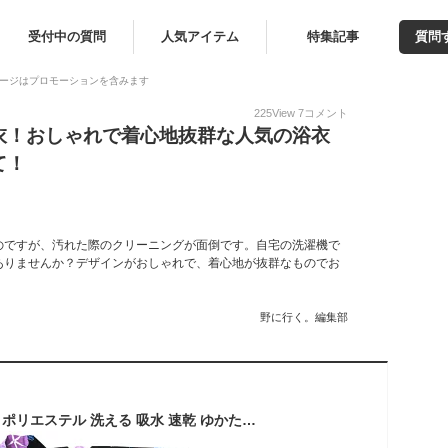
受付中の質問
人気アイテム
特集記事
質問
ージはプロモーションを含みます
225
View
7
コメント
衣！おしゃれで着心地抜群な人気の浴衣
て！
のですが、汚れた際のクリーニングが面倒です。自宅の洗濯機で
ありませんか？デザインがおしゃれで、着心地が抜群なものでお
野に行く。編集部
女物 浴衣 レディース ポリエステル 洗える 吸水 速乾 ゆかた単品 仕立て上がり プレタ 女浴衣 夏 かわいい おしゃれ お洒落 オシャレ レトロ モダン ens qq