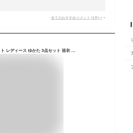
全てのおすすめコメント
(
1
件)
>
浴衣 高校生 浴衣 セット レディース ゆかた 3点セット 浴衣 セット 中学生 浴衣 可愛い 高校生 大きいサイズ 浴衣 大人 浴衣 高校生 女性 浴衣 セット かわいい 花柄 ワンピース 大人 作り帯 帯飾り 花火大会 着物 セット 大人っぽい 可愛い 夏祭り 送料無料