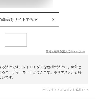
の商品をサイトでみる
価格と在庫を
楽天
でチェック
>>
きる浴衣です。レトロモダンな色柄の浴衣に、赤帯と
あるコーディーネートができます。ポリエステルと綿
よいです。
全てのおすすめコメント
(
1
件)
>