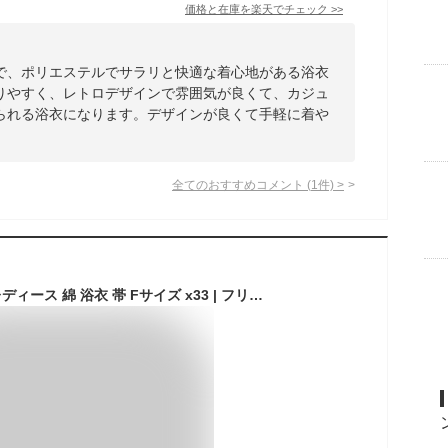
価格と在庫を
楽天
でチェック
>>
で、ポリエステルでサラリと快適な着心地がある浴衣
りやすく、レトロデザインで雰囲気が良くて、カジュ
られる浴衣になります。デザインが良くて手軽に着や
全てのおすすめコメント
(
1
件)
>
浴衣 単品/帯セット レディース 綿 浴衣 帯 Fサイズ x33 | フリーサイズ 大人 婦人 婦人浴衣 レディース浴衣 yukata 洗える ゆかた セット 兵児帯 リバーシブル帯 花火大会 レトロ モダン 平織 百合 紫陽花 椿 猫 コスモス 秋桜 黒 紫 青 赤 紺 白 黄 150cm 160cm 花火大会