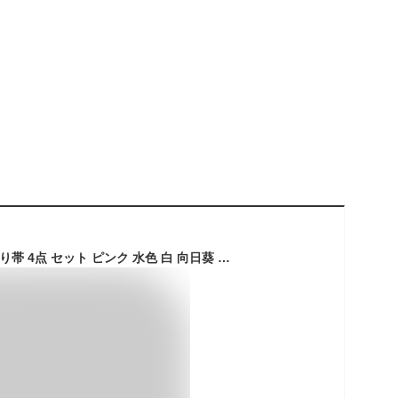
着付け 簡単 ♪ 浴衣 作り帯 4点 セット ピンク 水色 白 向日葵 ひまわり 洗える ゆかた レディース 女性用 和装 着物 和服 カジュアル フォーマル 仕立て上がり 振袖 シンプル お祭り 花火大会 デート お出かけ 夏着物 浴衣セット かわいい