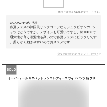
価格と在庫を
Amazon
でチェック
>>
JACKJACK(40代・男性)
春夏フェスの韓国風リンクコーデならジュタピオンのTシ
ャツはどうですか、デザインも可愛いですし、綿100％で
通気性が良く吸湿性も高いので春夏フェスにピッタリです
、柔らかく動きやすいのでおススメです
全てのおすすめコメント
(
1
件)
>
SOLD
オーバーオール サロペット メンズ レディース ワイドパンツ 柄 プリント つなぎ オールインワン 韓国 ファッション 春 ペアルック カップル 春 お揃い 服 メンズ レディース 春服 リンクコーデ シミラールック お揃いコーデ 夏 秋 冬 フリーサイズ ゆったり 大きいサイズ