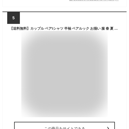
5
【送料無料】カップル ペアtシャツ 半袖 ペアルック お揃い 服 春 夏 体型カバー ゆったり ビックシルエット リンクコーデ ペア 恋人 tシャツ コットン 綿 韓国ファッション デート おでかけコーデ おそろ プレゼント 記念日 結婚祝い
この商品をサイトでみる