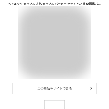
ペアルック カップル 人気 カップル パーカー セット ペア服 韓国風パーカー お揃い tシャツ おそろい服 カップル ペアグッズ カップル お揃い 服 カップル パーカー かわいい ペアルックtシャツ 母の日のプレゼントパジャマ 彼氏 プレゼント 黒パーカー ママ と ペアルック 父の日 の プレゼント アルバム カップル mka1285-WH-G-BJR-XL
この商品をサイトでみる