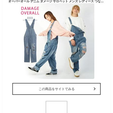
オーバーオール デニム ダメージ サロペット メンズ レディース つなぎ ペアルック リンクコーデ カップル お揃いコーデ 秋 秋服 大きいサイズ 韓国 ファッション 韓国ファッション ダンス ユニセックス お揃い 可愛い おしゃれ カジュアル ストリート 秋冬 冬服 春 春服
この商品をサイトでみる