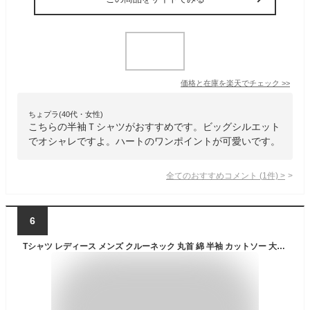
価格と在庫を
楽天
でチェック
>>
ちょプラ(40代・女性)
こちらの半袖Ｔシャツがおすすめです。ビッグシルエット
でオシャレですよ。ハートのワンポイントが可愛いです。
全てのおすすめコメント
(
1
件)
>
6
Tシャツ レディース メンズ クルーネック 丸首 綿 半袖 カットソー 大人かわいい オシャレ かっこいい ペア カップル おそろ リンクコーデ 韓国 Korea 犬 プリント プリントTシャツ フレンチブルドック かわいい 可愛い おしゃれ オシャレ シンプル 癒され