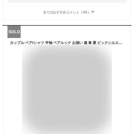
全てのおすすめコメント（4件）
SOLD
カップル ペアtシャツ 半袖 ペアルック お揃い 服 春 夏 ビックシルエット tシャツ 綿100％ コットン100％ 韓国ファッション デート おでかけコーデ おそろ オルチャンファッション 韓国服 リンクコーデ