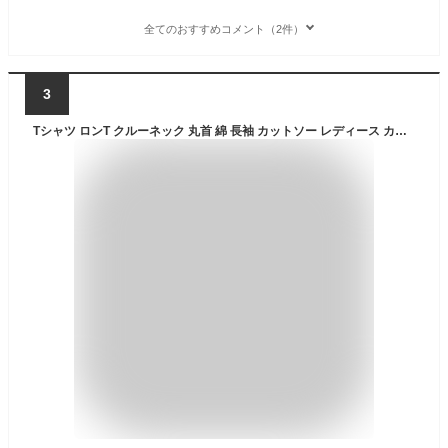
全てのおすすめコメント（2件）
3
Tシャツ ロンT クルーネック 丸首 綿 長袖 カットソー レディース カットソー S M L XL XXL メンズ シンプルだから合わせやす 大人かわいい オシャレ ペア カップル リンクコーデ 韓国 Korea くすみカラー シンプル かわいい 可愛い おしゃれ