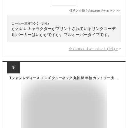
価格と在庫を
Amazon
でチェック
>>
コーヒー三杯(40代・男性)
かわいいキャラクターがプリントされているリンクコーデ
用パーカーはいかがですか。プルオーバータイプです。
全てのおすすめコメント
(
1
件)
>
9
Tシャツ レディース メンズ クルーネック 丸首 綿 半袖 カットソー 大人かわいい オシャレ かっこいい ペア カップル おそろ リンクコーデ 韓国 Korea K-pop 蝶 チョウ かわいい オシャレ おしゃれ ワンポイント 流行り 人気 大人かわいい