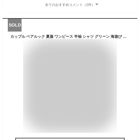
全てのおすすめコメント（2件）
SOLD
カップル ペアルック 夏服 ワンピース 半袖 シャツ グリーン 海遊び ペアルック 韓国風 無地 カップル リンクコーデ 夫婦お揃い カップルお揃い 着痩せ 男シャツ ペアルック シャツ 家族 恋人 夫婦お揃い カップルペア 海リゾート 旅行 夏服 夏休み 記念日プレゼント