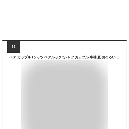
11
ペア カップル tシャツ ペアルック tシャツ カップル 半袖 夏 おそろい 服 カップル コーデ t シャツ おしゃれ トレーナー ペアルック パーカー かわいい 夫婦 家族 レディース tシャツ ブランド メンズ amazon 大きいサイズ mka1tx0024-WH-G-L