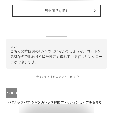
類似商品を探す
まくち
こちらの韓国風のTシャツはいかがでしょうか。コットン
素材なので肌触りや吸汗性にも優れていますしリンクコー
デができますよ。
全てのおすすめコメント（3件）
SOLD
ペアルック ペアtシャツ カレッジ 韓国 ファッション カップル おそろい リンクコーデ 綿100％ コットン100％ ユニセックス メンズ レディース 彼氏 彼女 半袖 プレゼント オルチャンファッション 韓国服 春 夏 ジェンダーレス