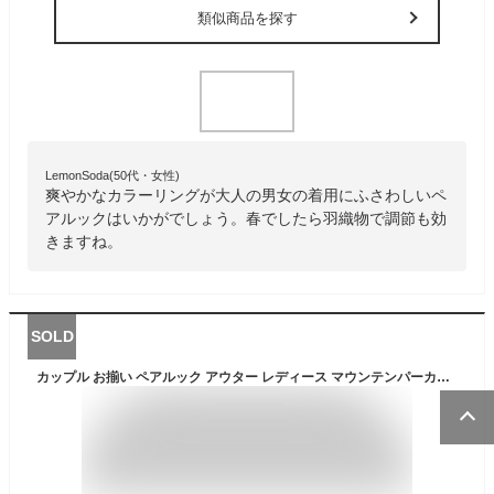
類似商品を探す
LemonSoda(50代・女性)
爽やかなカラーリングが大人の男女の着用にふさわしいペ
アルックはいかがでしょう。春でしたら羽織物で調節も効
きますね。
SOLD
カップル お揃い ペアルック アウター レディース マウンテンパーカー トップス 春服 秋服 ペアルック ジャケット 防風 防寒 軽量 ゆったり 韓国風 おしゃれ コート カジュアル レディース ペアカップル プレゼント 記念日 夫婦 カーキ 黒