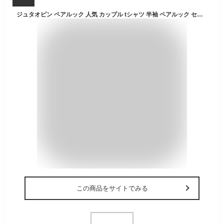
ジュタオピン ペアルック 人気 カップル tシャツ 半袖 ペアルック セット 韓国 tシャツ メンズ レディース ブランド tシャツ 秋 夏 オシャレ 長袖 ペアルック レディース 夏服 おしゃれ ペア服 カップル tシャツ ブランド 人気 韓国 半袖 大きいサイズ tシャツ ペア 服 カップル tシャツお揃い セット コーデ 春 おそろい 半袖 mka1594b-BK-B-2XL
この商品をサイトでみる