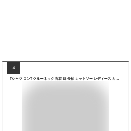
4
Tシャツ ロンT クルーネック 丸首 綿 長袖 カットソー レディース カットソー S M L XL XXL メンズ シンプルだから合わせやす 大人かわいい オシャレ ペア カップル リンクコーデ 韓国 Korea K-pop 蝶 チョウ かわいい おしゃれ ワンポイント 流行り 人気 大人かわいい