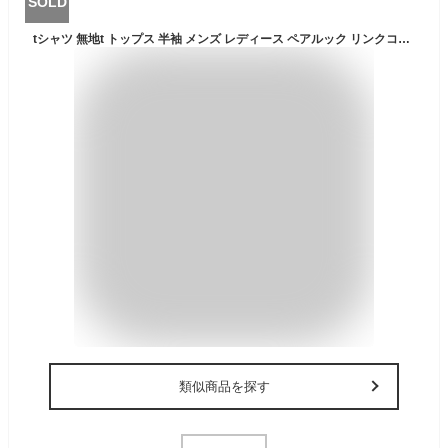
SOLD
tシャツ 無地t トップス 半袖 メンズ レディース ペアルック リンクコーデ カップル お揃いコーデ 韓国ファッション 春 ポケt ポケット付き 無地 お揃い 服 白/黒/ネイビー/カーキ 韓国 ファッション 綿100% 春物 春服 夏 夏服 夏物 ワンフォー 1111
類似商品を探す