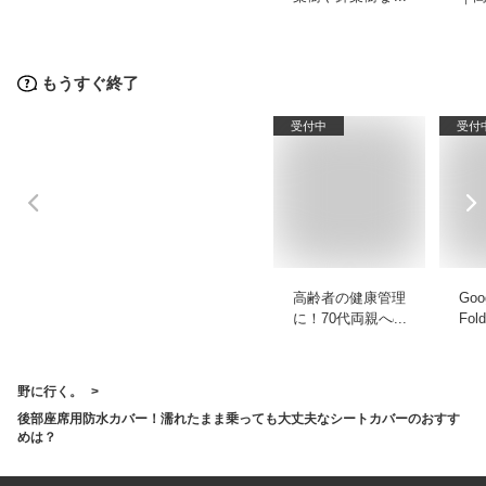
おすすめを教えて！
は
もうすぐ終了
受付中
受付
高齢者の健康管理
Goog
に！70代両親への
Fo
プレゼントにおすす
ス
めのスマートウォッ
な
チは？
野に行く。
後部座席用防水カバー！濡れたまま乗っても大丈夫なシートカバーのおすす
めは？