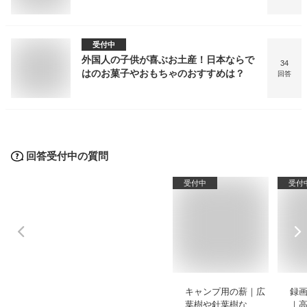
受付中
外国人の子供が喜ぶお土産！日本ならで
34
はのお菓子やおもちゃのおすすめは？
回答
回答受付中の質問
受付中
受付
キャンプ用の薪｜広
録
葉樹や針葉樹などの
｜