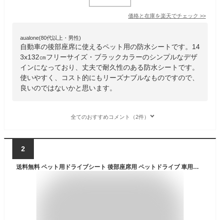
価格と在庫を
楽天
でチェック
>>
aualone(80代以上・男性)
自動車の後部座席に使えるペット用の防水シートです。14
3x132㎝フリーサイズ・ブラックカラーのシンプルなデザ
インになっており、丈夫で耐久性のある防水シートです。
使いやすく、コスト的にもリーズナブルなものですので、
良いのではないかと思います。
全てのおすすめコメント（2件）
2
送料無料 ペット用ドライブシート 後部座席用 ペットドライブ 車用ペットシート 座席 取り外し可能 滑り止め 折り畳み式 可視メッシュ窓 防水シート 柴犬/ブルドッグ/ゴールデンレトリバー 小型、中型、大型ペット 大型犬 猫 全車種用