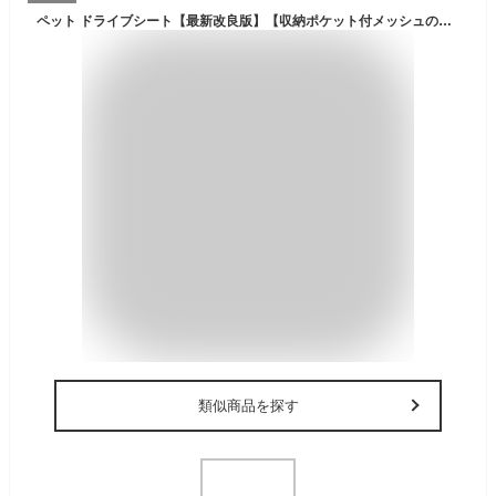
ペット ドライブシート【最新改良版】【収納ポケット付メッシュのチャックで分割、後部座席・軽自動車・セカンドシート用】【147cm×137cm】大判・大型 ペット用ドライブシート カーシート シートカバー 防水シート 取り付け簡単 雨の日 アウトドア 海の帰り 水洗いOK 新車用
類似商品を探す