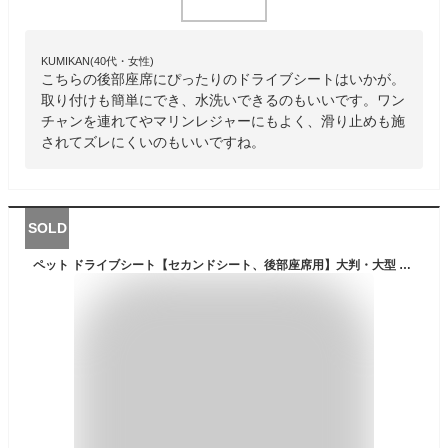
KUMIKAN(40代・女性)
こちらの後部座席にぴったりのドライブシートはいかが。
取り付けも簡単にでき、水洗いできるのもいいです。ワン
チャンを連れてやマリンレジャーにもよく、滑り止めも施
されてズレにくいのもいいですね。
SOLD
ペット ドライブシート【セカンドシート、後部座席用】大判・大型 ペット用ドライブシート カーシート シートカバー 可視メッシュ窓 ベルト付き 防水シート 取り付け簡単 雨の日 アウトドア 海の帰り おしっこや泥汚れに最適 水洗いOK 新車用 車のシート 汚れ防止