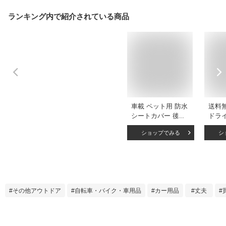
ランキング内で紹介されている商品
車載 ペット用 防水
送料
シートカバー 後部
ドラ
座席用 143×132cm
部座
ショップでみる
シ
フリーサイズ (ブラ
ライ
ック)[送料無料(一部
シート
地域を除く)]
し可能
り畳
シュ
柴犬/
その他アウトドア
自転車・バイク・車用品
カー用品
丈夫
ール
小型
ット
全車