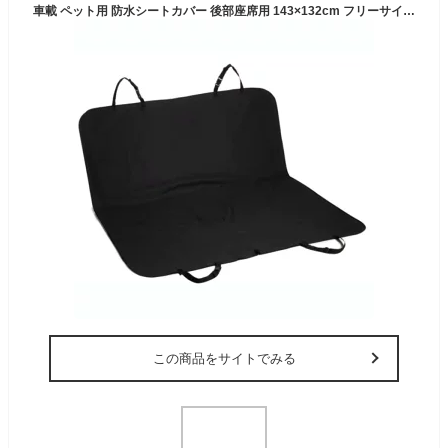
車載 ペット用 防水シートカバー 後部座席用 143×132cm フリーサイズ (ブラック)[送料無料(一部地域を除く)]
この商品をサイトでみる