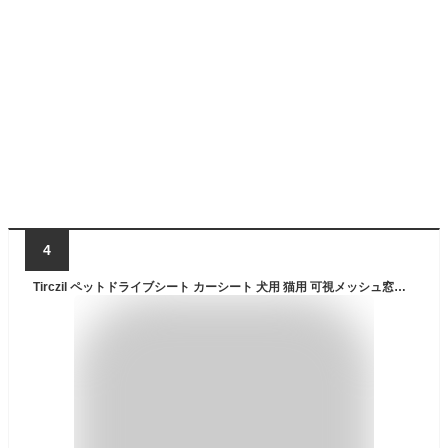
4
Tirczil ペットドライブシート カーシート 犬用 猫用 可視メッシュ窓付き 安全ベルト付き 車用ペットシートカバー 後部座席用 防水 撥水 滑り止め 折り畳み 清潔簡単 車 シートカバー オクスフォード お出かけ 耐摩耗性 耐久性 防塵 洗える ブラック