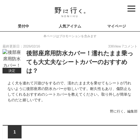
受付中
人気アイテム
マイページ
本ページはプロモーションを含みます
最終更新日：2026/02/16
336
View
7
コメント
後部座席用防水カバー！濡れたまま乗っ
ても大丈夫なシートカバーのおすすめ
は？
決定
よく犬を連れて川遊びをするので、濡れたまま犬を乗せてもシートが汚れ
ないように後部座席の防水カバーが欲しいです。耐久性もあり、傷防止も
してくれるおすすめのシートカバーを教えてください。取り外しが簡単な
ものだと嬉しいです。
野に行く。編集部
1