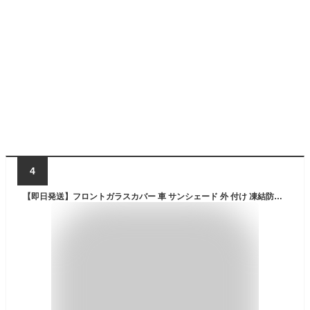
4
【即日発送】フロントガラスカバー 車 サンシェード 外 付け 凍結防止シート 厚手 カバー 汎用 軽自動車 SUV 凍結防止カバー マグネット 凍結防止カバー 車 フロントガラス 日よけ 外付け 車用 凍結防止 雨 雪 雹対策 カーカバー ハーフカーカバー 車用