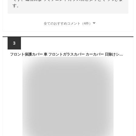
す。
全てのおすすめコメント（4件）
3
フロント保護カバー 車 フロントガラスカバー カーカバー 日除けシート フロントカバー カーフロントガラスカバー 外付け オールシーズン 夏冬兼用 遮光サンシェード 固定マグネット 厚手タイプ 日よけ 雪よけカバー 凍結防止 積雪 ドアミラーカバー付き 約110cm×約140cm