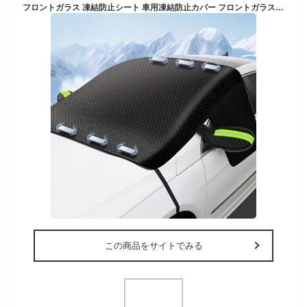
フロントガラス 凍結防止シート 車用凍結防止カバー フロントガラス保護カバー 霜よけ 凍結対策 雪対策 6枚磁石内蔵 撥水加工 四季対応 車用サンシェード 取付簡単 折り畳み式 収納袋付き
この商品をサイトでみる