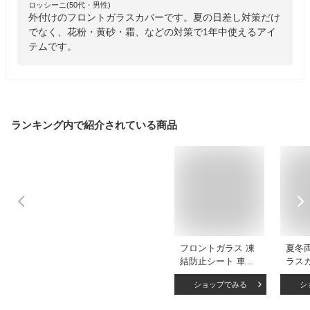
ロッシーニ(50代・男性)
外付けのフロントガラスカバーです。夏の日差し対策だけ
でなく、花粉・黄砂・霜、などの対策で1年中使えるアイ
テムです。
ランキング内で紹介されている商品
フロントガラス 凍
夏冬
結防止シート 車用
ラス
凍結防止カバー フ
ンシ
ショップでみる
シ
ロントガラス保護カ
バー 
バー 霜よけ 凍結対
付 約