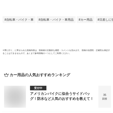
策 雪対策 6枚磁石
125
内蔵 撥水加工 四季
霜/雨
対応 車用サンシェ
紫外
ード 取付簡単 折り
ド 汎
自転車・バイク・車
自転車・バイク・車用品
カー用品
日差しに
畳み式 収納袋付き
ント
ード
ドフ
車の
よけ
※
野に行く。
に寄せられた投稿内容は、投稿者の主観的な感想・コメントを含みます。 投稿の信憑性・正確性を保証す
ることはできませんので、あくまで参考情報の一つとしてご利用ください。
カー用品
の人気おすすめランキング
受付中
アメリカンバイクに似合うサイドバッ
35
グ！防水など人気のおすすめを教えて！
回答