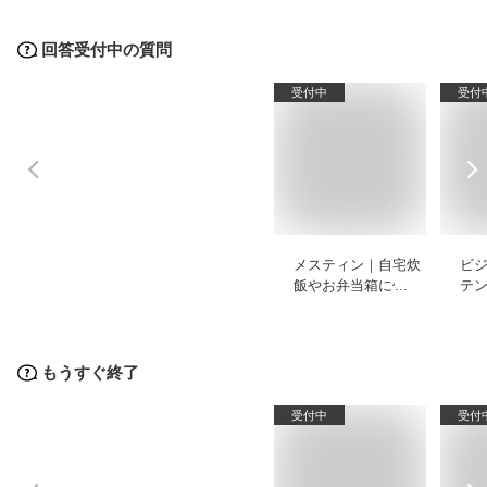
回答受付中の質問
受付中
受付
メスティン｜自宅炊
ビ
飯やお弁当箱に使え
テ
る普段使い向きのお
ズ
すすめは？
もうすぐ終了
受付中
受付