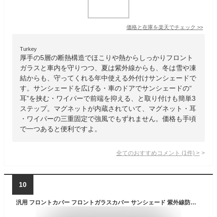
価格と在庫を
楽天
でチェック
>>
Turkey
厚手の5層の断熱構造でほこりや熱からしっかりフロント
ガラスと車内を守りつつ、夏は紫外線からも、冬は雪や凍
結からも、守ってくれる年中使える外付けサンシェードで
す。サンシェードを広げる・車のドアでサンシェードの“
耳”を挟む・ワイパーで前端を抑える、と取り付けも簡単3
ステップ。マグネットが内蔵されていて、マグネット・耳
・ワイパーの三重固定で強風でもずれません。価格も手頃
で一つあると便利ですよ。
全てのおすすめコメント
(
1
件)
>
10
汎用 フロントカバー フロントガラスカバー サンシェード 紫外線防止 霜防止 凍結防止 外付けタイプ 日除け 鳥のフン 黄砂 落葉 PM2.5 対策 フロント カバー 人気 おすすめ カスタム パーツ カスタムパーツ 夏冬兼用 車用品 カーパーツ カー用品 外装 外装用品