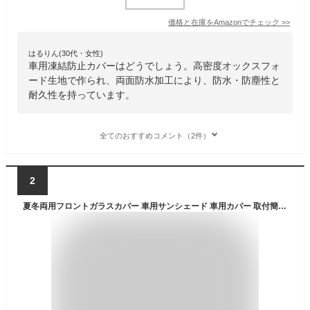
価格と在庫を
Amazon
でチェック
>>
はるりん(30代・女性)
車用凍結防止カバーはどうでしょう。高密度オックスフォ
ード生地で作られ、両面防水加工により、防水・防塵性と
耐久性を持っています。
全てのおすすめコメント（2件）
2
夏冬両用フロントガラスカバー 車用サンシェード 車用カバー 取付簡単 磁石付 約210cm×約125cm 難燃素材 雪/霜/雨/埃/黄砂/花粉/紫外線などからガード 汎用タイプ フロントガラスサンシェード 車サンシェードフロント 外付け 車の日除け 車の日よけ カーシェード