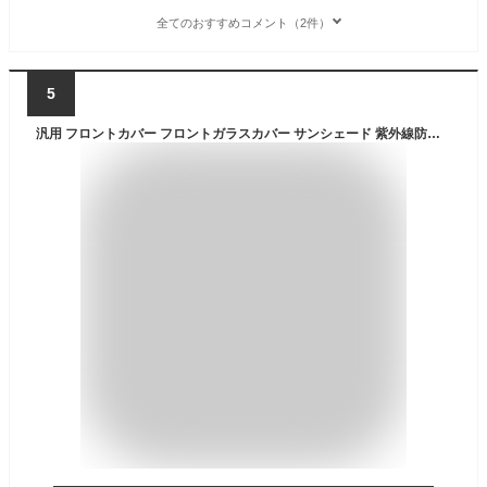
全てのおすすめコメント（2件）
5
汎用 フロントカバー フロントガラスカバー サンシェード 紫外線防止 霜防止 凍結防止 外付けタイプ 日除け 鳥のフン 黄砂 落葉 PM2.5 対策 フロント カバー 人気 おすすめ カスタム パーツ カスタムパーツ 夏冬兼用 車用品 カーパーツ カー用品 外装 外装用品 雪