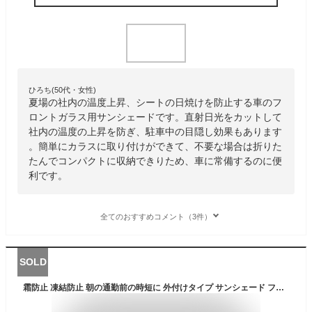
ひろち(50代・女性)
夏場の社内の温度上昇、シートの日焼けを防止する車のフ
ロントガラス用サンシェードです。直射日光をカットして
社内の温度の上昇を防ぎ、駐車中の目隠し効果もあります
。簡単にカラスに取り付けができて、不要な場合は折りた
たんでコンパクトに収納できりため、車に常備するのに便
利です。
全てのおすすめコメント（3件）
SOLD
霜防止 凍結防止 朝の通勤前の時短に 外付けタイプ サンシェード フロントカバー フロントガラスカバー Lサイズ 日除け 鳥のフン 黄砂対策 落葉対策