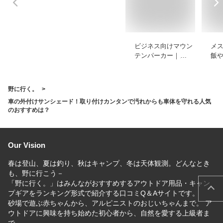
ビジネス向けマウン
メ
テンパーカー｜メン
飯
ズ用のおすすめは？
る
す
野に行く。
車の外付けサンシェード！取り付けカンタンで汚れからも車体を守れる人気
のおすすめは？
Our Vision
春は登山、夏は釣り、秋はキャンプ、冬は天体観測。どんなとき
も、野に行こう－
「野に行く。」はみんながおすすめするアウトドア用品・キャン
プギアをランキング形式で紹介する口コミQ＆Aサイトです。
砂場で遊ぶ赤ちゃんから、アルピニストのおじいちゃんまで。 ア
ウトドアに興味を持ち始めた初心者から、自然を愛する上級者ま