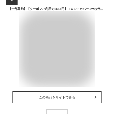
【一部即納】【クーポンご利用で1683円】フロントカバー 2way仕様 フロントガラス フロントガラスカバー 日よけ 日除け 紫外線 uv 断熱 遮光 夏 冬 凍結防止 雪 結露 対策 防水 霜除け 車サンシェード 強力磁石防風 厚手 軽自動車 SUV車
この商品をサイトでみる