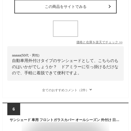
この商品をサイトでみる
価格と在庫を
楽天
でチェック
>>
aaaaa(50代・男性)
自動車用外付けタイプのサンシェードとして、こちらのも
のはいかがでしょうか？ ドアミラーに引っ掛けるだけな
ので、手軽に着脱できて便利ですよ。
全てのおすすめコメント（2件）
6
サンシェード 車用 フロントガラスカバー オールシーズン 外付け 日よけ 紫外線カット 黄砂対策 凍結防止 撥水加工 軽自動車 ミニバン 車中泊 シート 雪対策 温度上昇防止 仮眠 アウトドア レジャー 猛暑 酷暑 日焼け対策 収納便利 簡単設置