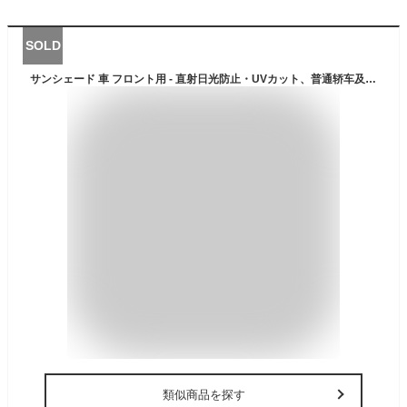
SOLD
サンシェード 車 フロント用 - 直射日光防止・UVカット、普通轿车及び中小型SUV対応 (M183*116) 霜よけ 凍結防止 落ち葉防止 四季対応
類似商品を探す