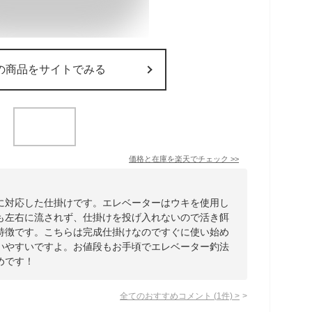
の商品をサイトでみる
価格と在庫を
楽天
でチェック
>>
に対応した仕掛けです。エレベーターはウキを使用し
も左右に流されず、仕掛けを投げ入れないので活き餌
特徴です。こちらは完成仕掛けなのですぐに使い始め
いやすいですよ。お値段もお手頃でエレベーター釣法
めです！
全てのおすすめコメント
(
1
件)
>