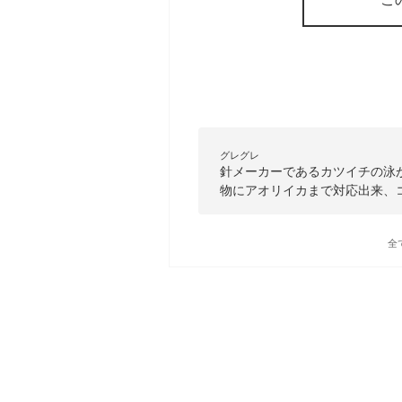
グレグレ
針メーカーであるカツイチの泳
物にアオリイカまで対応出来、
全