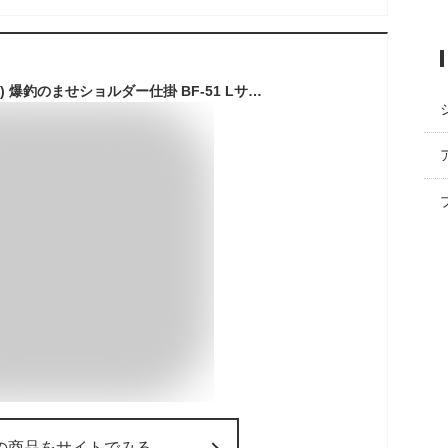
カツイチ(KATSUICHI) 爆釣のませショルダー仕掛 BF-51 Lサイズ 太刀魚 タチウオ ヒラメ 青物 根魚 フィッシュイーター 泳がせ釣り アオリイカ釣り アオリイカ釣り仕掛け アオリイカ仕掛け 泳がせ釣り仕掛け イカ釣り 活きアジ 活き餌 波止釣り 磯釣り
の商品をサイトでみる