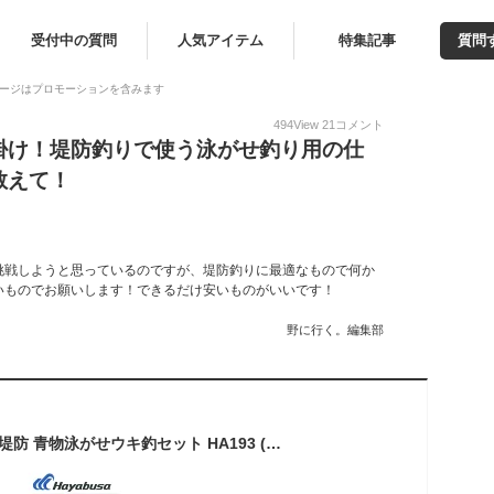
受付中の質問
人気アイテム
特集記事
質問
ージはプロモーションを含みます
494
View
21
コメント
掛け！堤防釣りで使う泳がせ釣り用の仕
教えて！
挑戦しようと思っているのですが、堤防釣りに最適なもので何か
いものでお願いします！できるだけ安いものがいいです！
野に行く。編集部
ハヤブサ チョイマジ 堤防 青物泳がせウキ釣セット HA193 (堤防釣り 仕掛け)