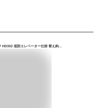
【20Cpost】ハヤブサ HD302 堤防エレベーター仕掛 替え鈎x2 12-6(haya-956730)｜堤防のませ 堤防泳がせ 波止のませ 波止泳がせ 堤防青物 波止青物 青物泳がせ 青物のませ 堤防釣り 波止釣り