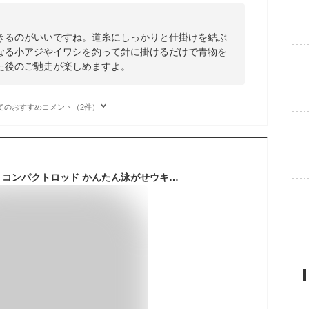
きるのがいいですね。道糸にしっかりと仕掛けを結ぶ
なる小アジやイワシを釣って針に掛けるだけで青物を
た後のご馳走が楽しめますよ。
てのおすすめコメント（2件）
ハヤブサ HAYABUSA コンパクトロッド かんたん泳がせウキ釣りセット HA183 仕掛け