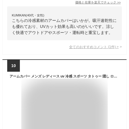
価格と在庫を
楽天
でチェック
>>
KUMIKAN(40代・女性)
こちらの冷感素材のアームカバーはいかが。吸汗速乾性に
も優れており、UVカット効果も高いのがいいです。涼し
く快適でアウトドアやスポーツ・運転時と重宝します。
全てのおすすめコメント
(
1
件)
>
10
アームカバー メンズ レディース uv 冷感 スポーツ タトゥー 隠し ロング ゴルフ 夏 日焼け対策 綿 uvカット 100% ゴルフ用 サポーター 腕 夏用 uvアームカバー 肌色 運転 日焼け防止 腕サポーター アームスリーブ 野球 バレー 接触冷感 アームサポーター 黒 入れ墨 傷隠し