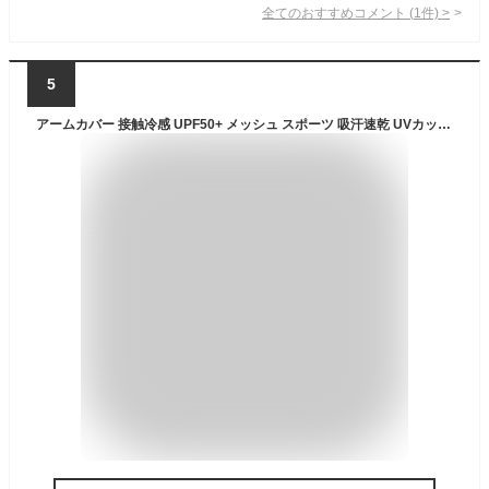
全てのおすすめコメント
(
1
件)
>
5
アームカバー 接触冷感 UPF50+ メッシュ スポーツ 吸汗速乾 UVカット 日焼け対策 冷感 ひんやり ストレッチ サイクリング 男女兼用 ユニセックス メンズ レディース 男性 女性 軽量 紫外線対策 日焼け対策 夏 アウトドア 運転 おしゃれ rockbros