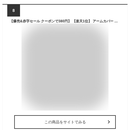
8
【爆売&赤字セール クーポンで380円】 【楽天1位】 アームカバー 冷感 UVカット率99％ メンズ レディース uv 吸汗速乾 袖カバー ひんやり クール アームウォーマー カバー フィット感 接触冷感 伸縮性 通気性 涼しい 腕カバー スポーツ フリーサイズ 日焼け対策 ギフト
この商品をサイトでみる