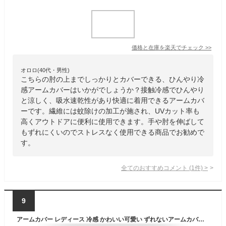
価格と在庫を
楽天
でチェック
>>
オロロ(40代・男性)
こちらの肘の上までしっかりとカバーできる、ひんやり冷
感アームカバーはいかがでしょうか？接触冷感でひんやり
と涼しく、吸水速乾性があり快適に着用できるアームカバ
ーです。繊維には蚊除けの加工が施され、UVカット率も
高くアウトドアに便利に使用できます。手や肘を伸ばして
もずれにくいのでストレスなく使用できる商品でお勧めで
す。
全てのおすすめコメント
(
1
件)
>
9
アームカバー レディース 冷感 かわいい可愛い ずれないアームカバー スポーツ メンズ おしゃれ ひんやり UVカット【TK】接触冷感 吸汗速乾 ロング レディース ゴルフ ドライブ ランニング 登山 紫外線カット 日焼け対策 腕カバー 夏 涼しい