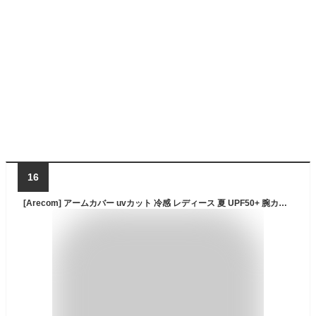
16
[Arecom] アームカバー uvカット 冷感 レディース 夏 UPF50+ 腕カバー日焼け防止 ロング丈 ひんやり 接触冷感 両腕 左右セット 腕 カバー 指掛けタイプ メンズ ゲーミング 吸汗速乾 薄手 無地 紫外線対策 滑り止め 運転用 自転車 活動 スポーツ 登山 夏用 男女兼用