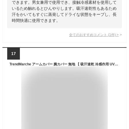
できます。男女兼用で使用でき、接触冷感素材を使用して
いるため触れるとひんやりします。吸汗速乾性もあるため
汗をかいてもすぐに蒸発してドライな状態をキープし、長
時間快適に使用できます。
全てのおすすめコメント
(
1
件)
>
17
TrendMarche アームカバー 腕カバー 無地 【 吸汗速乾 冷感作用 UV対策 UPF50＋ 】 両腕2枚組 3セット 日焼け止め 紫外線対策 メンズ レディース ブラック coldarmL黒3