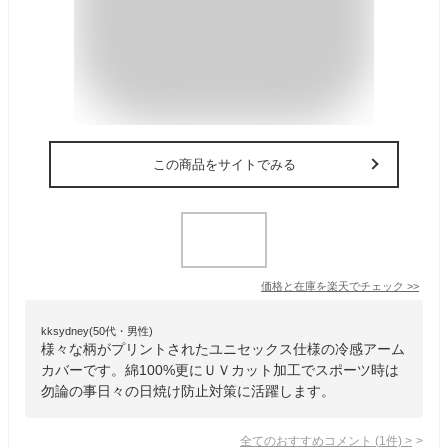
この商品をサイトでみる
価格と在庫を
楽天
でチェック
>>
kksydney(50代・男性)
様々な柄がプリントされたユニセックス仕様の冷感アーム
カバーです。綿100%更にＵＶカット加工でスポーツ時は
勿論の事日々の日焼け防止対策に活躍します。
全てのおすすめコメント
(
1
件)
>