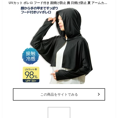
UVカット ボレロ フード付き 顔焼け防止 腕 日焼け防止 夏 アームカバー 指穴 紫外線対策 グッズ 紫外線カット UV 薄手 カーディガン ひんやり 冷感 日よけ 運転 日焼け対策 日焼け 防止 顔 日焼け止めパーカー 軽い M L フリーサイズ レディース 【328549】
この商品をサイトでみる