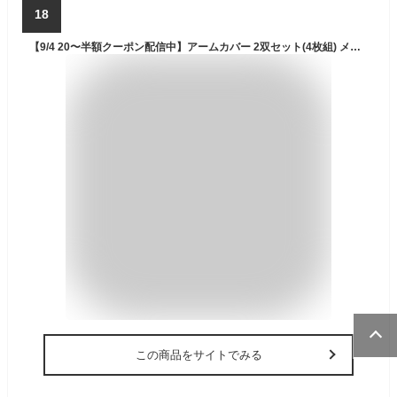
18
【9/4 20〜半額クーポン配信中】アームカバー 2双セット(4枚組) メンズ 冷感 UV 冷感アームカバー アームスリーブ スポーツ ゴルフ 運転 おしゃれ 自転車 無地 腕カバー アーム カバー UVカット 接触冷感 UPF50+ 紫外線対策 タトゥー隠し 日焼け防止
この商品をサイトでみる