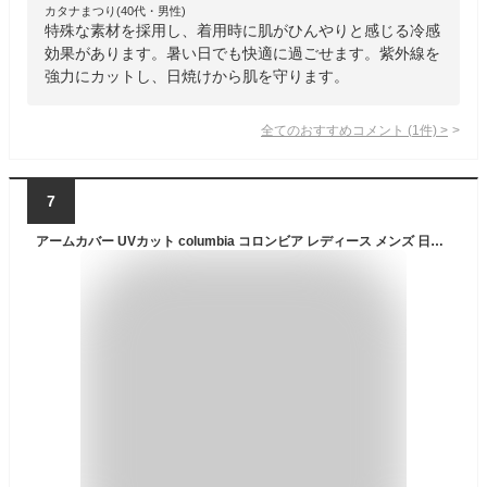
カタナまつり(40代・男性)
特殊な素材を採用し、着用時に肌がひんやりと感じる冷感
効果があります。暑い日でも快適に過ごせます。紫外線を
強力にカットし、日焼けから肌を守ります。
全てのおすすめコメント
(
1
件)
>
7
アームカバー UVカット columbia コロンビア レディース メンズ 日焼け止め 対策 UPF50 ひんやり 接触冷感 ロング CU1100 フリーザーゼロ アームスリーブ アウトドア 日よけ 暑さ対策 吸湿速乾 ゴルフ 登山 洗える ブランド おしゃれ テニス マラソン ランニング 運動会 通勤