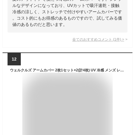
ルなデザインになっており、UVカットで吸汗速乾・接触
冷感の涼しく、ストレッチで付けやすいアームカバーです
。コスト的にもお得感のあるものですので、試してみる価
値のあるものだと思います。
全てのおすすめコメント
(
1
件)
>
12
ウェルクルズ アームカバー 2枚1セット×2(計4枚) UV 冷感 メンズ レディース 無地 夏 アームスリーブ 腕カバー スポーツ ランニング アウトドア 自転車 ゴルフ マラソン ウォーキング 登山 通気性 伸縮性 UVカット 涼しい 日焼け防止 吸汗 男女兼用 Wellcls WL-BB030