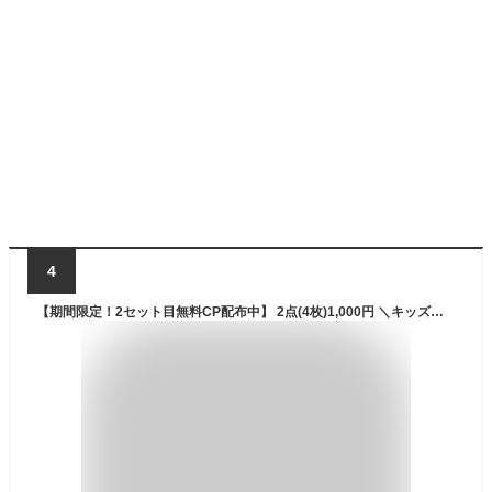
4
【期間限定！2セット目無料CP配布中】 2点(4枚)1,000円 ＼キッズ〜大きめサイズまで/日焼け対策／ アームカバー 接触冷感 UVカット率99％ メンズ レディース 子供用 冷感 UV 運転 アーム カバー アームウォーマー 紫外線 ロング 伸縮性 おしゃれ 手袋 腕カバー