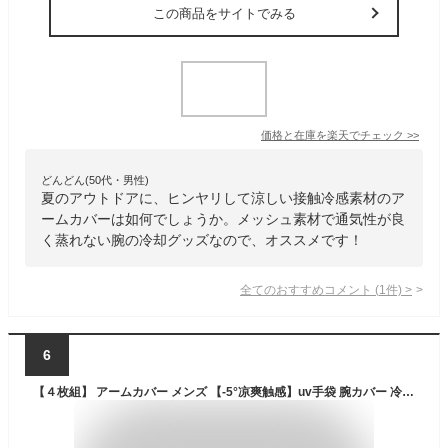
この商品をサイトでみる
価格と在庫を
楽天
でチェック
>>
どんどん(50代・男性)
夏のアウトドアに、ヒンヤリして涼しい接触冷感素材のア
ームカバーは如何でしょうか。メッシュ素材で通気性が良
く蒸れない腕の冷却グッズなので、オススメです！
全てのおすすめコメント
(
1
件)
>
6
【４枚組】 アームカバー メンズ 【-5°凉爽触感】uv手袋 腕カバー 冷感 無地吸汗速乾 滑り止め UPF50+UV対策 日焼け止めカバー 夏用 スポーツ 登山 野外活動 メンズ (Black)