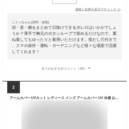
価格と在庫を
楽天
でチェック
>>
こぐっちゃん(20代・女性)
頭・首・腕をまとめて日除けできるボレロはいかがでしょ
うか？薄手で胸元のボタンループで留めるだけなので、重
ね着してもゆったりと着用いただけます。指だし穴付きで
、スマホ操作・運転・ガーデニングなど様々な場面で活躍
してくれます！
全てのおすすめコメント（3件）
2
アームカバー UVカット レディース メンズ アームカバー UV 冷感 おしゃれ 腕カバー冷感 スポーツ 日焼け対策 日焼け防止 吸汗速乾 指穴 指あり スポーツ スリーブ 紫外線対策 日焼け 手袋 ロング 運転 登山 アウトドア ゴルフ UVカット 紫外線 ロング 伸縮性 手袋