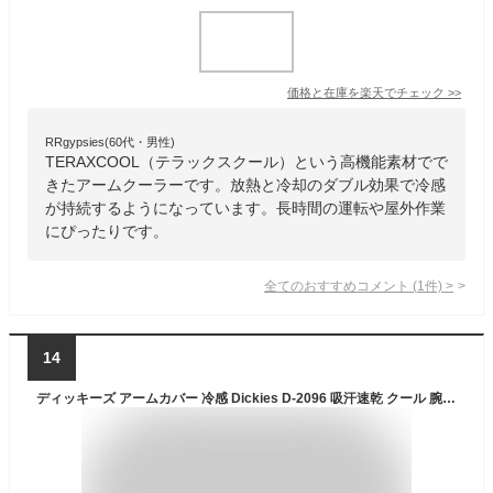
価格と在庫を
楽天
でチェック
>>
RRgypsies(60代・男性)
TERAXCOOL（テラックスクール）という高機能素材でで
きたアームクーラーです。放熱と冷却のダブル効果で冷感
が持続するようになっています。長時間の運転や屋外作業
にぴったりです。
全てのおすすめコメント
(
1
件)
>
14
ディッキーズ アームカバー 冷感 Dickies D-2096 吸汗速乾 クール 腕カバー ドライパワーサポート 春夏 ストレッチ メンズ スポーツ 紫外線対策 熱中症対策 作業服 作業着【送料無料】