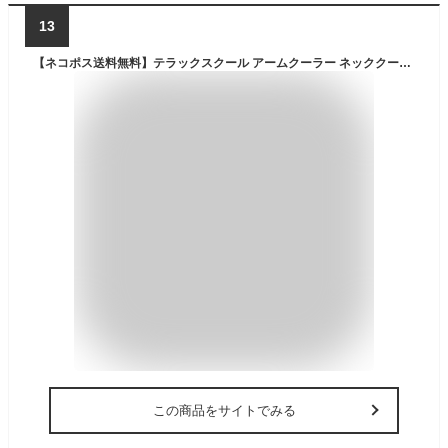
13
【ネコポス送料無料】テラックスクール アームクーラー ネッククーラー アームガード アームカバー ネックガード 冷却 冷感 紫外線対策 UVカット 首元 TERAXCOOL 春夏 日焼け対策 首 腕 ゴルフ スポーツ テニス アウトドア フェス 東光リミー 接触冷感【ギフト】
この商品をサイトでみる