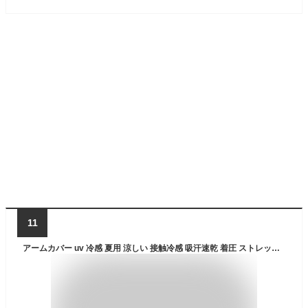
11
アームカバー uv 冷感 夏用 涼しい 接触冷感 吸汗速乾 着圧 ストレッチ 日焼け対策 アームガード 腕カバー おしゃれ 人気 通勤 通学 運転 ゴルフ テニス ランニング アウトドア レジャー アタックベース 56775