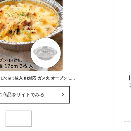
使い捨て 鍋 アルミ鍋 17cm 3枚入 IH対応 ガス火 オーブン LD-497 ベストコ | アルミ箔鍋 ih ガス 直火 アルミ 丸鍋 両手鍋 アルミ容器 アルミコンテナ ホイルコンテナ アルミ箔 アルミホイル 使い捨て容器
の商品をサイトでみる