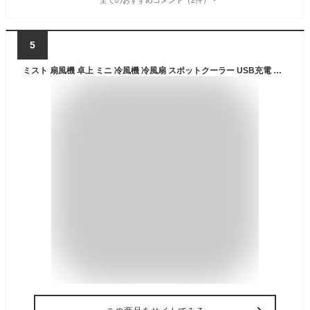
5
ミスト 扇風機 卓上 ミニ 冷風機 冷風扇 スポットクーラー USB充電 無段階風量調節 バッテリー内蔵せんぷうき 強力 涼しい 小型扇風機 コンパクト バッテリー ミニエアコン 自宅 化粧 車中 熱中症予防 コンパクトかわいい 持ち運び便利 軽量 長時間冷風機【宅配便】