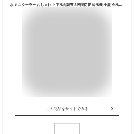
水 ミニクーラー おしゃれ 上下風向調整 3段階切替 冷風機 小型 冷風扇 自動首振り機能 卓上 冷風機 氷 ポータブルエアコン 静音設計 PSE認証済 加湿機能 冷却機能 空気清浄機能 ミスト機能 タイマー機能付き 自宅 寝室 車中泊 キャンプ 熱中症対策グッズ
この商品をサイトでみる