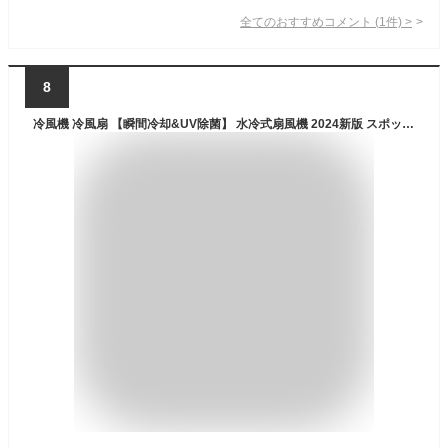
全てのおすすめコメント
(
1
件)
>
8
冷風機 冷風扇 【瞬間冷却&UV除菌】 水冷式扇風機 2024新版 スポットクーラー 長時間連続使用 3000mAh大容量 送風 加湿 空気清浄 風量3段階 充電式 ミニクーラー ホワイト タワー 省エネ 軽量 熱中症対策 オフィス 寝室 日本語説明書 父の日 母の日 誕生日 プレゼント ギフト