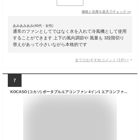
価格と在庫を
楽天
でチェック
>>
あみあみあみ(40代・女性)
通常のファンとしてではなく水を入れて冷風機として使用
することができます 上下の風向調節や 風量も 3段階切り
替えがあって小さいながら本格的です
全てのおすすめコメント
(
1
件)
>
7
KOCASO (コカソ) ポータブルエアコンファン 4イン1 エアコンファン 3速 蒸発型エアクーラー ミスト冷却ファン付き デスクトップ常夜灯 部屋 テント 寝室 車 RV キャンプ用