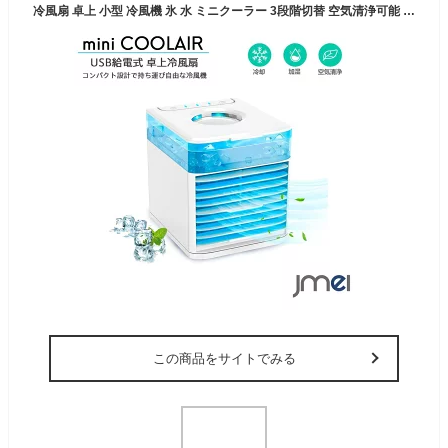
冷風扇 卓上 小型 冷風機 氷 水 ミニクーラー 3段階切替 空気清浄可能 抗菌フィルター搭載 夜間7色ライト ミニエアコンファン 卓上冷風機 ポータブルエアコン USB給電 500ml 大容量タンク 加湿機能 冷却機能 夜間ライト 自宅 寝室 車中泊 キャンプ 熱中症対策グッズ
この商品をサイトでみる