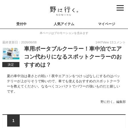
受付中
人気アイテム
マイページ
本ページはプロモーションを含みます
最終更新日：2026/06/08
1447
View
13
コメント
車用ポータブルクーラー！車中泊でエア
コン代わりになるスポットクーラーのお
すすめは？
決定
夏の車中泊は暑さとの戦い！夜中エアコンをつけっぱなしにするのはバッ
テリーが上がりそうで怖いので、車でも使えるおすすめのスポットクーラ
ーを教えてください。なるべくコンパクトでパワーの強いものだと嬉しい
です。
野に行く。編集部
1