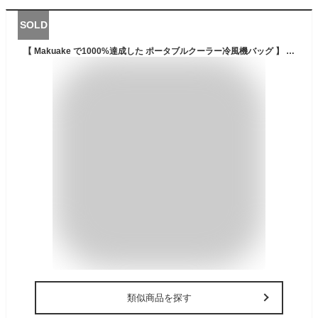
SOLD
【 Makuake で1000%達成した ポータブルクーラー冷風機バッグ 】 保冷ショッピングバッグ 25L 空調ファン ファン付きクーラーバッグ 冷風機 冷風扇 扇風機 ボックス型 保冷バッグ お買い物 大容量 レジャー キャンプ アウトドア スポーツ 車中泊 マクアケ 送料無料
類似商品を探す