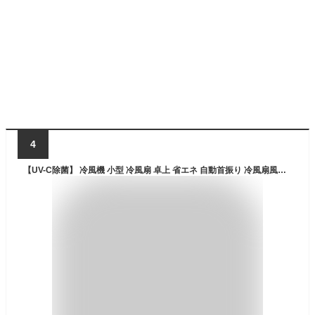
4
【UV-C除菌】 冷風機 小型 冷風扇 卓上 省エネ 自動首振り 冷風扇風機 3段階風量 ミニクーラー ポータブルエアコン 氷 冷却 涼しい 静音 卓上冷風扇 ミスト 小型 USB給電式 ミニクーラー 卓上クーラー 熱中症対策