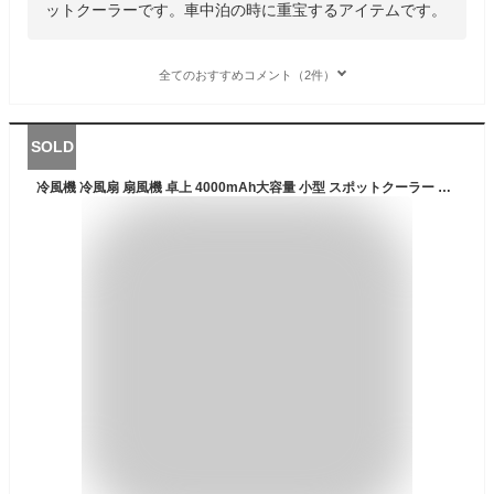
ットクーラーです。車中泊の時に重宝するアイテムです。
全てのおすすめコメント（2件）
SOLD
冷風機 冷風扇 扇風機 卓上 4000mAh大容量 小型 スポットクーラー ミニ クーラー 3段階風速調節 2段階噴霧量 切タイマー 省エネ 氷入れ可能 USB充電式 液晶画面 7色LEDライト ポータブルクーラー 強力 静音 コンパクト 軽量 夏 暑さ/熱中症対策 車中泊 オフィス 寝室 自宅用