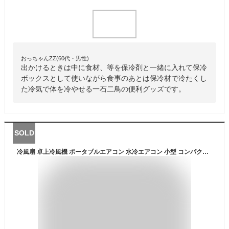
おっちゃんZZ(60代・男性)
出かけるときは中に食材、等を保冷剤と一緒に入れて保冷
ボックスとして使いながら食事のあとは保冷材で冷たくし
た冷気で体を冷やせる一石二鳥の便利グッズです。
SOLD
冷風扇 卓上冷風機 ポータブルエアコン 水冷エアコン 小型 コンパクト スポットクーラー 冷却加湿 サーキュレーター 3階段風速切替 USB充電式 2400mAh 150ML容量 低ノイズ 氷いれ 涼しい 熱中症 暑さ対策 オフィス/台所/寝室/居間用 保証あり