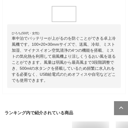
ひろち(50代・女性)
車中泊でバッテリーが上がるのを防ぐことができる卓上冷
風機です。100×20×30mmサイズで、送風、冷却、ミスト
加湿、マイナスイオン空気清浄の4つの機能を搭載、ミス
トの気化熱を利用して扇風機より涼しくうるおい風を送る
ことができます。風量は弱風から最高風まで3段階調整で
き、500mlの水タンクを搭載しているため頻繁に水入れを
する必要なく、USB給電式のためオフィスや自宅などどこ
でも使用できます。
ランキング内で紹介されている商品