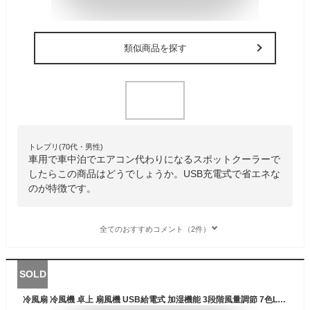
類似商品を探す
トレプリ(70代・男性)
車用で車中泊でエアコン代わりになるスポットクーラーで
したらこの商品はどうでしょうか。USB充電式で省エネな
のが特徴です。
全てのおすすめコメント（2件）
SOLD
冷風扇 冷風機 卓上 扇風機 USB給電式 加湿機能 3段階風量調節 7色LEDライト 銀イオン除菌 ミニエアコン ポータブルエアコン アロマ 角度調整 熱中症 暑さ対策 オフィス 個室 野外のテント 父の日 プレゼント