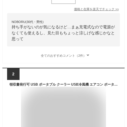
価格と在庫を
楽天
でチェック
>>
NOBORU(30代・男性)
持ち手がないのが気になるけど…まぁ充電式なので電源が
なくても使えるし、見た目もちょっと涼しげな感じかなと
思って
全てのおすすめコメント（2件）
2
領収書発行可 USB ポータブル クーラー USB冷風機 エアコン ポータブルエアコン 携帯クーラー ポータブルクーラー 車中泊 クーラーポータブル キャンプ 車 卓上クーラー 卓上エアコン 卓上 簡易クーラー 簡易エアコン 簡易 コンパクトクーラー コンパクトエアコン コンパクト