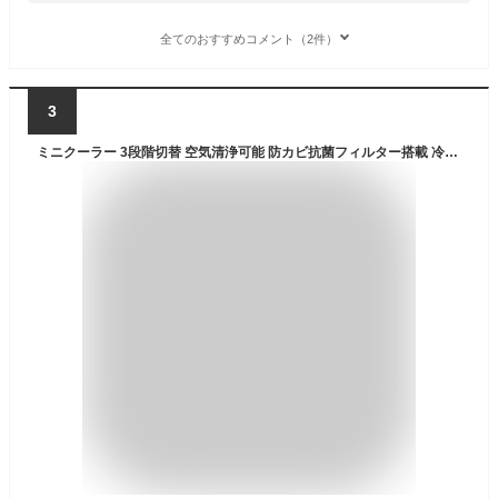
全てのおすすめコメント（2件）
3
ミニクーラー 3段階切替 空気清浄可能 防カビ抗菌フィルター搭載 冷風扇 卓上 小型 冷風機 氷 水 ミニエアコンファン 卓上冷風機 ポータブルエアコン USB給電 500ml 大容量タンク 加湿機能 冷却機能 夜間ライト 自宅 寝室 車中泊 キャンプ 熱中症対策グッズ