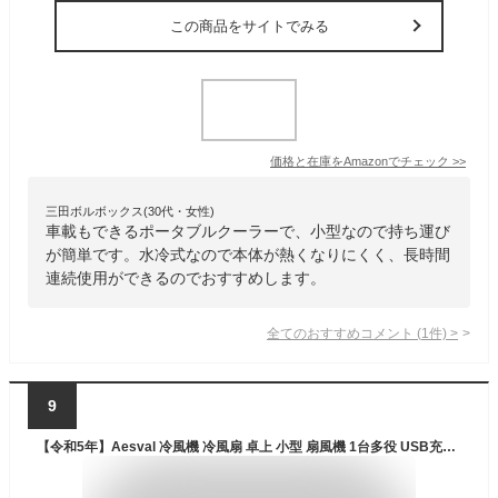
この商品をサイトでみる
価格と在庫を
Amazon
でチェック
>>
三田ボルボックス(30代・女性)
車載もできるポータブルクーラーで、小型なので持ち運び
が簡単です。水冷式なので本体が熱くなりにくく、長時間
連続使用ができるのでおすすめします。
全てのおすすめコメント
(
1
件)
>
9
【令和5年】Aesval 冷風機 冷風扇 卓上 小型 扇風機 1台多役 USB充電式 2000mAh大容量 ミニクーラー スポットクーラー 2段階風力調節 送風 冷却 加湿 空気清浄 マイナスイオン 氷入れ可能 上下角度調整 ポータブル 抗菌 防カビ フィルター 静音 コンパクト 熱中症と暑さ対策 車中泊 オフィス 寝室 自宅用 日本語説明書 タワー