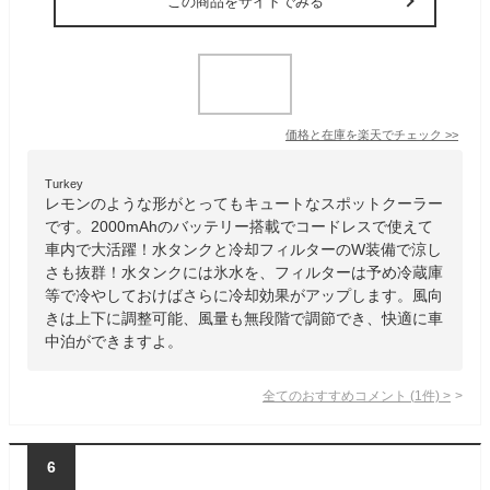
この商品をサイトでみる
価格と在庫を
楽天
でチェック
>>
Turkey
レモンのような形がとってもキュートなスポットクーラー
です。2000mAhのバッテリー搭載でコードレスで使えて
車内で大活躍！水タンクと冷却フィルターのW装備で涼し
さも抜群！水タンクには氷水を、フィルターは予め冷蔵庫
等で冷やしておけばさらに冷却効果がアップします。風向
きは上下に調整可能、風量も無段階で調節でき、快適に車
中泊ができますよ。
全てのおすすめコメント
(
1
件)
>
6