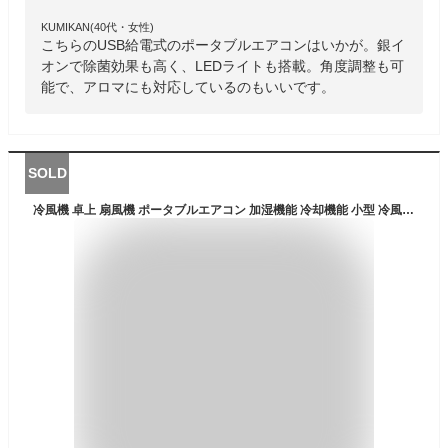
KUMIKAN(40代・女性)
こちらのUSB給電式のポータブルエアコンはいかが。銀イ
オンで除菌効果も高く、LEDライトも搭載。角度調整も可
能で、アロマにも対応しているのもいいです。
SOLD
冷風機 卓上 扇風機 ポータブルエアコン 加湿機能 冷却機能 小型 冷風扇 卓上扇風機 240ml 水タンクミニクーラー ポータブルクーラー USB充電式 風力3階段切替 2000mAh超大容量 軽量 静音 ポータブル 冷風機 持ち運び ミニエアコン 車中泊 オフィス 個室 自宅用