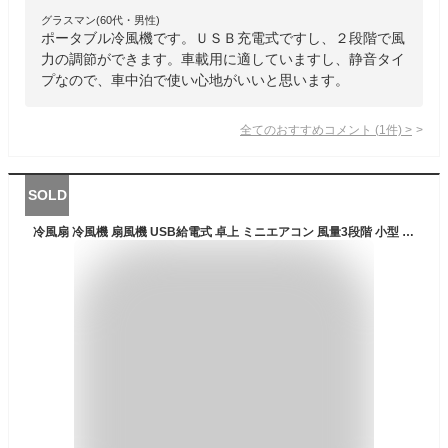
グラスマン(60代・男性)
ポータブル冷風機です。ＵＳＢ充電式ですし、２段階で風
力の調節ができます。車載用に適していますし、静音タイ
プなので、車中泊で使い心地がいいと思います。
全てのおすすめコメント
(
1
件)
>
SOLD
冷風扇 冷風機 扇風機 USB給電式 卓上 ミニエアコン 風量3段階 小型 転倒自動OFF 氷いれ可能 冷却機能 空気清浄 熱中対策 省エネ 風向調整上下 ポータブルエアコン 小型クーラー オフィス 寝室 車中 自宅 小型冷風扇