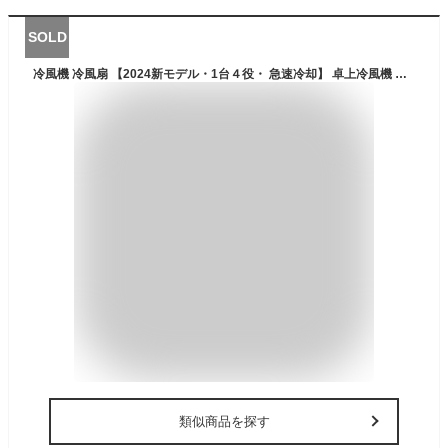
SOLD
冷風機 冷風扇 【2024新モデル・1台４役・ 急速冷却】 卓上冷風機 小型 水冷エアコン 静音 パワフル 3段階風量調節 大容量タンク 氷いれ可能 冷却加湿 冷風扇風機 USB給電式 ポータブルクーラー 小型クーラー 省エネ ミニ冷風扇 熱中症対策 暑さ対策 オフィス 寝室 自宅用 家庭用 プレゼント ギフト (ホワイト)
類似商品を探す