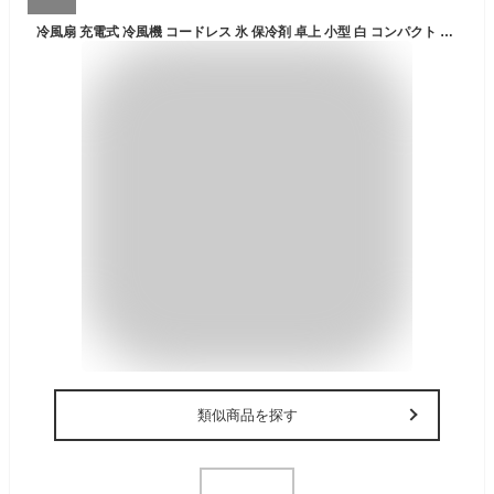
冷風扇 充電式 冷風機 コードレス 氷 保冷剤 卓上 小型 白 コンパクト USB ポータブルクーラー 小型クーラー 持ち運び 冷風扇風機 冷風 静音 おしゃれ ポータブルエアコン ミニクーラー オフィス おすすめ 卓上冷風扇 Qurra 暑さ対策
類似商品を探す