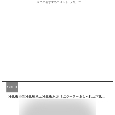
全てのおすすめコメント（2件）
SOLD
冷風機 小型 冷風扇 卓上 冷風機 氷 水 ミニクーラー おしゃれ 上下風向調整 3段階切替 ポータブルエアコン 静音設計 加湿機能 冷却機能 空気清浄機能 400ml大容量設計 自宅 寝室 車中泊 キャンプ 熱中症対策グッズ USB給電 冷却・加湿・空気浄化 静音