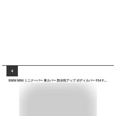
4
BMW MINI ミニクーパー 車カバー 防水性アップ ボディカバー F54 F55 F56 F60 F57 F60 R55 R56 R60専用 カーカバー 防水防塵防輻射紫外線雪対策 耐強風 mini クーパー アクセサリー BMW MINI 用 アクセサリー グッズ クーパー クーパーS クロスオーバー クラブマン カントリーマン用 (F56/R56専用)