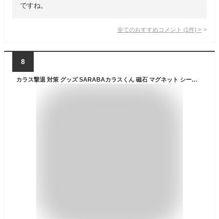
ですね。
全てのおすすめコメント
(
1
件)
>
8
カラス撃退 対策 グッズ SARABAカラスくん 磁石 マグネット シート (ZEROA・黄色) 正規販売店オリジナル品 車 建物 ゴミ ボックス ネット ベランダに簡単取付・取り外し可能!