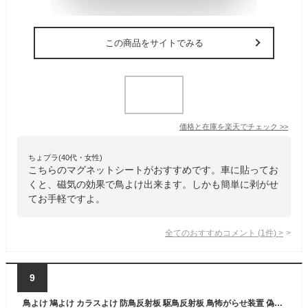
この商品をサイトでみる
価格と在庫を
楽天
でチェック
>>
ちょプラ(40代・女性)
こちらのマグネットシートがおすすめです。車に貼ってお
くと、磁気の効果で鳥よけ出来ます。しかも簡単に剥がせ
てお手軽ですよ。
全てのおすすめコメント
(
1
件)
>
9
鳥よけ 鳩よけ カラスよけ 防鳥反射板 駆鳥反射板 鳥怖がらせ装置 偽フクロウ 鳶 驚異な目玉で威嚇 撃退 鳥害対策 防鳥防獣対策 スズメ カラス ヒヨドリなど 鳥よけグッズ 飛来防止田畑 鳥対策 車・カーポート・ベランダ・屋上・窓枠用