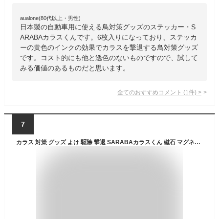
aualone(80代以上・男性)
日本製の自動車用に使える鳥対策グッズのステッカー・S
ARABAカラスくんです。6枚入りになっており、ステッカ
ーの黄色のインクの効果でカラスを撃退する鳥対策グッズ
です。コスト的にも他と遜色のないものですので、試して
みる価値のあるものだと思います。
全てのおすすめコメント
(
1
件)
>
7
カラス 対策 グッズ よけ 駆除 撃退 SARABAカラスくん 磁石 マグネットシート Big Eye ビッグアイ 5枚セット 車 ベランダ ゴミ ボックス ネットに