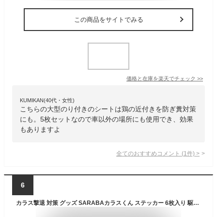
この商品をサイトでみる
価格と在庫を
楽天
でチェック
>>
KUMIKAN(40代・女性)
こちらの大型のり付きのシートは鶏の近付きを防ぎ糞対策
にも。5枚セットなので車以外の場所にも使用でき、効果
もありますよ
全てのおすすめコメント
(
1
件)
>
6
カラス撃退 対策 グッズ SARABAカラスくん ステッカー 6枚入り 駆除に ゴミ ボックス 車 ベランダ ネット 建物に