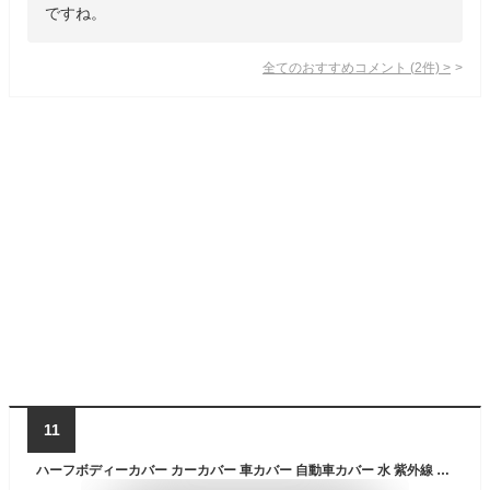
ですね。
全てのおすすめコメント
(
2
件)
>
11
ハーフボディーカバー カーカバー 車カバー 自動車カバー 水 紫外線 鳥の糞防止 黄砂 PM2.5対策 ハーフボディーカバー 軽自動車 セダン SUV 簡単装着