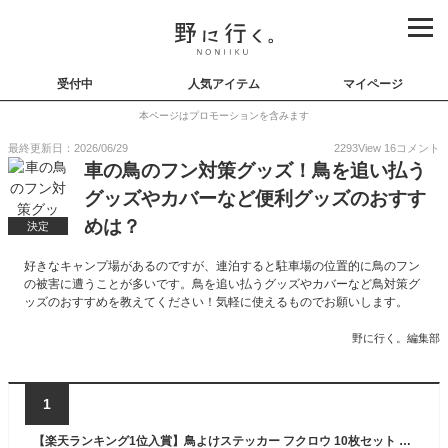
受付中
人気アイテム
マイページ
本ページはプロモーションを含みます
最終更新日：2026/06/29
2293
View
16
コメント
車の鳥のフン対策グッズ！鳥を追い払う
グッズやカバーなど便利グッズのおすす
めは？
決定
好きなキャンプ場があるのですが、連泊すると駐車場の位置的に鳥のフン
の被害に遭うことが多いです。鳥を追い払うグッズやカバーなど鳥対策グ
ッズのおすすめを教えてください！気軽に使えるものでお願いします。
野に行く。編集部
1
【楽天ランキング1位入賞】鳥よけステッカー フクロウ 10枚セット 反射シール 窓ガラス 鳩よけ ベランダ 車 カラス(シルバー, 15.5x19.5cm)