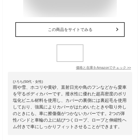
この商品をサイトでみる
価格と在庫を
Amazon
でチェック
>>
ひろち(50代・女性)
雨や雪、ホコリや黄砂、直射日光や鳥のフンなどから愛車
を守るボディカバーです。撥水性に優れた超高密度のポリ
塩化ビニル材料を使用し、カバーの裏側には裏起毛を使用
しており、強風によりカバーがはためいたときや取り外し
のときにも、車に擦傷傷がつかないカバーです。2つの弾
性バンドと車輪の上に結びつくロープ、ロープと伸縮性ヘ
ム付きで車にしっかりフィットさせることができます。