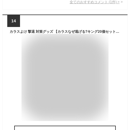
全てのおすすめコメント
(
1
件)
>
14
カラスよけ 撃退 対策グッズ 【カラスなぜ逃げる?キング20個セット】 撃退率95％以上 2年以上効果持続 カラス撃退 ベランダ 鳥よけグッズ ベランダ カラス 烏 からす忌避 駆除 車 烏糞よけ 撃退グッズ ゴミ置き場 鳥よけ ベランダ ゴミ置き場 送料無料