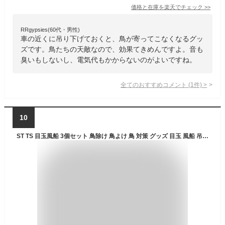
価格と在庫を
楽天
でチェック
>>
RRgypsies(60代・男性)
車の近くに吊り下げておくと、鳥が寄ってこなくなるグッ
ズです。鳥たちの天敵なので、効果てきめんですよ。音も
臭いもしないし、電気代もかからないのがよいですね。
全てのおすすめコメント
(
1
件)
>
10
ST TS 目玉風船 3個セット 鳥除け 鳥よけ 鳥 対策 グッズ 目玉 風船 吊り下げ カラス 鳩 とりよけ 撃退