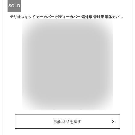
SOLD
テリオスキッド カーカバー ボディーカバー 紫外線 雪対策 車体カバー 傷防止 新車 旧車 雨風 霜 凍結防止 裏生地 専車専用 車中泊 車旅 あす楽 PM2.5 花粉 四季対応【送料無料】
類似商品を探す