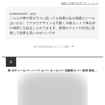
価格と在庫を
楽天
でチェック
>>
KUMIKAN(40代・女性)
こちらの車や窓ガラスに貼っても効果がある鳩避けシール
はいかが。フクロウデザインも可愛く10枚セットで車以外
の場所にも貼ることができます。夜間のライトや日光に反
射して効果も高いのがいいです
全てのおすすめコメント（2件）
2
車 ボディーカバー ハーフ カバー カーカバー 自動車カバー 車用 車体カバー 水 塵 ほこり 紫外線 鳥の糞 防止 黄砂 PM2.5対策 軽自動車 普通車 セダン SUV ハーフボディーカバー 送料無料 KURUHAFU