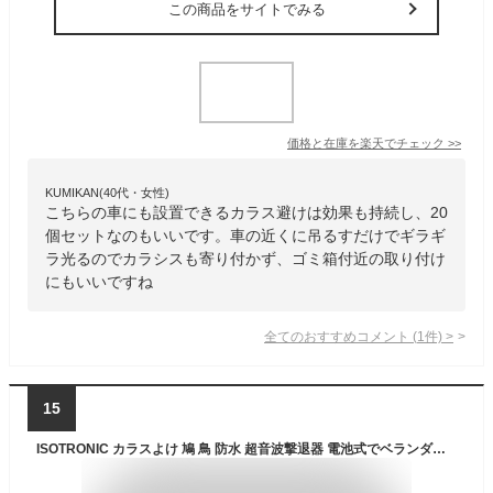
この商品をサイトでみる
価格と在庫を
楽天
でチェック
>>
KUMIKAN(40代・女性)
こちらの車にも設置できるカラス避けは効果も持続し、20
個セットなのもいいです。車の近くに吊るすだけでギラギ
ラ光るのでカラシスも寄り付かず、ゴミ箱付近の取り付け
にもいいですね
全てのおすすめコメント
(
1
件)
>
15
ISOTRONIC カラスよけ 鳩 鳥 防水 超音波撃退器 電池式でベランダなどどこでも設置 吊るせる 有効範囲40㎡ 70628