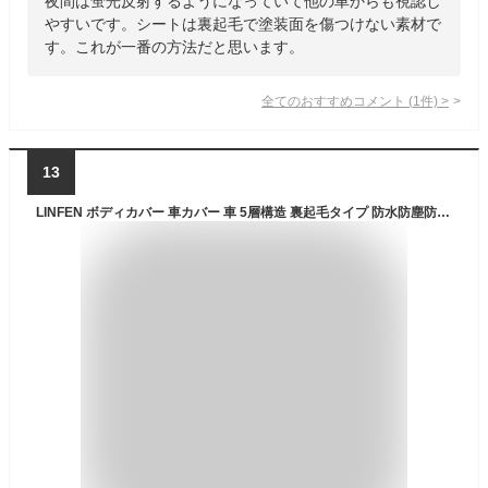
夜間は蛍光反射するようになっていて他の車からも視認し
やすいです。シートは裏起毛で塗装面を傷つけない素材で
す。これが一番の方法だと思います。
全てのおすすめコメント
(
1
件)
>
13
LINFEN ボディカバー 車カバー 車 5層構造 裏起毛タイプ 防水防塵防輻射紫外線 カーカバー 汎用 サイズ 黄砂 PM2.5 対策 (自動車3L:475×180×150cm)