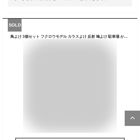
SOLD
鳥よけ 3個セット フクロウモデル カラスよけ 反射 鳩よけ 駐車場 からす撃退 ハトよけ 鈴付き 防鳥 カラス近寄らず 鳥撃退 カラス対策 ゴミ置き場 畑 ベランダ 家庭菜園 鳥対策グッズ