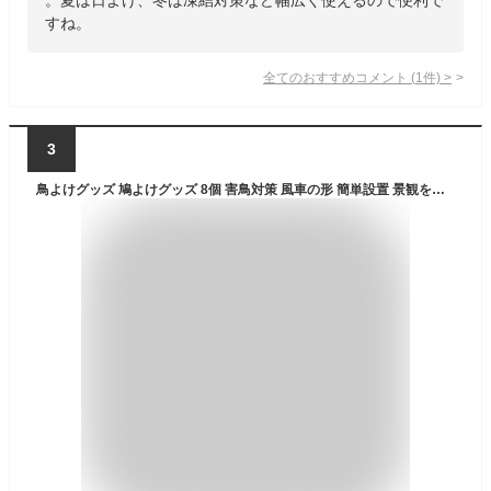
すね。
全てのおすすめコメント
(
1
件)
>
3
鳥よけグッズ 鳩よけグッズ 8個 害鳥対策 風車の形 簡単設置 景観を損なわず 鳥対策グッズ (太陽光を強く反射することで鳥を脅かして寄せ付けません) 鳥獣害対策 バルコニー、芝生、庭園、果樹園用