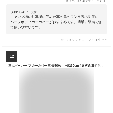
価格と在庫を
楽天
でチェック
>>
ポポロろ(40代・女性)
キャンプ場の駐車場に停めた車の鳥のフン被害の対策に、
ハーフボディカーカバーがおすすめです。簡単に装着でき
て使いやすいです。
全てのおすすめコメント
(
1
件)
>
12
車カバー ハー フ カーカバー 車 長500cm×幅230cm 4層構造 裏起毛タイプ ボディーカバー 汎用 自動車カバー 車体カバー ハーフカバー 防水 防塵 防輻射紫外線 鳥の糞防止 蛍光反射ストリップ付きゴムバンドで長さを調整 ハーフ車カバー(ハッチバック 対応、500×230cm)