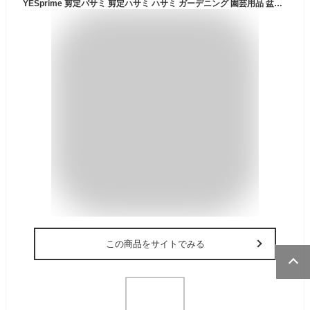
YESprime 剪定バサミ 剪定ハサミ ハサミ ガーデニング 園芸用品 盆栽 枝切りバサミ キリ 園芸ハサミ 農業 枝切りハサミ 剪定ばさみ 4種セット
この商品をサイトでみる