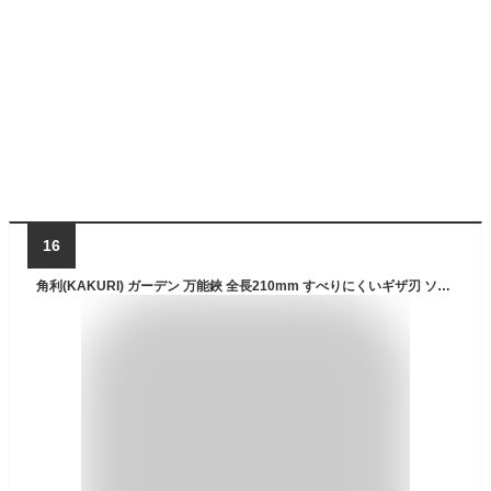
16
角利(KAKURI) ガーデン 万能鋏 全長210mm すべりにくいギザ刃 ソフトグリップタイプ 剪定 園芸 花鋏 生花 植木 小枝 ガーデニングプロ GS-20