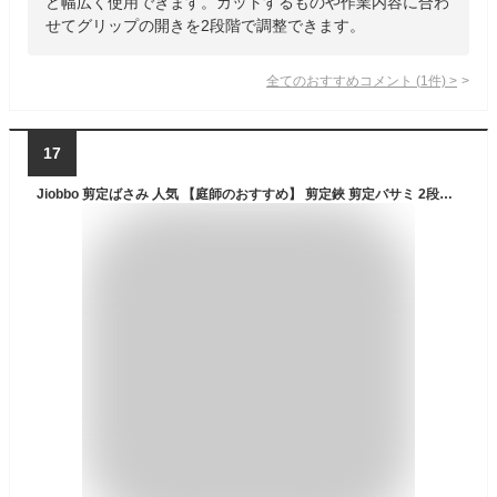
ど幅広く使用できます。カットするものや作業内容に合わ
せてグリップの開きを2段階で調整できます。
全てのおすすめコメント
(
1
件)
>
17
Jiobbo 剪定ばさみ 人気 【庭師のおすすめ】 剪定鋏 剪定バサミ 2段階調節 錆びにくい 園芸用はさみ ガーデニング 枝切りはさみ 観葉植物 手へのダメージが少ない プロ 切れ味