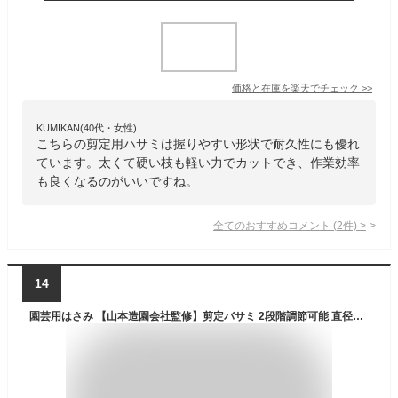
価格と在庫を
楽天
でチェック
>>
KUMIKAN(40代・女性)
こちらの剪定用ハサミは握りやすい形状で耐久性にも優れ
ています。太くて硬い枝も軽い力でカットでき、作業効率
も良くなるのがいいですね。
全てのおすすめコメント
(
2
件)
>
14
園芸用はさみ 【山本造園会社監修】剪定バサミ 2段階調節可能 直径20mm対応 安全ロック付き 握りやすくサクサク切れる 人気 2024年新モデル剪定鋏 生け花 庭木 枝切り 果樹 盆栽 庭園 剪定 作業 はさみ Yireal