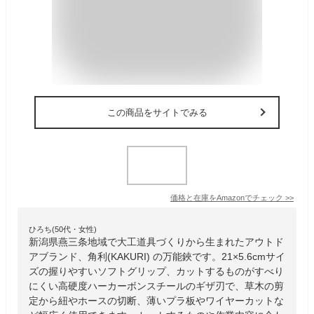
この商品をサイトでみる
価格と在庫を
Amazon
でチェック
>>
ひろち(50代・女性)
新潟県燕三条地域で大工道具づくりから生まれたアウトド
アブランド、角利(KAKURI) の万能鋏です。21×5.6cmサイ
ズの握りやすいソフトグリップ、カットするものがすべり
にくい高硬度ハーカーボンスチールのギザ刃で、草木の剪
定から紐やホースの切断、薄いプラ板やワイヤーカットな