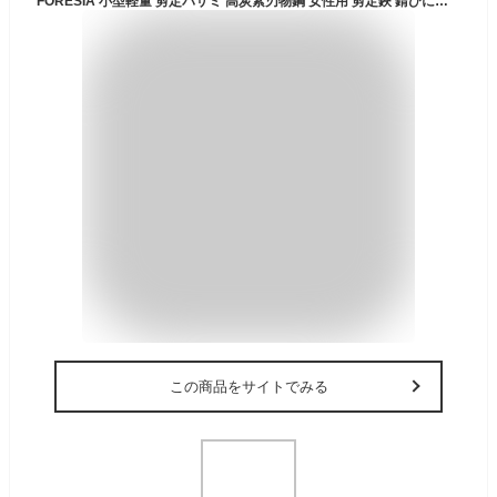
FORESIA 小型軽量 剪定バサミ 高炭素刃物鋼 女性用 剪定鋏 錆びにくい 剪定はさみ 小さめ 剪定ハサミ
この商品をサイトでみる