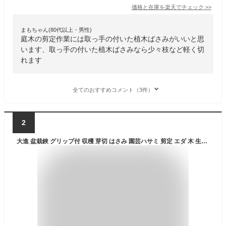
価格と在庫を
楽天
でチェック
>>
まもちゃん(80代以上・男性)
庭木の剪定作業には取っ手の付いた植木ばさみがいいと思
います、取っ手の付いた植木ばさみなら少々枝など軽く切
れます
全てのおすすめコメント（3件）
2
大進 盆栽鋏 グリップ付 収穫 芽切 はさみ 園芸ハサミ 剪定 エダ 木 生花 庭木 畑 野菜 農業 女性 庭 農作業 家庭菜園 用具 工具 剪定鋏 園芸 剪定ばさみ 剪定はさみ 枝切りばさみ 枝切鋏 芽切り 枝切り 生花 盆栽 果実 収穫 軽い 軽量 頑丈 PRO用 せんていばさみ