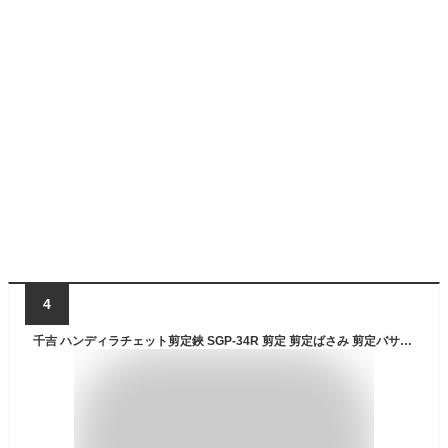
4
千吉 ハンディラチェット剪定鋏 SGP-34R 剪定 剪定ばさみ 剪定バサミ 鋏 ハサミ はさみ 枝切 枝切ばさみ 枝切り 植木 庭木 盆栽 バラ 園芸 ガーデニング 用品 道具 グッズ 器具