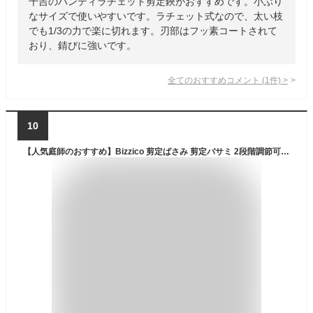
千吉のハンディラチェット剪定鋏がおすすめです。小ぶり
なサイズで使いやすいです。ラチェット式なので、太い枝
でも1/3の力で楽に切れます。刃部はフッ素コートされて
おり、錆びに強いです。
全てのおすすめコメント
(
1
件)
>
10
【人気庭師のおすすめ】Bizzico 剪定ばさみ 剪定バサミ 2段階調節可能 剪定鋏 女性用 園芸用はさみ SK85高炭素鋼刃 錆びにくい ガーデニング 握りやすい枝切りはさみ 盆栽 観葉植物