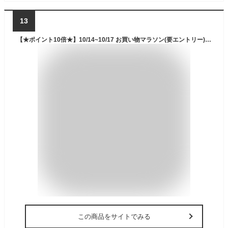
13
【★ポイント10倍★】10/14~10/17 お買い物マラソン(要エントリー) GS #2242 兼次 剪定鋏 ゴールド V8
この商品をサイトでみる