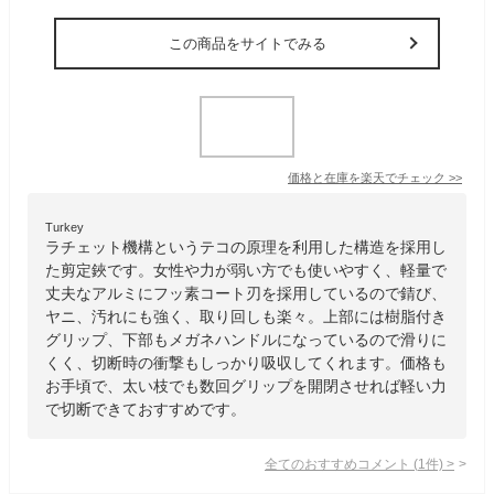
この商品をサイトでみる
価格と在庫を
楽天
でチェック
>>
Turkey
ラチェット機構というテコの原理を利用した構造を採用し
た剪定鋏です。女性や力が弱い方でも使いやすく、軽量で
丈夫なアルミにフッ素コート刃を採用しているので錆び、
ヤニ、汚れにも強く、取り回しも楽々。上部には樹脂付き
グリップ、下部もメガネハンドルになっているので滑りに
くく、切断時の衝撃もしっかり吸収してくれます。価格も
お手頃で、太い枝でも数回グリップを開閉させれば軽い力
で切断できておすすめです。
全てのおすすめコメント
(
1
件)
>