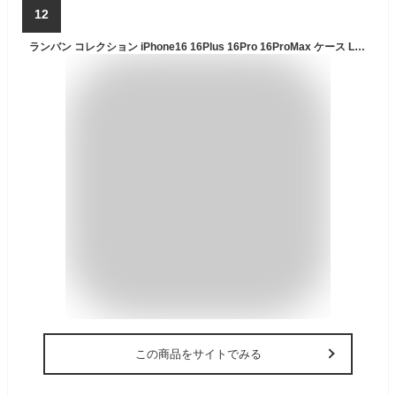
12
ランバン コレクション iPhone16 16Plus 16Pro 16ProMax ケース LANVIN COLLECTION - Folio Case Double Lined with MagSafe for iPhone スマホケース カバー ブランド 手帳 手帳型
この商品をサイトでみる