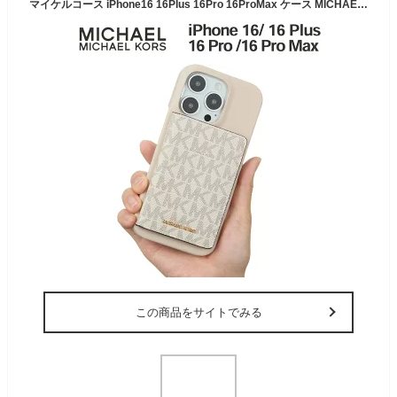
マイケルコース iPhone16 16Plus 16Pro 16ProMax ケース MICHAEL KORS - Wrap Case with MagSafe Card Wallet for iPhone スマホケース ブランド カバー アイフォン 大人
この商品をサイトでみる