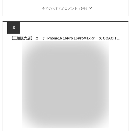
全てのおすすめコメント（3件）
3
【正規販売店】 コーチ iPhone16 16Pro 16ProMax ケース COACH Folio Case スマホケース 手帳 手帳型 手帳型ケース カバー ブランド プロ プロマックス iPhoneケース カード お洒落 おしゃれ かわいい 高級感 大人 女性 高見え ギフト プレゼント 誕生日