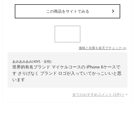
この商品をサイトでみる
価格と在庫を
楽天
でチェック
>>
あみあみあみ(40代・女性)
世界的有名ブランド マイケルコースの iPhone 6ケースで
す さりげなく ブランド ロゴが入っていてかっこいいと思
います
全てのおすすめコメント
(
1
件)
>