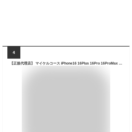
4
【正規代理店】 マイケルコース iPhone16 16Plus 16Pro 16ProMax ケース 手帳 手帳型 magsafe対応 スマホケース MICHAEL KORS - Folio Case Stripe with Tassel Charm ブランド タッセル チャーム おしゃれ かわいい 高級感 上品 女性 レディース カバー アイフォン 大人