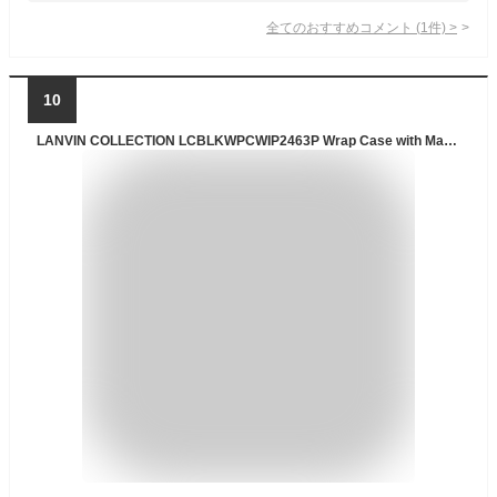
全てのおすすめコメント
(
1
件)
>
10
LANVIN COLLECTION LCBLKWPCWIP2463P Wrap Case with MagSafe Card Wallet for iPhone16 Pro Black