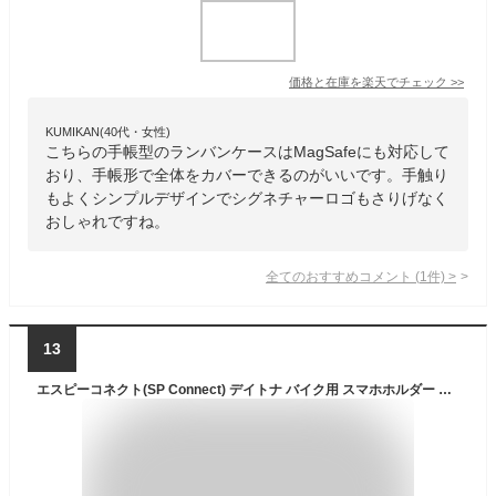
価格と在庫を
楽天
でチェック
>>
KUMIKAN(40代・女性)
こちらの手帳型のランバンケースはMagSafeにも対応して
おり、手帳形で全体をカバーできるのがいいです。手触り
もよくシンプルデザインでシグネチャーロゴもさりげなく
おしゃれですね。
全てのおすすめコメント
(
1
件)
>
13
エスピーコネクト(SP Connect) デイトナ バイク用 スマホホルダー フォンケース(SPC+) エクストリーム iPhone16 Pro 49387