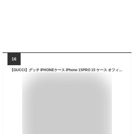
16
【GUCCI】グッチ IPHONEケース iPhone 15PRO 15 ケース オフィディア IPHONE スマートフォンケース メンズ レディース ブランドiPhoneケース ブランドロゴ おしゃれ お洒落 モード系 ストリート トレンド 携帯ケース アイホンケース アイフォーンケース スマホケース