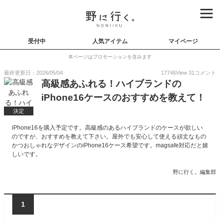
受付中
人気アイテム
マイページ
本ページはプロモーションを含みます
最終更新日：2026/05/04
17746
View
31
コメント
高級感あふれる！ハイブランドの
iPhone16ケースのおすすめを教えて！
決定
iPhone16を購入予定です。高級感のあるハイブランドのケースが欲しい
のですが、おすすめを教えて下さい。屋外でも安心して使える頑丈なもの
かつおしゃれなデザインのiPhone16ケース希望です。magsafe対応だと嬉
しいです。
野に行く。編集部
1