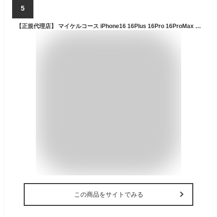
5
【正規代理店】 マイケルコース iPhone16 16Plus 16Pro 16ProMax ケース 手帳 手帳型 magsafe対応 スマホケース MICHAEL KORS - Folio Case Stripe with Tassel Charm ブランド タッセル チャーム おしゃれ かわいい 高級感 上品 女性 レディース カバー アイフォン 大人
この商品をサイトでみる