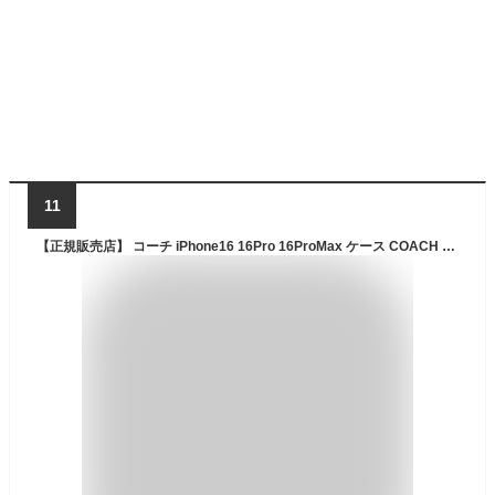
11
【正規販売店】 コーチ iPhone16 16Pro 16ProMax ケース COACH Folio Case スマホケース 手帳 手帳型 手帳型ケース カバー ブランド プロ プロマックス iPhoneケース カード お洒落 おしゃれ かわいい 高級感 大人 女性 高見え ギフト プレゼント 誕生日