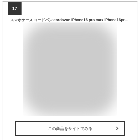
17
スマホケース コードバン cordovan iPhone16 pro max iPhone16pro iPhone15 pro max AQUOS R9 galaxy s24 ultra xperia5V 10V 1v google pixel 8pro ベルトなし 名入れ メンズ 手帳型 ケース 本革 栃木レザー ブランド 手帳 落下防止リング 皮 カバー 左利き可 高級
この商品をサイトでみる