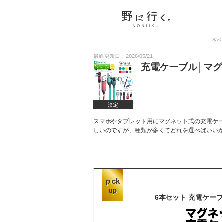
本ペ
最終更新日：2026/05/21
充電ケーブル│マ
決定
スマホやタブレット用にマグネット式の充電ケ
しいのですが、種類が多くてどれを選べばいい
pick
up