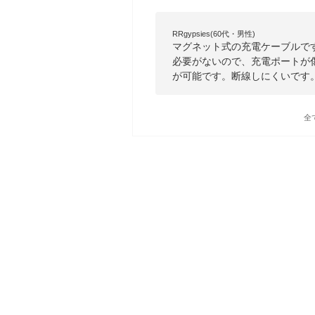
RRgypsies(60代・男性)
マグネット式の充電ケーブルで
必要がないので、充電ポートが
が可能です。断線しにくいです
全