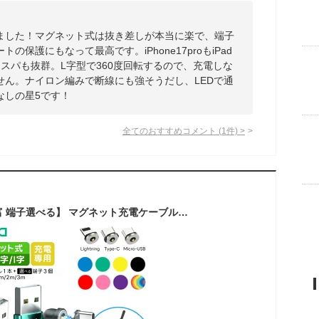
ました！マグネット式は抜き差しが本当に楽で、端子
保護にもなって最高です。iPhone17proもiPad
スパも抜群。L字型で360度回転するので、充電しな
せん。ナイロン編みで断線にも強そうだし、LEDで通
なしの星5です！
全てのおすすめコメント
(
1
件)
>
【0.3m～3m 種類豊富 端子選べる】 マグネット充電ケーブル 3in1 1PIN L字 540度回転 iPhone 17 16 15 Type-C Lightning MicroUSB Android スマホ LED付き 高耐久ナイロン 端子保護 防塵 充電専用 多機種対応 磁石 ワンタッチ接続 車載 片手操作 近づけるだけ ストレスフリー