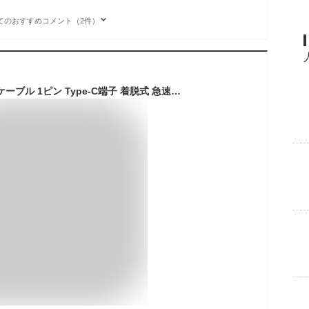
てのおすすめコメント（2件）
マグネット 磁気充電ケーブル 1ピン Type-C端子 着脱式 急速充電 防塵磁石 led通電指示 断線防止 などType-C機種対応(タイプC端子*4個) (0.5m*2)