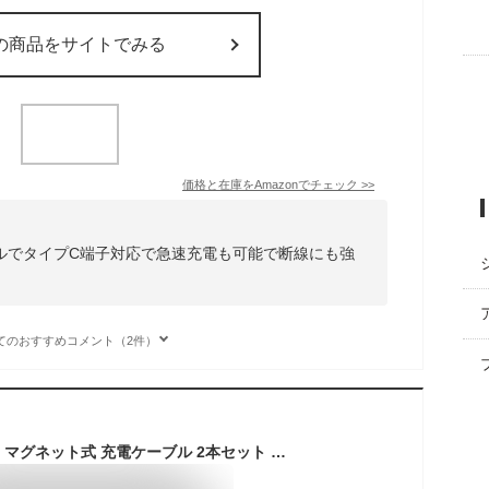
の商品をサイトでみる
価格と在庫を
Amazon
でチェック
>>
ルでタイプC端子対応で急速充電も可能で断線にも強
てのおすすめコメント（2件）
【次世代の充電体験】マグネット式 充電ケーブル 2本セット 1m/2m iPhone17 Pro iPhone16 Pro Max 対応 磁石 着脱式 端子 3種セット Type-C MicroUSB 断線防止 急速充電 データ転送 iPad Android 多機種対応