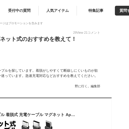
受付中の質問
人気アイテム
特集記事
質問
ージはプロモーションを含みます
29
View
21
コメント
グネット式のおすすめを教えて！
ーブルを探しています。着脱がしやすくて断線しにくいものが欲
か迷っています。急速充電対応などおすすめを教えてください。
野に行く。編集部
6本セット 充電ケーブル 着脱式 充電ケーブル マグネット Apple iPad iphone17pro 磁石 断線しにくい iphone Android マルチ タイプc type-c micro USB lightning ライトニング l型 L字型 急速 充電 LEDライト 防塵 360回転 ナイロン Bekvam