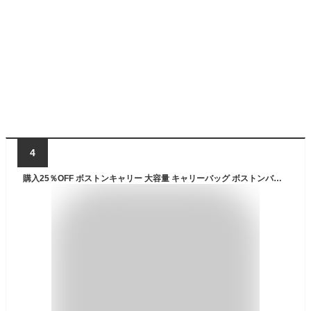
4
購入25％OFF ボストンキャリー 大容量 キャリーバッグ ボストンバッグ 2way キャスターバッグ 55L 80L 100Lトロリーバッグ メンズ レディース キャリーバッグ 折りたたみ 大容量 (Color 3輪 防水 レディース 出張 : 撥水加工 旅行バッグ メンズ