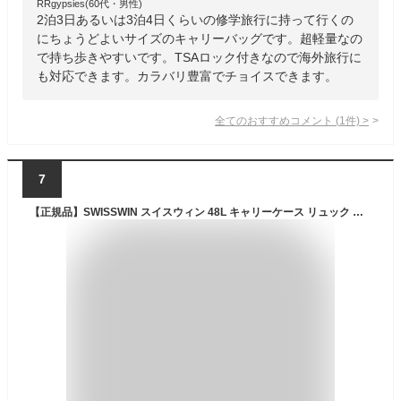
RRgypsies(60代・男性)
2泊3日あるいは3泊4日くらいの修学旅行に持って行くの
にちょうどよいサイズのキャリーバッグです。超軽量なの
で持ち歩きやすいです。TSAロック付きなので海外旅行に
も対応できます。カラバリ豊富でチョイスできます。
全てのおすすめコメント
(
1
件)
>
7
【正規品】SWISSWIN スイスウィン 48L キャリーケース リュック キャリーバッグ キャスター付き バッグ メンズ レディース 春 夏 秋 冬 3way 軽量 撥水加工 機能性 旅行 出張 通勤 ビジネス アウトドア キャスター 黒 ブラック 鞄 ブラック 黒 c60