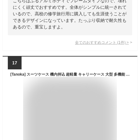
こちらはふるアルミボディでフレームタイプなので、壊れ
にくく頑丈でおすすめです。全体がシンプルに統一されて
いるので、高校の修学旅行用に購入しても生涯使うことが
できるデザインになっています。たっぷり収納で耐久性も
あるので、重宝しますよ。
全てのおすすめコメント
(
1
件)
>
17
[Tanoka] スーツケース 機内持込 超軽量 キャリーケース 大型 多機能 軽量 キャリーバッグ 静音 ダブルキャスター 耐衝撃 S/M/Lサイズ 360度回転 TSAローク搭載 ファスナー式 旅行 ビジネス 出張 (ブラック, L（95L/7泊-長期旅行）)