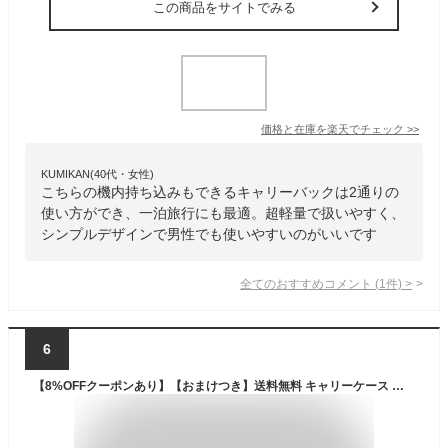
この商品をサイトでみる
価格と在庫を
楽天
でチェック
>>
KUMIKAN(40代・女性)
こちらの機内持ち込みもできるキャリーバックは2通りの
使い方ができ、一泊旅行にも最適。超軽量で扱いやすく、
シンプルデザインで男性でも使いやすいのがいいです
全てのおすすめコメント
(
1
件)
>
6
【8%OFFクーポンあり】【おまけつき】送料無料 キャリーケース スーツケース Mサイズ TSAロック キャリーバッグ 軽量 旅行カバン 超軽量 出張用 可愛い 旅行バック かばん 2泊3日 3泊4日 小型 おしゃれ キャスター レディース メンズ