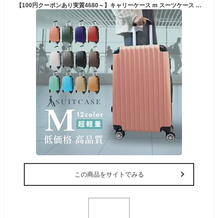
【100円クーポンあり実質4680～】キャリーケース m スーツケース 超軽量 スーツケースmサイズ キャリーバッグ Mサイズ 保証付き 68リットル 大容量 旅行カバン 軽量 可愛い ピンク 2泊3日 ビジネス メンズ レディース 修学旅行 ダイヤルロック 3泊4日 おしゃれ 国内旅行
この商品をサイトでみる