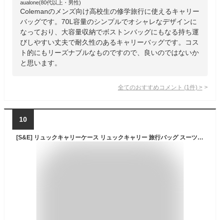
aualone(80代以上・男性)
Colemanのメンズ向け高校生の修学旅行に使えるキャリー
バッグです。70L容量のシンプルでオシャレなデザインに
なっており、大容量収納でボストンバッグにもなる持ち運
びしやすい丈夫で耐久性のあるキャリーバッグです。コス
ト的にもリーズナブルなものですので、良いのではないか
と思います。
全てのおすすめコメント
(
1
件)
>
10
[S&E] リュックキャリーケース リュックキャリー 旅行バッグ スーツケース 3WAY ４輪キャスター付 TSAロック バックパック メンズ レディース トラベル ビジネス 夏休み 国内 海外 おしゃれ キャスター リュック キャリーバッグ 出張