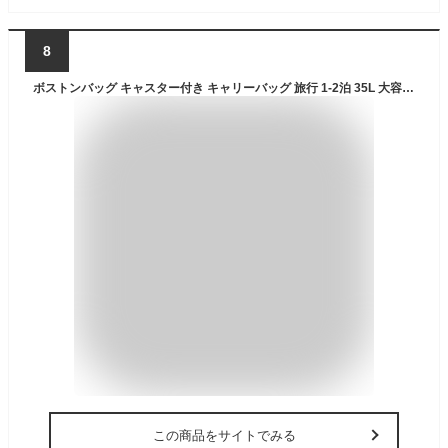
8
ボストンバッグ キャスター付き キャリーバッグ 旅行 1-2泊 35L 大容量 レディース メンズ スーツケース キャリーケース 小さめ 軽量 防水 機内持ち込み 出張 学生 修学旅行 旅行バッグ ソフトキャリーケース 黒 折りたたみ 収納
この商品をサイトでみる