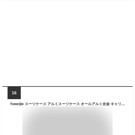
16
Yuweijie スーツケース アルミスーツケース オールアルミ合金 キャリーケース 機内持ち込み 大容量 アルミ合金ボディ TSAロック 静音ダブルキャスター 軽量 旅行出張 耐衝撃 ビジネス キャリーバッグ 旅行バッグ かばん 帰省 出張 遠征 シルバー シンプル