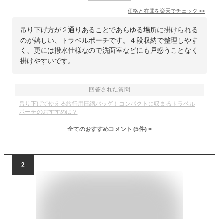
価格と在庫を
楽天
でチェック
>>
吊り下げ方が２通りあることであらゆる場所に掛けられる
のが嬉しい、トラベルポーチです。４段収納で整理しやす
く、更には撥水仕様なので洗面室などにも戸惑うことなく
掛けやすいです。
回答された質問
吊り下げて使える旅行用圧縮バッグ！コンパクトに収まるトラベル
ポーチのおすすめは？
全てのおすすめコメント
(
5
件)
>
2