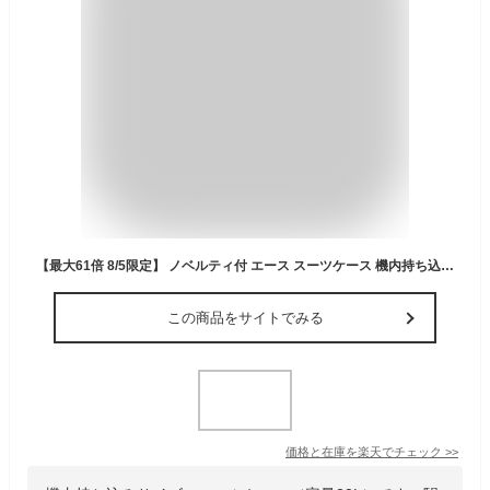
【最大61倍 8/5限定】 ノベルティ付 エース スーツケース 機内持ち込み ACE キャリーケース 軽量 小型 コインロッカー SS SSサイズ 1泊 ビジネス 出張 旅行 TSロック 四輪 双輪 メンズ レディース ファスナータイプ 20L クレスタ 06314 acego
この商品をサイトでみる
価格と在庫を
楽天
でチェック
>>