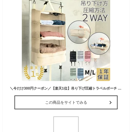
＼今だけ300円クーポン／【楽天1位】吊り下げ圧縮トラベルポーチ 2WAY 便利 1年保証付★従来品とは違う！かけ方2通りだからどこにでも使える！吊り下げトラベルバッグ 荷物整理のストレス解放 荷物整理の時間を減らし楽しい時間を増やす
この商品をサイトでみる