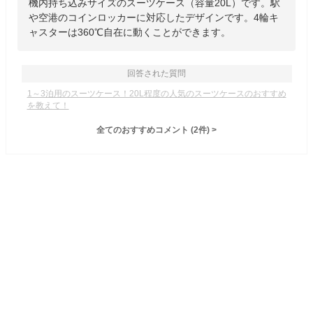
機内持ち込みサイズのスーツケース（容量20L）です。駅
や空港のコインロッカーに対応したデザインです。4輪キ
ャスターは360℃自在に動くことができます。
回答された質問
1～3泊用のスーツケース！20L程度の人気のスーツケースのおすすめ
を教えて！
全てのおすすめコメント
(
2
件)
>