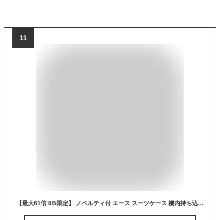
11
【最大61倍 8/5限定】 ノベルティ付 エース スーツケース 機内持ち込み ACE キャリーケース 軽量 小型 コインロッカー SS SSサイズ 1泊 ビジネス 出張 旅行 TSロック 四輪 双輪 メンズ レディース ファスナータイプ 20L クレスタ 06314 acego