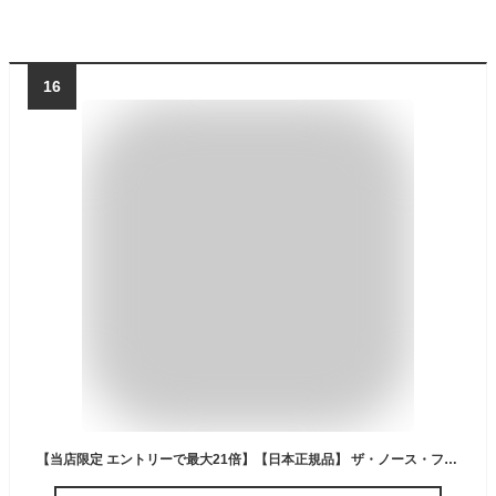
16
【当店限定 エントリーで最大21倍】【日本正規品】 ザ・ノース・フェイス 財布 メンズ レディース コンパクト 男の子 女の子 THE NORTH FACE 中学生 ミニ財布 薄い ナイロン 小さめ ミニ 軽量 軽い 薄型 小銭入れ ブランド Rafter ラフターワレットSP NN22610