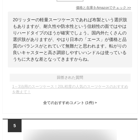
価格と在庫を
Amazon
でチェック
>>
20リッターの軽量スーツケースであれば布製という選択肢
もありますが、耐久性や防水性という信頼性の面ではやは
りハードタイプのほうが確実でしょう。国内外たくさんの
選択肢がありますが、やはり日本の「エース」が価格と品
質のバランスがとれていて無難だと思われます。転がりの
良いキャスターと高さ調節しやすいハンドルは使っている
うちに大きな差となってきますからね。
回答された質問
1～3泊用のスーツケース！20L程度の人気のスーツケースのおすすめ
を教えて！
全てのおすすめコメント
(
1
件)
>
5