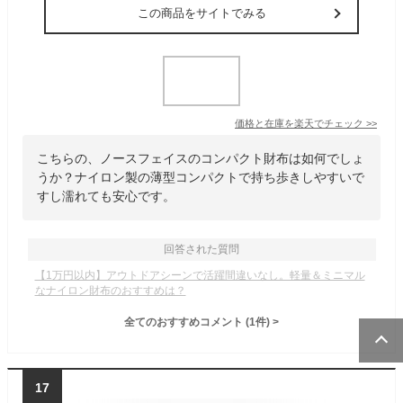
この商品をサイトでみる
価格と在庫を
楽天
でチェック
>>
こちらの、ノースフェイスのコンパクト財布は如何でしょ
うか？ナイロン製の薄型コンパクトで持ち歩きしやすいで
すし濡れても安心です。
回答された質問
【1万円以内】アウトドアシーンで活躍間違いなし。軽量＆ミニマル
なナイロン財布のおすすめは？
全てのおすすめコメント
(
1
件)
>
17