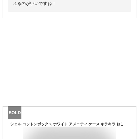
れるのがいいですね！
SOLD
シェル コットンボックス ホワイト アメニティ ケース キラキラ おしゃれ かわいい 小物入れ 小箱 ジュエリーボックス 貝殻 バリ雑貨 アジアン雑貨 マリンインテリア ハワイアン 西海岸