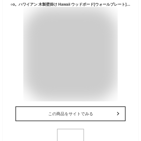
○o。ハワイアン 木製壁掛け Hawaii ウッドボード[ウォールプレート] 玄関インテリア ウェルカムボード ハワイアン雑貨 ハワイアンインテリア BEACH 西海岸風 西海岸風インテリア 男部屋 カッコいい 人気 素敵なインテリア 高級感 インパクト お洒落。o○
この商品をサイトでみる