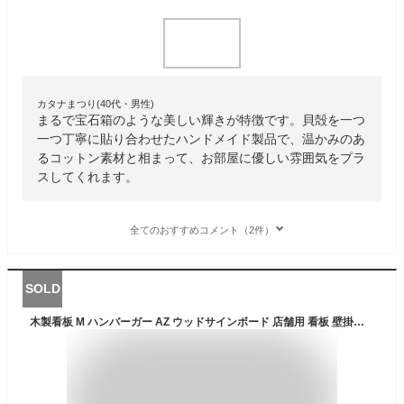
カタナまつり(40代・男性)
まるで宝石箱のような美しい輝きが特徴です。貝殻を一つ
一つ丁寧に貼り合わせたハンドメイド製品で、温かみのあ
るコットン素材と相まって、お部屋に優しい雰囲気をプラ
スしてくれます。
全てのおすすめコメント（2件）
SOLD
木製看板 M ハンバーガー AZ ウッドサインボード 店舗用 看板 壁掛け 壁面 装飾 インテリア おしゃれ ファーストフード バーガーショップ ダイナー 飲食店 オールドアメリカン レトロ 西海岸風 アメリカン雑貨