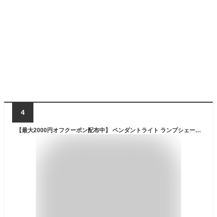
4
【最大2000円オフクーポン配布中】 ペンダントライト ランプシェード ラタン 籐 レイヤーデザイン 1灯 口金E26 60W LED対応 約 W 45 × D 45 × H 35 cm 照明器具 天井照明 ラタン照明 アジアンランプ シーリング おしゃれ 北欧 韓国 インテリア ジャパンディ 西海岸[14014]