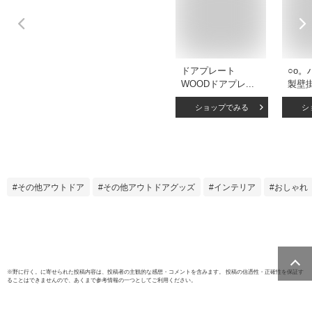
ドアプレート
○o。
WOODドアプレー
製壁掛け
ト・1 室内用 貼れ
ッド
ショップでみる
シ
る 剥がせる サーフ
ルプレ
ボード型 ボード型
ンテ
ルームプレート お
ムボ
しゃれ 西海岸風 ビ
ン雑
ーチハウス サーフ
インテ
ァー サーフテイス
西海
その他アウトドア
その他アウトドアグッズ
インテリア
おしゃれ
ト 海好き 夏インテ
イン
リア バスルーム ウ
カッコ
ェルカム キッズル
敵な
ーム バルサ材 ウッ
級感 
ド 木目調 自社製作
洒落。
受注生産
※
野に行く。
に寄せられた投稿内容は、投稿者の主観的な感想・コメントを含みます。 投稿の信憑性・正確性を保証す
ることはできませんので、あくまで参考情報の一つとしてご利用ください。