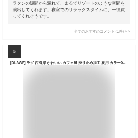
ラタンの隙間から漏れて、まるでリゾートのような空間を
演出してくれます。寝室でのリラックスタイムに、一役買
ってくれそうです。
全てのおすすめコメント
(
1
件)
>
5
[DLAWF] ラグ 西海岸 かわいい カフェ風 滑り止め加工 夏用 カラー01 洗える 北欧 インテリア 100cm 北欧風デザイン かっこいい おしゃれ 在宅 センターラグ 円形 丸 防ダニ 抗菌 消臭 ふわふわ サラサラ 洗濯可能カーペット