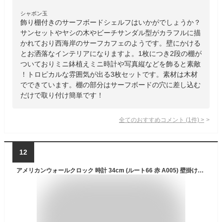
シャボン玉
飾り棚付きのサーフボードシェルフはいかがでしょうか？
サンセットやヤシの木やビーチサンダル型がカラフルに描
かれており西海岸のサーフカフェのようです。壁にかける
とお洒落なインテリアになりますよ。1枚につき2段の棚が
ついておりミニ鉢植えミニ時計や写真縦などを飾ると素敵
！トロピカルな雰囲気が出る3枚セットです。素材は木材
でできています。棚の部分はサーフボードの穴に差し込む
だけで取り付け簡単です！
全てのおすすめコメント
(
1
件)
>
12
アメリカンウォールクロック 時計 34cm (ルート66 赤 A005) 壁掛け時計 ROUTE66 大きい ヴィンテージ風 ガレージ バイク かっこいい おしゃれ 西海岸風 インテリア アメリカン雑貨