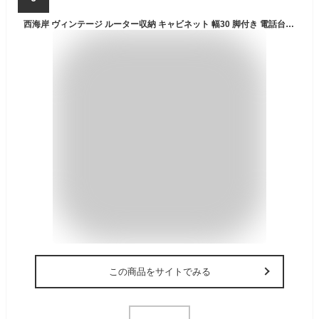
西海岸 ヴィンテージ ルーター収納 キャビネット 幅30 脚付き 電話台 fax台 木製 おしゃれ スリム サイドボード ルーターボックス インテリア 家具 脚付き ガラス 扉付き 引き出し リビングキャビネット コンパクト ビンテージ かっこいい モデム 収納
この商品をサイトでみる