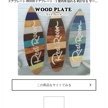
ドアプレート WOODドアプレート・1 室内用 貼れる 剥がせる サーフボード型 ボード型 ルームプレート おしゃれ 西海岸風 ビーチハウス サーファー サーフテイスト 海好き 夏インテリア バスルーム ウェルカム キッズルーム バルサ材 ウッド 木目調 自社製作 受注生産
この商品をサイトでみる