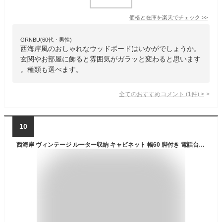
価格と在庫を
楽天
でチェック
>>
GRNBU(60代・男性)
西海岸風のおしゃれなウッドボードはいかがでしょうか。
玄関やお部屋に飾ると雰囲気がガラッと変わると思います
。種類も選べます。
全てのおすすめコメント
(
1
件)
>
10
西海岸 ヴィンテージ ルーター収納 キャビネット 幅60 脚付き 電話台 fax台 木製 おしゃれ ワイド サイドボード ルーターボックス インテリア 家具 脚付き ガラス 扉付き 引き出し リビングキャビネット コンパクト ビンテージ かっこいい モデム 収納