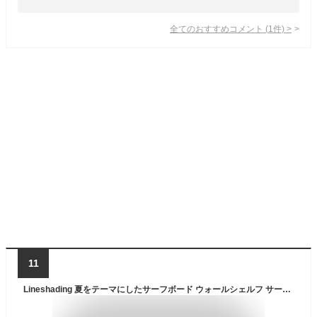
全てのおすすめコメント
(
1
件)
>
11
Lineshading 夏をテーマにしたサーフボード ウォールシェルフ サーフボード ウォールデコ サーフボード 壁掛けサイン 棚付き ビーチ ホームデコレーション 装飾サーフボード ウォールルーム パーティー トロピカルデコレーション