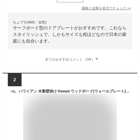
価格と在庫を
楽天
でチェック
>>
ちょプラ(40代・女性)
サーフボード型のドアプレートがおすすめです。これなら
スタイリッシュで、しかもサイズも程ほどなので日本の家
庭にも似合います。
全てのおすすめコメント（3件）
2
○o。ハワイアン 木製壁掛け Hawaii ウッドボード[ウォールプレート] 玄関インテリア ウェルカムボード ハワイアン雑貨 ハワイアンインテリア BEACH 西海岸風 西海岸風インテリア 男部屋 カッコいい 人気 素敵なインテリア 高級感 インパクト お洒落。o○