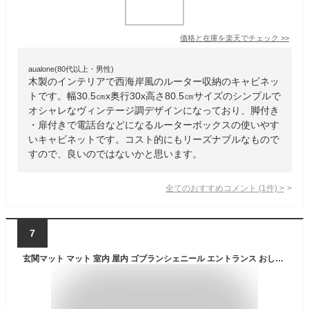
価格と在庫を
楽天
でチェック
>>
aualone(80代以上・男性)
木製のインテリアで西海岸風のルーター収納のキャビネッ
トです。幅30.5㎝x奥行30x高さ80.5㎝サイズのシンプルで
オシャレなヴィンテージ調デザインになっており、脚付き
・扉付きで電話台などになるルーターボックスの使いやす
いキャビネットです。コスト的にもリーズナブルなもので
すので、良いのではないかと思います。
全てのおすすめコメント
(
1
件)
>
7
玄関マット マット 室内 屋内 ゴブランシェニール エントランス おしゃれ ネイティブ柄 西海岸 ネイティブ あす楽 送料無料 クライン / 西海岸 インテリア 洗える 玄関マット サモア 50×80cm