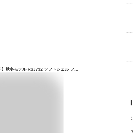
[処分特価]【RSタイチ】秋冬モデル RSJ732 ソフトシェル フーディー バイク ジャケット アールエスタイチ RS TAICHI