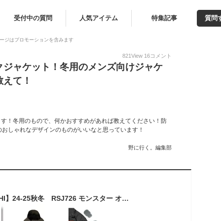
受付中の質問
人気アイテム
特集記事
質問
ージはプロモーションを含みます
821
View
16
コメント
のバイクジャケット！冬用のメンズ向けジャケ
教えて！
ています！冬用のもので、何かおすすめがあれば教えてください！防
のおしゃれなデザインのものがいいなと思っています！
野に行く。編集部
☆●正規品【RS TAICHI】24-25秋冬 RSJ726 モンスター オールシーズンパーカ 2023-24年秋冬 ウインタージャケット RSタイチ アールエスタイチ 【バイク用品】