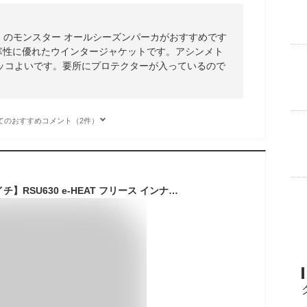
イチ）のモンスター オールシーズンパーカがおすすめです
、防寒性に優れたウインタージャケットです。アシンメト
ッコよいです。要所にプロテクターが入っているので
てのおすすめコメント（2件）
[秋冬モデル]【RSタイチ】RSU630 e-HEAT フリース インナーパーカ バイク ジャケット RS TAICHI e-ヒート ※専用電源別売り