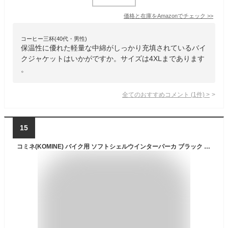
価格と在庫を
Amazon
でチェック
>>
コーヒー三杯(40代・男性)
保温性に優れた軽量な中綿がしっかり充填されているバイ
クジャケットはいかがですか。サイズは4XLまであります
。
全てのおすすめコメント
(
1
件)
>
15
コミネ(KOMINE) バイク用 ソフトシェルウインターパーカ ブラック XL MJ-005 1200 秋冬春向け 防寒 CE規格 ストレッチ素材 防風 プロテクター