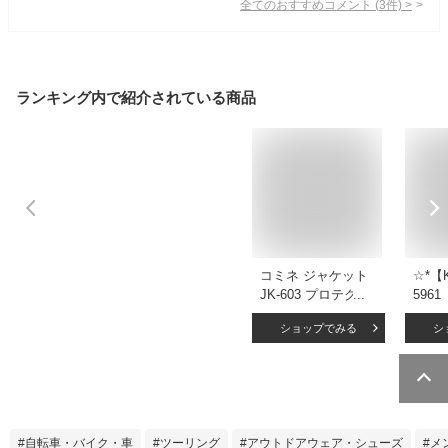
全てのおすすめコメント
(
3
件)
>
ランキング内で紹介されている商品
コミネ ジャケット
☆*【
JK-603 プロテクト
596
ウィンタージャケッ
ウイ
ショップでみる
シ
ト KOMINE 07-603
ト 
バイク 防寒 CE規格
ター
パッド付 秋冬 2024
用 
年新色追加
ツー
ネ 
自転車・バイク・車
ツーリング
アウトドアウェア・シューズ
メ