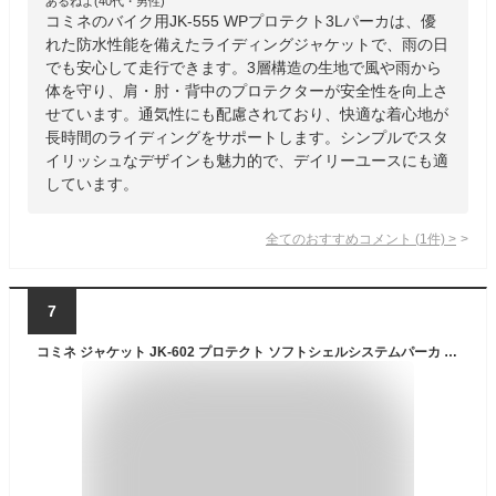
あるねよ(40代・男性)
コミネのバイク用JK-555 WPプロテクト3Lパーカは、優
れた防水性能を備えたライディングジャケットで、雨の日
でも安心して走行できます。3層構造の生地で風や雨から
体を守り、肩・肘・背中のプロテクターが安全性を向上さ
せています。通気性にも配慮されており、快適な着心地が
長時間のライディングをサポートします。シンプルでスタ
イリッシュなデザインも魅力的で、デイリーユースにも適
しています。
全てのおすすめコメント
(
1
件)
>
7
コミネ ジャケット JK-602 プロテクト ソフトシェルシステムパーカ KOMINE 07-602 バイク CE規格パッド付 春秋冬