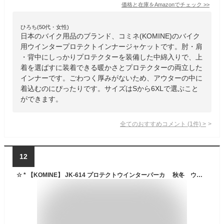
価格と在庫を
Amazon
でチェック
>>
ひろち(50代・女性)
日本のバイク用品のブランド、コミネ(KOMINE)のバイク
用ウインタープロテクトインナージャケットです。肘・肩
・背中にしっかりプロテクターを装備した中綿入りで、上
着を選ばすに装着できる暖かさとプロテクターの両立した
インナーです。ごわつく厚みがないため、アウターの中に
着込むのにぴったりです。サイズはSから6XLで選ぶこと
ができます。
全てのおすすめコメント
(
1
件)
>
12
☆ * 【KOMINE】 JK-614 プロテクトウインターパーカ 秋冬 ウインタージャケット 冬用 防寒 メンズ ツーリング コミネ 【バイク用品】