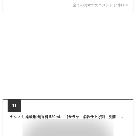
全てのおすすめコメント
(
2
件)
>
11
ヤシノミ 柔軟剤 無香料 520mL 【サラヤ 柔軟仕上げ剤 洗濯 植物由来 柔軟性 吸水性 無添加 防臭機能 静電気防止 やしのみ 椰子の実 やしの実 本体】