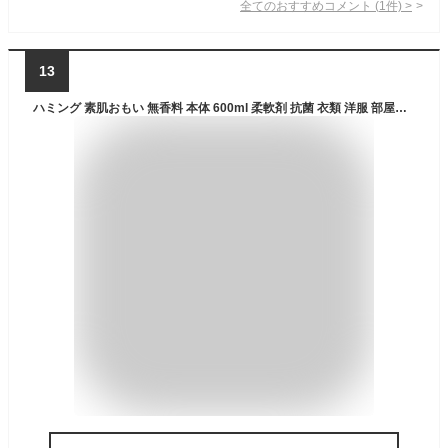
全てのおすすめコメント
(
1
件)
>
13
ハミング 素肌おもい 無香料 本体 600ml 柔軟剤 抗菌 衣類 洋服 部屋干し 洗濯 洗剤 防臭 ニオイ 静電気 ダメージケア 花粉 無添加 赤ちゃん ベビー KAO 花王