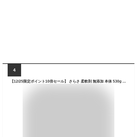
4
【12/25限定ポイント10倍セール】 さらさ 柔軟剤 無添加 本体 530g + 詰め替え 790ml セット + オリジナルおしぼり付 石鹸 オーガニック 子供用 大人用 敏感肌 赤ちゃん ニキビ アトピー 保湿 乾燥肌 低刺激 無香料 プレゼント 国産 シミ 美肌 ナチュラル