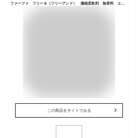
ファーファ フリー＆（フリーアンド） 濃縮柔軟剤 無香料 エコパック 詰替 1500ml【香料 着色料 抗菌剤 シリコン 無添加】【税込3,980円以上送料無料】Free& 香りのない 無臭 つわり ペット 犬 猫【RCP】
この商品をサイトでみる