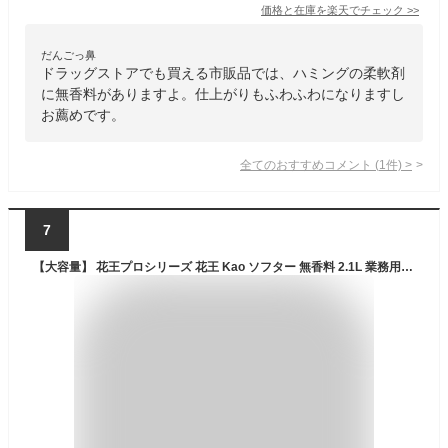
価格と在庫を
楽天
でチェック
>>
だんごっ鼻
ドラッグストアでも買える市販品では、ハミングの柔軟剤
に無香料がありますよ。仕上がりもふわふわになりますし
お薦めです。
全てのおすすめコメント
(
1
件)
>
7
【大容量】 花王プロシリーズ 花王 Kao ソフター 無香料 2.1L 業務用 柔軟剤 濃縮タイプ 抗菌 防臭 天然生まれの柔軟成分配合 花王プロフェッショナル・サービス