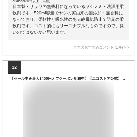
aualone(80代以上・男性)
日本製・サラヤの無香料になっているヤシノミ・洗濯用柔
軟剤です。520ml容量でヤシの実由来の無添加・無香料に
なっており、柔軟性と吸水性のある静電気防止で防臭の柔
軟剤です。コスト的にもリーズナブルなものですので、良
いのではないかと思います。
全てのおすすめコメント
(
1
件)
>
12
【セール中★最大1400円オフクーポン配布中】【エコストア公式】ecostore ファブリックソフナー 無香料 1L / 柔軟剤 液体 ウルトラセンシティブシリーズ 低刺激 植物由来 花粉対策 敏感肌 肌にやさしい 梅雨 部屋干し ベビー 赤ちゃん