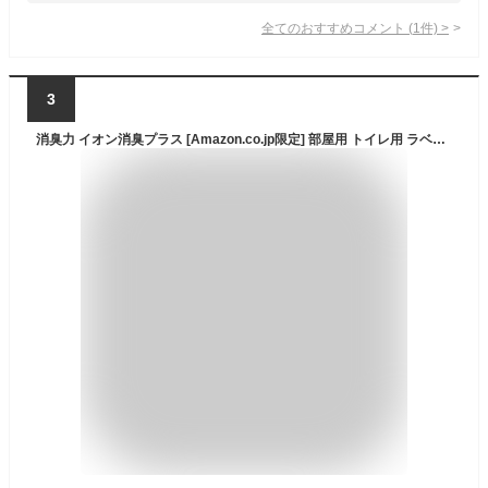
全てのおすすめコメント
(
1
件)
>
3
消臭力 イオン消臭プラス [Amazon.co.jp限定] 部屋用 トイレ用 ラベルレス 無香料 本体 320g×4個 クリアビーズ 玄関 リビング キッチン トイレ 消臭剤 消臭 芳香剤 [きれい生活]