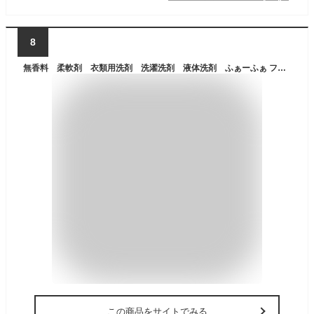
8
無香料 柔軟剤 衣類用洗剤 洗濯洗剤 液体洗剤 ふぁーふぁ ファーファ フリー＆（フリーアンド） 濃縮柔軟剤 無香料 エコパック詰替1500ml NSファーファ・ジャパン FAFジユウナンムコウカエ1500
この商品をサイトでみる