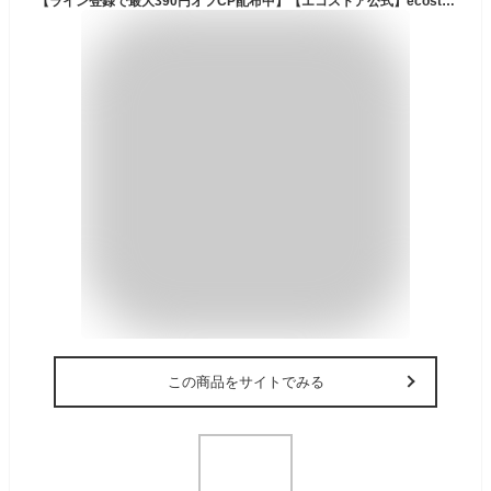
【ライン登録で最大390円オフCP配布中】【エコストア公式】ecostore ハンドウォッシュリフィル 無香料 850mL / ハンドケア 液体せっけん 詰替え 詰め替え用 ウルトラセンシティブ ハンドソープ 保湿 植物由来 天然 低刺激 敏感肌
この商品をサイトでみる