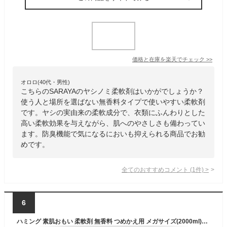
価格と在庫を
楽天
でチェック
>>
オロロ(40代・男性)
こちらのSARAYAのヤシノミ柔軟剤はいかがでしょうか？
使う人と場所を選ばない無香料タイプで使いやすい柔軟剤
です。ヤシの実由来の柔軟成分で、衣類にふんわりとした
高い柔軟効果を与えながら、肌へのやさしさも備わってい
ます。防臭機能で気になるにおいも抑えられる商品でお勧
めです。
全てのおすすめコメント
(
1
件)
>
6
ハミング 素肌おもい 柔軟剤 無香料 つめかえ用 メガサイズ(2000ml)【ハミング】