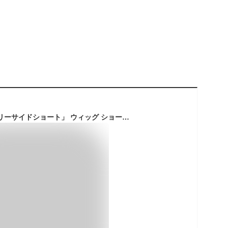
「リニューアル エアリーサイドショート」 ウィッグ ショート 自然 フルウィッグ レディース ボブ ショートボブ 医療用ウィッグ グラデーション ウイッグ 男装 ショートヘア メンズ ハイトーン 大人 バレない 黒髪 金髪 かつら お洒落 普段使い ハロウィン 女性 コスプレ FKR