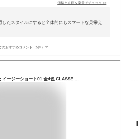
価格と在庫を
楽天
でチェック
>>
隠したスタイルにすると全体的にもスマートな見栄え
てのおすすめコメント（5件）
【送料無料】クラッセ イージーショート01 全4色 CLASSE 人工頭皮 レディース メンズ ユニセックス 男性 男装 ブラック 黒髪 金髪 シルバー 銀髪 グレー 灰 ショート コスプレ V系 ストレート カール