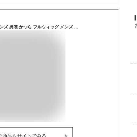
男女兼用 ウィッグ メンズ 男装 かつら フルウィッグ メンズ ショート 男装 フルウィッグ 自然 オールウィッグ 男女兼用 かっこいい 快適な着心地 グラデーション ボブ メンズ かつら 女性 抗がん剤 小顔 送料無料
の商品をサイトでみる