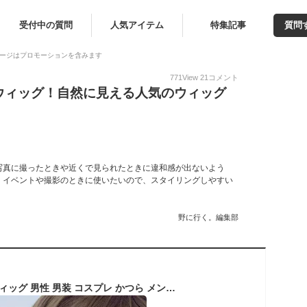
受付中の質問
人気アイテム
特集記事
質問
ージはプロモーションを含みます
771
View
21
コメント
ウィッグ！自然に見える人気のウィッグ
写真に撮ったときや近くで見られたときに違和感が出ないよう
。イベントや撮影のときに使いたいので、スタイリングしやすい
野に行く。編集部
【楽天1位★獲得】ウィッグ 男性 男装 コスプレ かつら メンズ ショート 自然 リアル カツラ フルウィッグ ミディショート レディース 鬘 黒 茶 ブラック ブラウン アッシュグレー ホワイト ウィッグネット付き【全国送料無料】