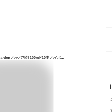
殺虫殺菌剤 BrilliantGarden ハッパ乳剤 100ml×10本 ハイポネックス 殺虫剤 農薬 殺虫剤 バラ 殺虫剤 ハダニ 殺虫剤 殺菌剤 農薬 殺菌剤 バラ 殺菌剤