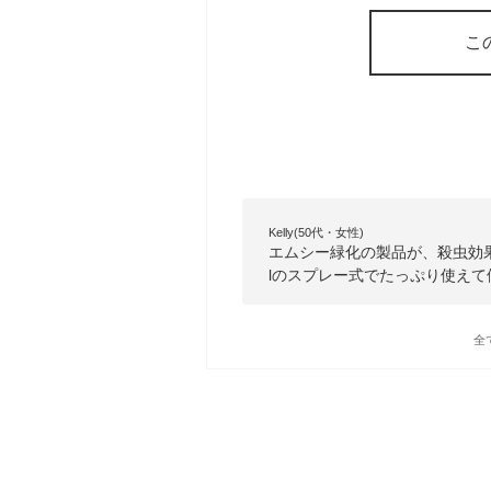
こ
Kelly(50代・女性)
エムシー緑化の製品が、殺虫効果
lのスプレー式でたっぷり使えて
全