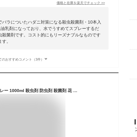
価格と在庫を
楽天
でチェック
>>
でバラについたハダニ対策になる殺虫殺菌剤・10本入
なたね油乳剤になっており、水でうすめてスプレーするだ
虫殺菌剤です。コスト的にもリーズナブルなものです
ます。
てのおすすめコメント（3件）
ベニカXネクストスプレー 1000ml 殺虫剤 防虫剤 殺菌剤 花 庭木 野菜 ばら きく きゅうり はくさいトマト など アブラムシ ハダニ アオムシ など 病気の予防 住友化学園芸