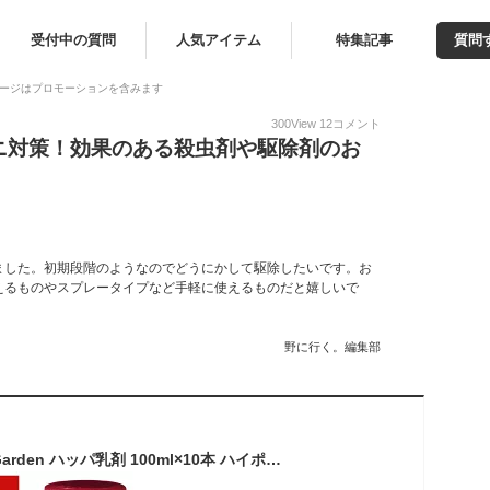
受付中の質問
人気アイテム
特集記事
質問
ージはプロモーションを含みます
300
View
12
コメント
ニ対策！効果のある殺虫剤や駆除剤のお
ました。初期段階のようなのでどうにかして駆除したいです。お
えるものやスプレータイプなど手軽に使えるものだと嬉しいで
野に行く。編集部
殺虫殺菌剤 BrilliantGarden ハッパ乳剤 100ml×10本 ハイポネックス 殺虫剤 農薬 殺虫剤 バラ 殺虫剤 ハダニ 殺虫剤 殺菌剤 農薬 殺菌剤 バラ 殺菌剤