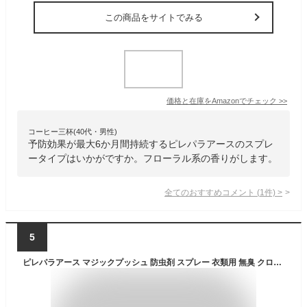
この商品をサイトでみる
価格と在庫を
Amazon
でチェック
>>
コーヒー三杯(40代・男性)
予防効果が最大6か月間持続するピレパラアースのスプレ
ータイプはいかがですか。フローラル系の香りがします。
全てのおすすめコメント
(
1
件)
>
5
ピレパラアース マジックプッシュ 防虫剤 スプレー 衣類用 無臭 クローゼット(13.6ml*2個セット)【ピレパラアース】[防虫 ダニよけ 消臭 衣替え クローゼット 衣類 洋服]