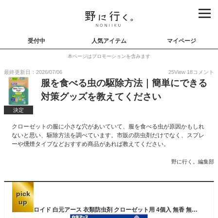
受付中
人気アイテム
マイページ
本ページはプロモーションを含みます
最終更新日：2026/07/06
25
View
18
コメント
服を食べる虫の駆除方法｜簡単にできる
対策グッズを教えてください
決定
クローゼットの服に小さな穴があいていて、服を食べる虫が原因かもしれ
ないと思い、駆除方法を調べています。市販の防虫剤だけでなく、スプレ
ーや燻煙タイプなどおすすめ商品があれば教えてください。
野に行く。編集部
pick
up
ミセスロイド 白元アース 衣類防虫剤 クローゼット用 4個入 無香 無臭 1年間有効 カバー内のダニよけ効果付き 虫除け 防カビ 消臭 黄ばみ防止