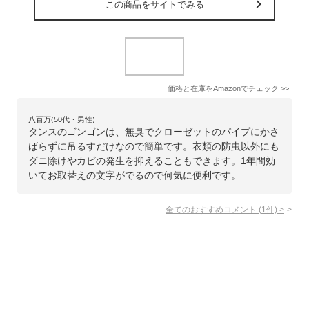
この商品をサイトでみる
価格と在庫を
Amazon
でチェック
>>
八百万(50代・男性)
タンスのゴンゴンは、無臭でクローゼットのパイプにかさ
ばらずに吊るすだけなので簡単です。衣類の防虫以外にも
ダニ除けやカビの発生を抑えることもできます。1年間効
いてお取替えの文字がでるので何気に便利です。
全てのおすすめコメント
(
1
件)
>