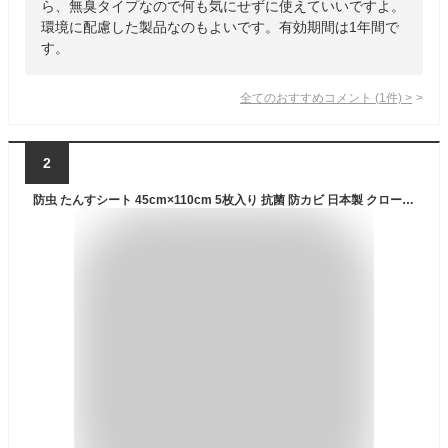
ら、無臭タイプなので何も気にせずに使えていいですよ。
環境に配慮した製品なのもよいです。有効期間は1年間で
す。
全てのおすすめコメント
(
1
件)
>
2
防虫 たんすシート 45cm×110cm 5枚入り 抗菌 防カビ 日本製 クローゼット 防虫シート タンス 衣装ケース シート たんす 収納シート 引き出しシート おしゃれ シンプル 保護シート カット 保護マット a-life エーライフ メール便 送料無料