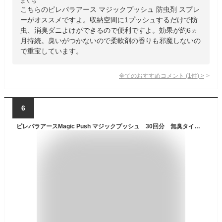
まくち
こちらのピレパラアース マジックプッシュ 防虫剤 スプレ
ーがオススメですよ。収納空間に1プッシュするだけで防
虫、消臭ダニよけができるので便利ですよ。効果が約6ヵ
月持続。臭いがつかないので柔軟剤の香りも邪魔しないの
で重宝しています。
全てのおすすめコメント
(
1
件)
>
6
ピレパラアースMagic Push マジックプッシュ 30回分 無臭タイプ 12ml【防虫剤 スプレー 衣類 洋服】【ピレパラアース】【アース製薬】無臭