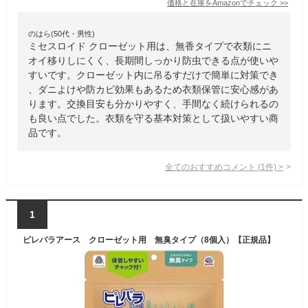
価格と在庫を
Amazon
でチェック
>>
のはら(50代・男性)
ミセスロイド クローゼット用は、無香タイプで衣類にニ
オイ移りしにくく、長期間しっかり防虫できる点が使いや
すいです。クローゼット内に吊るすだけで簡単に対策でき
、ダニよけや防カビ効果もあるため衣類保管に安心感があ
ります。交換目安も分かりやすく、手間なく続けられるの
も良い点でした。衣類を守る基本対策として扱いやすい商
品です。
全てのおすすめコメント
(
1
件)
>
1
ピレパラアース クローゼット用 無臭タイプ（8個入）【正規品】