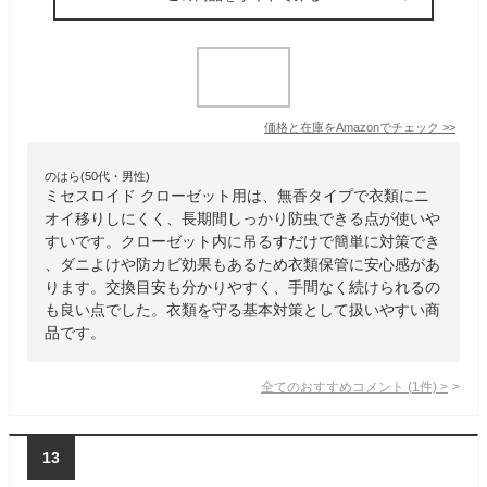
価格と在庫を
Amazon
でチェック
>>
のはら(50代・男性)
ミセスロイド クローゼット用は、無香タイプで衣類にニ
オイ移りしにくく、長期間しっかり防虫できる点が使いや
すいです。クローゼット内に吊るすだけで簡単に対策でき
、ダニよけや防カビ効果もあるため衣類保管に安心感があ
ります。交換目安も分かりやすく、手間なく続けられるの
も良い点でした。衣類を守る基本対策として扱いやすい商
品です。
全てのおすすめコメント
(
1
件)
>
13