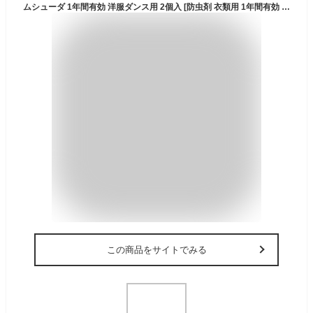
ムシューダ 1年間有効 洋服ダンス用 2個入 [防虫剤 衣類用 1年間有効 ニオイがつかない 防カビ 虫食い予防 虫よけ エステー]
この商品をサイトでみる