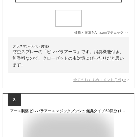
価格と在庫を
Amazon
でチェック
>>
グラスマン(60代・男性)
防虫スプレーの「ピレパラアース」です。消臭機能付き、
無香料なので、クローゼットの虫対策にぴったりだと思い
ます。
全てのおすすめコメント
(
1
件)
>
8
アース製薬 ピレパラアース マジックプッシュ 無臭タイプ 60回分 (13.6mL) 防虫剤 衣類 洋服 スプレー ダニよけ クローゼット 衣替え