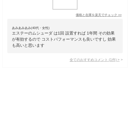
価格と在庫を
楽天
でチェック
>>
あみあみあみ(40代・女性)
エステーのムシューダ は1回 設置すれば 1年間 その効果
が有効するので コストパフォーマンスも良いですし 効果
も高いと思います
全てのおすすめコメント
(
1
件)
>