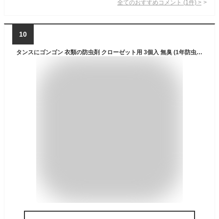
全てのおすすめコメント
(
1
件)
>
10
タンスにゴンゴン 衣類の防虫剤 クローゼット用 3個入 無臭 (1年防虫・防カビ・ダニよけ)