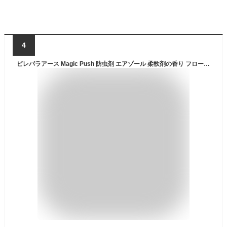
4
ピレパラアース Magic Push 防虫剤 エアゾール 柔軟剤の香り フローラルソープ [13.6ml] ピレパラ 衣類 クローゼット 収納 ダニ対策 (アース製薬)