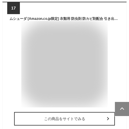
17
ムシューダ [Amazon.co.jp限定] 衣類用 防虫剤 防カビ剤配合 引き出し 衣装ケース用 32個入 無香タイプ エコパッケージ 1年間有効 衣類 防虫 [きれい生活]
この商品をサイトでみる