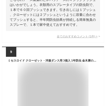
はいかがでしょう。衣類用のスプレータイプの防虫剤で、
１本で６０回プッシュできます。引き出しには１プッシュ
、クローゼットには２プッシュというように容量に合わせ
てプッシュすると、半年間防虫効果が持続しる簡単無臭の
スプレーで、１本で家中使えておすすめです。
全てのおすすめコメント
(
1
件)
>
9
ミセスロイド クローゼット・洋服ダンス用 3個入 1年防虫 金木犀の香り 白元アース MロイドCLヨウタン3コ1ネンキンモク