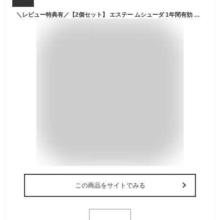
＼レビュー特典有／【2個セット】 エステー ムシューダ 1年間有効 防虫剤 ウォークインクローゼット専用 [単品内容量/3個] | ムシューダ 防虫剤 ウォークインクローゼット 衣類用 無香タイプ 日本製 エステー 収納 大空間 除湿剤 サイン付き 家庭用品
この商品をサイトでみる