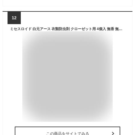
12
ミセスロイド 白元アース 衣類防虫剤 クローゼット用 4個入 無香 無臭 1年間有効 カバー内のダニよけ効果付き 虫除け 防カビ 消臭 黄ばみ防止
この商品をサイトでみる