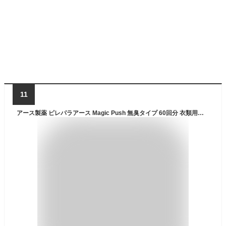
11
アース製薬 ピレパラアース Magic Push 無臭タイプ 60回分 衣類用防虫剤 クローゼット 衣装ケース 消臭 ダニよけ