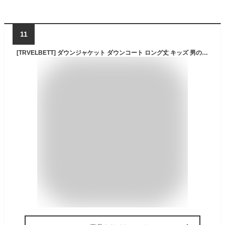
11
[TRVELBETT] ダウンジャケット ダウンコート ロング丈 キッズ 男の子 フード付き 中綿コート アウター 韓国こども 冬 防風 暖かい 原宿風 アウター ジュニア 格好いい 120 130 140 150 160 170 (ワインレッド,120)