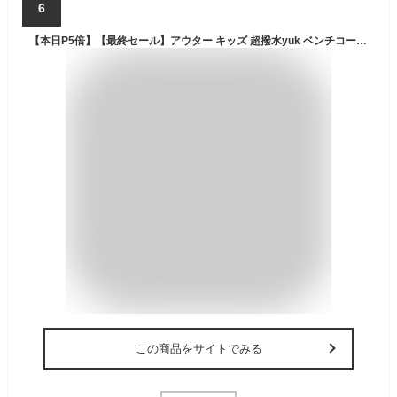
6
【本日P5倍】【最終セール】アウター キッズ 超撥水yuk ベンチコート ハーフコート ジュニア 大雪 男の子 女の子 120cm 130cm 140cm 150cm 160cm 北海道 YUK ユック 新作 オリジナル 秋 冬 アウター 超撥水加工 耐水圧10000mm カ
この商品をサイトでみる