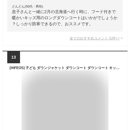
どんどん(50代・男性)
息子さんと一緒に2月の北海道へ行く時に、フード付きで
暖かいキッズ用のロングダウンコートはいかがでしょうか
？しっかり防寒できるので、おススメです。
全てのおすすめコメント
(
1
件)
>
13
[HIFEOS] 子ども ダウンジャケット ダウンコート ダウンコート キッズ 防寒 フード付き アウター 男の子 冬 ボーイズ ボーイズ 無地 可愛い 長袖 上着 秋冬 軽量 150cm 厚手 防寒 ブラック 保温 男女兼用 通園 通学 新年 雪の日 普段着