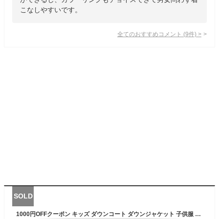
こなしやすいです。
全てのおすすめコメント
(
9
件)
>
SOLD
1000円OFFクーポン キッズ ダウンコート ダウンジャケット 子供服 コート 男の子服 男女兼用 冬用 子供 軽い ジャケット 女の子 ボーイズ ガールズ 防寒 秋冬アウター フード おしゃれ 保温 防風 通園 お出かけ カジュアル Yj6x