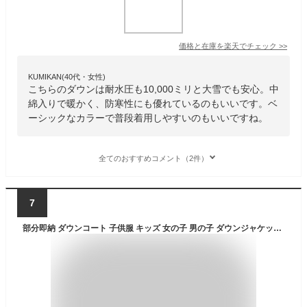
価格と在庫を
楽天
でチェック
>>
KUMIKAN(40代・女性)
こちらのダウンは耐水圧も10,000ミリと大雪でも安心。中
綿入りで暖かく、防寒性にも優れているのもいいです。ベ
ーシックなカラーで普段着用しやすいのもいいですね。
全てのおすすめコメント（2件）
7
部分即納 ダウンコート 子供服 キッズ 女の子 男の子 ダウンジャケット アウター ラクーンファー付き フード 通学 キッズ服 防寒 秋冬 ジュニア アウター 通園 アウトドア キッズジャケット 3色 80cm 90cm 100cm 110cm 120cm 130cm 140cm 150cm 160cm お出かけ 送料無料