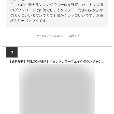
こちらの、楽天ランキングでも一位を獲得した、キッズ用
のダウンコートは如何でしょうか？フード付きのふかふか
のカッコいいダウンでとても温かくカッコいいです。お値
段もリーズナブルです。
全てのおすすめコメント（2件）
3
【送料無料】POLOCHAMPS スタンドカラーフェイクダウンジャケット キッズ 子供服 男の子 女の子 中綿アウター マウンテンジャケット 中綿ジャケット ジャンパー 防寒 暖かい 冬物 冬服 無地 ポロチャンプス ジュニア 110cm 120cm 130cm 140cm 150cm 160cm「PL44-20」