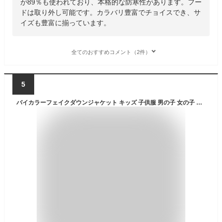
が89％も使われており、本格的な防寒性があります。フー
ドは取り外し可能です。カラバリ豊富でチョイスでき、サ
イズも豊富に揃っています。
全てのおすすめコメント（2件）
5
バイカラーフェイクダウンジャケット キッズ 子供服 男の子 女の子 中綿アウター 防寒 暖かい ジャンパー マウンテンジャケット 冬物 冬服 無地 切替 ジュニア 韓国子供服 110cm 120cm 130cm 140cm 150cm 160cm「944-103」