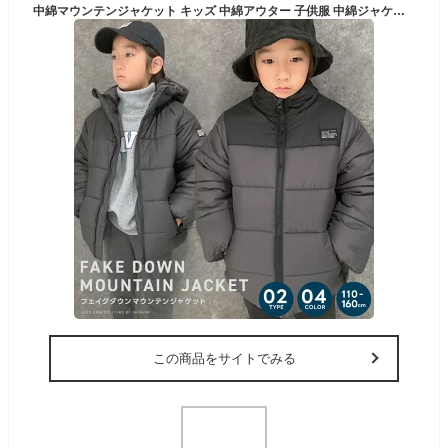
中綿マウンテンジャケット キッズ 中綿アウター 子供服 中綿ジャケット 子供服 男の子 女の子 防寒 暖かい フードあり フードなし フェイクダウンジャケット ジャンパー 無地 切替 冬物 冬服 ジュニア 韓国子供服 110cm 120cm 130cm 140cm 150cm 160cm「943-100.101」
この商品をサイトでみる