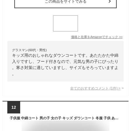
この商品をサイトでみる
価格と在庫を
Amazon
でチェック
>>
グラスマン(60代・男性)
キッズ用のおしゃれなダウンコートです。あたたかた中綿
入りですし、フード付きなので、元気な男の子にぴったり
。寒さ対策に適していますし、サイズもそろっていますよ
。
全てのおすすめコメント
(
1
件)
>
12
子供服 中綿コート 男の子 女の子 キッズ ダウンコート 冬服 子供 あったか ジャケット ダウンジャケット 防寒 コート 暖かい 中綿ジャケット 冬 120 130 140 150 160 アウター ロング フード取り外し可 かっこいい おしゃれ お洒落 小学生 防風 通学 厚手 綿