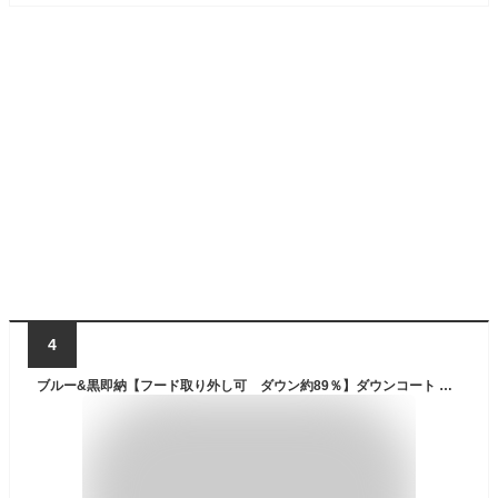
4
ブルー&黒即納【フード取り外し可 ダウン約89％】ダウンコート 子供服 キッズ 冬用 防寒アウター 男の子 カッコイイ ダウンコート 冬用 ダウンジャケット 防寒/秋冬/通園/通学 ジュニア ダウンコート 130CM 140CM 150CM 160CM 170CM 選べる5色 フード取り外し可 汚れにくい