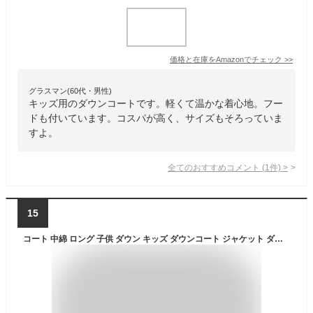
価格と在庫を
Amazon
でチェック
>>
グラスマン(60代・男性)
キッズ用のダウンコートです。軽くて温かな着心地。フー
ドも付いています。コスパが高く、サイズもそろっていま
すよ。
全てのおすすめコメント
(
1
件)
>
15
コート 中綿 ロング 子供 ダウン キッズ ダウンコート ジャケット ダウンジャケット 女の子 男の子 アウター コート フード付き 子供服 オーバー ジャケット 厚手 ロング丈 防寒 冬 100cm 110cm 120cm 130cm 140cm 150cm 送料無料