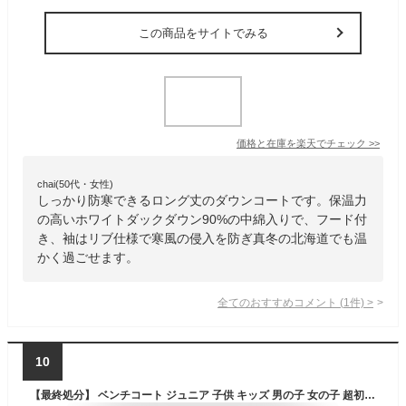
この商品をサイトでみる
価格と在庫を
楽天
でチェック
>>
chai(50代・女性)
しっかり防寒できるロング丈のダウンコートです。保温力
の高いホワイトダックダウン90%の中綿入りで、フード付
き、袖はリブ仕様で寒風の侵入を防ぎ真冬の北海道でも温
かく過ごせます。
全てのおすすめコメント
(
1
件)
>
10
【最終処分】 ベンチコート ジュニア 子供 キッズ 男の子 女の子 超初水加工 中綿 裏ボア ロング コート ジャンパー アウター サッカー バスケ 130cm 140cm 150cm 160cm