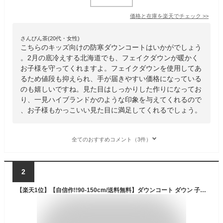
価格と在庫を
楽天
でチェック
>>
さんぴん茶(20代・女性)
こちらのキッズ向けの防寒ダウンコートはいかがでしょう
。2月の底冷えする北海道でも、フェイクダウンが暖かく
お子様を守ってくれますよ。フェイクダウンを使用してあ
るため値段も抑えられ、手が届きやすい価格になっている
のも嬉しいですね。見た目はしっかりした作りになってお
り、一見ハイブランドかのような印象を与えてくれるので
、お子様もかっこいい見た目に満足してくれるでしょう。
全てのおすすめコメント（3件）
2
【楽天1位】【自信作!!90-150cm/送料無料】ダウンコート ダウン 子供 ダウンジャケット キッズ ダウンコート キッズダウンコート 男の子 女の子 アウター ジャンパー 中綿 コート 防寒 防風 撥水 ジッパー フード付き ジュニア おしゃれ ダウン90％ 120 130 140 150