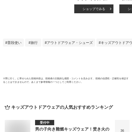
アウター 子供服 中
無料
ショップでみる
シ
綿ジャケット 子供
ダウン
服 男の子 女の子 防
ジャ
寒 暖かい フードあ
ダウ
り フードなし フェ
ズダ
イクダウンジャケッ
の子 
ト ジャンパー 無地
ー ジ
普段使い
旅行
アウトドアウェア・シューズ
キッズアウトドア
切替 冬物 冬服 ジュ
コート
ニア 韓国子供服
水 ジ
110cm 120cm
付き 
130cm 140cm
ゃれ 
150cm
120 1
160cm「943-
100.101」
※
野に行く。
に寄せられた投稿内容は、投稿者の主観的な感想・コメントを含みます。 投稿の信憑性・正確性を保証す
ることはできませんので、あくまで参考情報の一つとしてご利用ください。
キッズアウトドアウェア
の人気おすすめランキング
受付中
男の子向き難燃キッズウェア！焚き火の
36