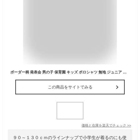
ボーダー柄 発表会 男の子 保育園 キッズ ポロシャツ 無地 ジュニア 長袖 綿 コットン 子供服 poloシャツ 幼稚園 小学生 ポロシャツ 通学 トップス 入園式 カジュアル フォーマル 中学生 冠婚葬祭 90 100 110 120 130
この商品をサイトでみる
価格と在庫を
楽天
でチェック
>>
９０～１３０ｃｍのラインナップで小学生が着るのにも使