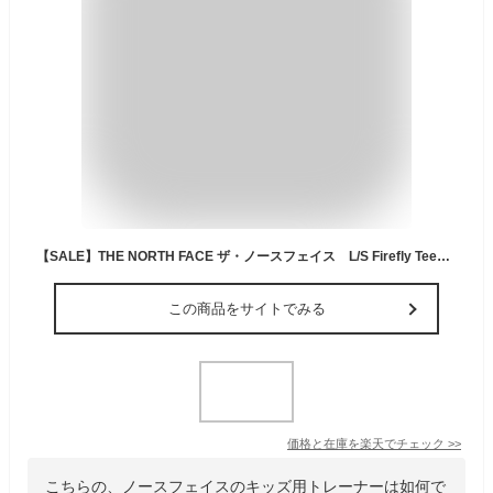
【SALE】THE NORTH FACE ザ・ノースフェイス L/S Firefly Tee ロングスリーブファイヤーフライティー（キッズ）NTJ32348【ロンT アウトドア キャンプ タウンユース 林間学校 野外学習 難燃 長袖】◆5
この商品をサイトでみる
価格と在庫を
楽天
でチェック
>>
こちらの、ノースフェイスのキッズ用トレーナーは如何で