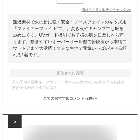
価格と在庫を
楽天
でチェック
>>
難燃素材で火の粉に強く安全！ノースフェイスのキッズ用
「ファイアーフライ ビブ」。焚き火やキャンプでも服を
炒めにくく、UVガード機能でお子様の肌を日差しから守
ります。動きやすいオーバーオール型で普段着から本格ア
ウトドアまで大活躍！丈夫な生地で元気いっぱい遊べる頼
れる1着です。
回答された質問
男の子向き難燃キッズウェア！焚き火の火の粉から身を守る特殊素
材の子供服のおすすめは？
全てのおすすめコメント
(
2
件)
>
5