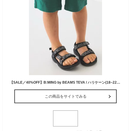
【SALE／40%OFF】B:MING by BEAMS TEVA / ハリケーン(18~22cm) ビームス アウトレット シューズ・靴 サンダル ブラック【送料無料】
この商品をサイトでみる