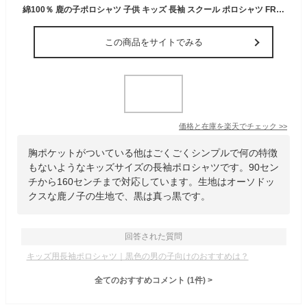
綿100％ 鹿の子ポロシャツ 子供 キッズ 長袖 スクール ポロシャツ FRAT CHAPS 90-160cm 入園 入学 通園 通学【送料無料】
この商品をサイトでみる
価格と在庫を
楽天
でチェック
>>
胸ポケットがついている他はごくごくシンプルで何の特徴
もないようなキッズサイズの長袖ポロシャツです。90セン
チから160センチまで対応しています。生地はオーソドッ
クスな鹿ノ子の生地で、黒は真っ黒です。
回答された質問
キッズ用長袖ポロシャツ｜黒色の男の子向けのおすすめは？
全てのおすすめコメント
(
1
件)
>