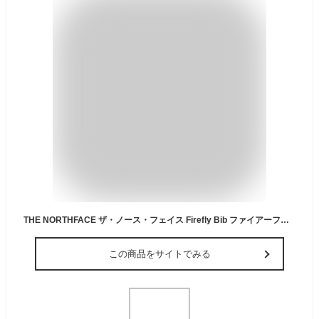
THE NORTHFACE ザ・ノース・フェイス Firefly Bib ファイアーフライ ビブ KIDS キッズ 子供 140 150 難燃素材 オーバーオール キャップ NBJ82329 子供服 つなぎ UVガード
この商品をサイトでみる