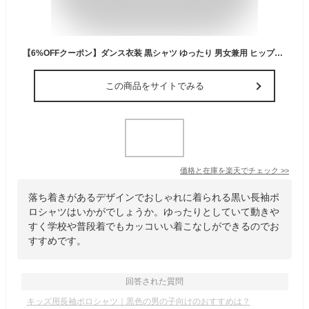
【6%OFFクーポン】ダンス衣装 黒シャツ ゆったり 男女兼用 ヒップホップ ダンスウェア トップス カジュアルシャツ 長袖 無地 女の子 男の子 舞台 団体服 キッズ ダンス hiphop K-pop 普段着 通学着 運動着 ジュニア服 シャツ ブラック ステージ衣装 jazz 110 -180
この商品をサイトでみる
価格と在庫を
楽天
でチェック
>>
落ち着きがあるデザインでおしゃれに着られる黒い長袖ポ
ロシャツはいかがでしょうか。ゆったりとしていて動きや
すく学校や普段着でもカッコいい着こなしができるのでお
すすめです。
回答された質問
キッズ用長袖ポロシャツ｜黒色の男の子向けのおすすめは？