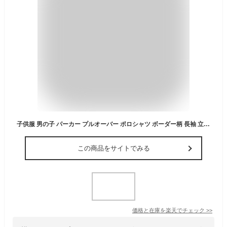
子供服 男の子 パーカー プルオーバー ポロシャツ ボーダー柄 長袖 立ち襟 トップス 春秋 冬 韓国子ども服 ベビーシャツ おしゃれ キッズ ファッション カジュアル 普段着 着心地快適 大人ぽい 白 黒 90 100 110 120 130 140cm
この商品をサイトでみる
価格と在庫を
楽天
でチェック
>>