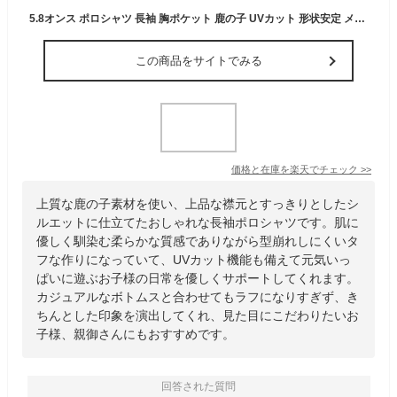
5.8オンス ポロシャツ 長袖 胸ポケット 鹿の子 UVカット 形状安定 メンズ レディース 無地 大きい 大きいサイズ 仕事 ビジネス イベント スタッフ 介護 作業 制服 ユニフォーム シンプル 選挙 キッズ 女の子 スポーツ おしゃれ トップス ユニセックス カジュアル
この商品をサイトでみる
価格と在庫を
楽天
でチェック
>>
上質な鹿の子素材を使い、上品な襟元とすっきりとしたシ
ルエットに仕立てたおしゃれな長袖ポロシャツです。肌に
優しく馴染む柔らかな質感でありながら型崩れしにくいタ
フな作りになっていて、UVカット機能も備えて元気いっ
ぱいに遊ぶお子様の日常を優しくサポートしてくれます。
カジュアルなボトムスと合わせてもラフになりすぎず、き
ちんとした印象を演出してくれ、見た目にこだわりたいお
子様、親御さんにもおすすめです。
回答された質問