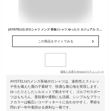
[AYISTELU] ポロシャツ メンズ 長袖 tシャツ ゆったり カジュアル スポーツ 鹿の子 速乾 ストレッチ ロングt おしゃれ ゴルフウエア 男 インナー 服 春夏秋冬 (JP, アルファベット, 2XL, ブラック)
この商品をサイトでみる
価格と在庫を
Amazon
でチェック
>>
AYISTELUのメンズ長袖ポロシャツは、速乾性とストレッ
チ性を備えた鹿の子素材で、快適な着心地を実現します。
ゆったりとしたシルエットで動きやすく、ゴルフやスポー
ツはもちろん、普段着や通勤にも活躍。シンプルなブラッ
クカラーは幅広いコーディネートに合わせやすく、季節を
問わず一年中着回せる便利な一着です。