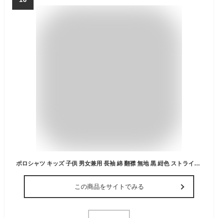
ポロシャツ キッズ 子供 男女兼用 長袖 綿 翻襟 無地 黒 紺色 ストライプ トップス スクール 110cm 120cm 130cm 140cm 150cm 160cm 170cm 180cm
この商品をサイトでみる