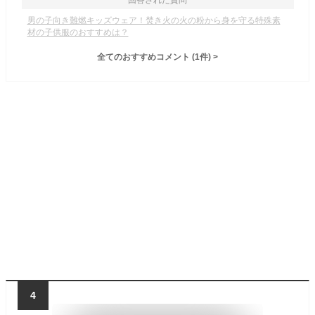
回答された質問
男の子向き難燃キッズウェア！焚き火の火の粉から身を守る特殊素
材の子供服のおすすめは？
全てのおすすめコメント
(
1
件)
>
4