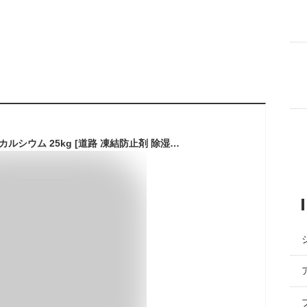
ケイエス 融雪剤 塩化カルシウム 25kg [道路 凍結防止剤 除湿剤 防塵剤 塩カル]