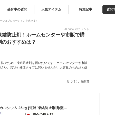
受付中の質問
人気アイテム
特集記事
質問
ージはプロモーションを含みます
285
View
23
コメント
凍結防止剤！ホームセンターや市販で購
剤のおすすめは？
を防ぐために凍結防止剤を買いたいです。ホームセンターや市販
ださい。粒状や液体タイプは問いませんが、大容量のものだと嬉
野に行く。編集部
トクヤマ 融雪剤 塩化カルシウム 25kg [道路 凍結防止剤 除湿剤 防塵剤 塩カル]