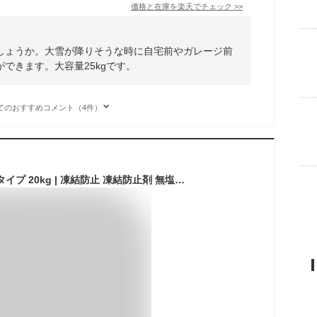
価格と在庫を
楽天
でチェック
>>
しょうか。大雪が降りそうな時に自宅前やガレージ前
できます。大容量25kgです。
てのおすすめコメント（4件）
アイスメルター 無塩タイプ 20kg | 凍結防止 凍結防止剤 無塩 凍結対策 凍結 アイスバーン対策 融氷 スリップ防止 スリップ対策 転倒防止対策 転倒防止 アイスバーン 凍結予防 冬 冬用 積雪 融雪剤 20キロ 融氷剤 融雪 玄関 雪対策 グッズ