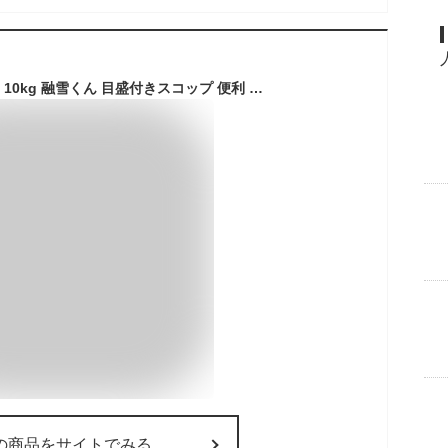
【お得な融雪セット】10kg 融雪くん 目盛付きスコップ 便利 日本製 雪対策 融雪剤 融雪剤散布M 目盛付き 250g 凍結防止剤 凍結防止 スリップ防止 アスファルト 駐車場 融雪君 雪 アイスバーン 車庫 カーポート 階段 玄関先 道路 雪国 コンパル 対策 防災 除雪 スコップ
の商品をサイトでみる