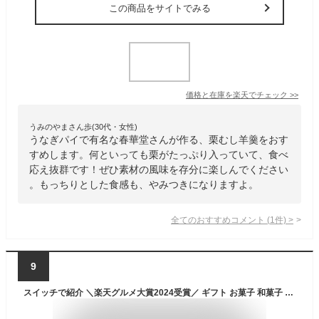
この商品をサイトでみる
価格と在庫を
楽天
でチェック
>>
うみのやまさん歩(30代・女性)
うなぎパイで有名な春華堂さんが作る、栗むし羊羹をおす
すめします。何といっても栗がたっぷり入っていて、食べ
応え抜群です！ぜひ素材の風味を存分に楽しんでください
。もっちりとした食感も、やみつきになりますよ。
全てのおすすめコメント
(
1
件)
>
9
スイッチで紹介 ＼楽天グルメ大賞2024受賞／ ギフト お菓子 和菓子 スイーツ 個包装 スイーツグランプリ1位 岐阜中津川 栗きんとん 3個 栗きんとん入り 干し柿 栗柿 3個入り 市田柿 誕生日 プレゼント 贈り物 食べ物 結婚内祝い 栗 栗100％