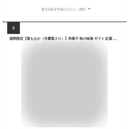
全てのおすすめコメント（3件）
3
期間限定【栗もなか（甘露栗入り）】和菓子 秋の味覚 ギフト 紅葉 栗きんとん くり餡 甘露煮栗 パーティー お茶会 お茶菓子 差し入れ お土産 手土産 引菓子 お取り寄せ イベント ご挨拶 和スイーツ 贈り物 プレゼント 老舗和菓子屋