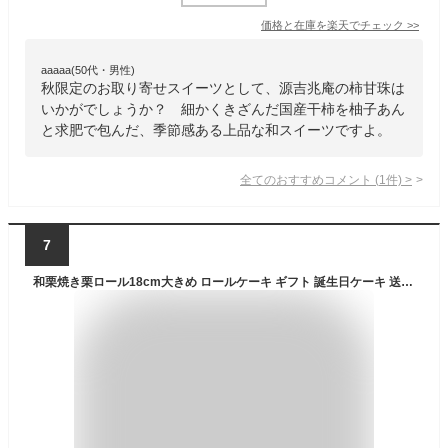
価格と在庫を
楽天
でチェック
>>
aaaaa(50代・男性)
秋限定のお取り寄せスイーツとして、源吉兆庵の柿甘珠は
いかがでしょうか？ 細かくきざんだ国産干柿を柚子あん
と求肥で包んだ、季節感ある上品な和スイーツですよ。
全てのおすすめコメント
(
1
件)
>
7
和栗焼き栗ロール18cm大きめ ロールケーキ ギフト 誕生日ケーキ 送料無料 敬老の日 お歳暮 ギフト 職場 スイーツ お取り寄せ 送料無料 送料込み 栗 スイーツ 母の日ギフト 父の日ギフト 和栗 栗ロール 取り寄せスイーツ 栗スイーツ 和栗 マロン スイーツ 栗 スイーツ ギフト