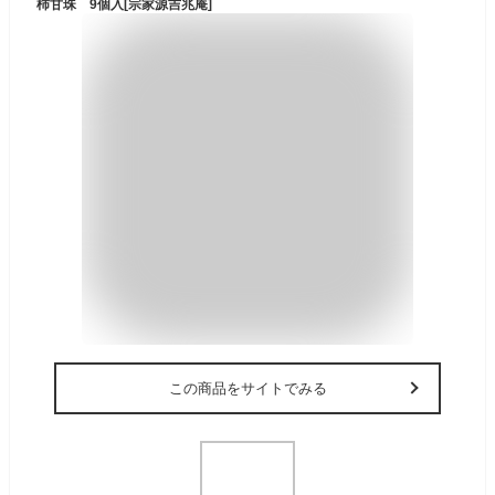
柿甘珠 9個入[宗家源吉兆庵]
この商品をサイトでみる