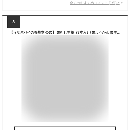
全てのおすすめコメント
(
1
件)
>
8
【うなぎパイの春華堂 公式】 栗むし羊羹（3本入）/ 栗ようかん 栗羊羹 羊羹 栗蒸し羊羹 限定 栗 2025年秋 くり ようかん お取り寄せ ギフト 手みやげ 和菓子 スイーツ 常温便