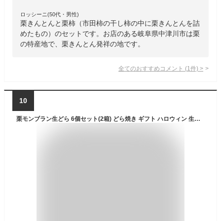
ロッシーニ(50代・男性)
栗きんとんと栗柿（市田柿の干し柿の中に栗きんとんを詰
めたもの）のセットです。お店のある岐阜県中津川市は栗
の特産地で、栗きんとん発祥の地です。
全てのおすすめコメント
(
1
件)
>
10
栗モンブラン生どら 6個セット(2箱) どら焼き ギフト ハロウィン 生どら焼き どら焼 モンブラン 和スイーツ 和菓子 高級 お取り寄せ 詰合せ お菓子 プレゼント 贈り物 お祝い 喜ばれる お返し 食べ比べ 冷凍 冬 秋 お歳暮