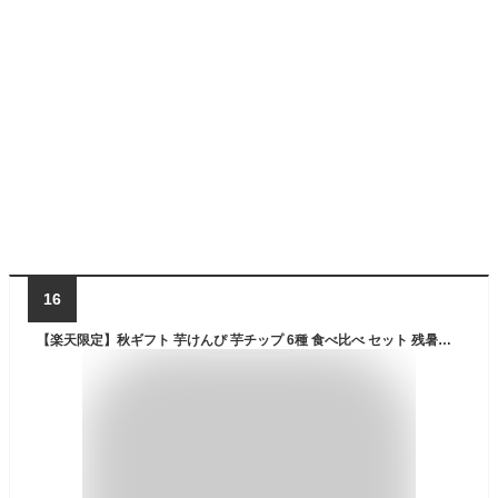
16
【楽天限定】秋ギフト 芋けんぴ 芋チップ 6種 食べ比べ セット 残暑御見舞 ギフト お芋スイーツ ギフト プチギフト 和スイーツ プレゼント 茨城県産 紅はるか 天日干し お取り寄せ お祝い 6種セット 詰合せ 内祝い