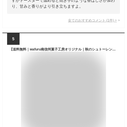
すがトースターで温めると焼き芋のような香ばしさが加わ
り、甘みと香りがより引き立ちますよ。
全てのおすすめコメント
(
1
件)
>
5
【送料無料｜wafuru南信州菓子工房オリジナル｜秋のシュトーレン】シュトレン お取り寄せ 手土産 贈り物 ギフト プレゼント 洋菓子 焼き菓子 発酵菓子 郷土菓子 ドイツ 国産 南信州菓子工房 半生ドライフルーツ くるみ 安納芋グラッセ 栗 ヘーゼルナッツ スイーツ