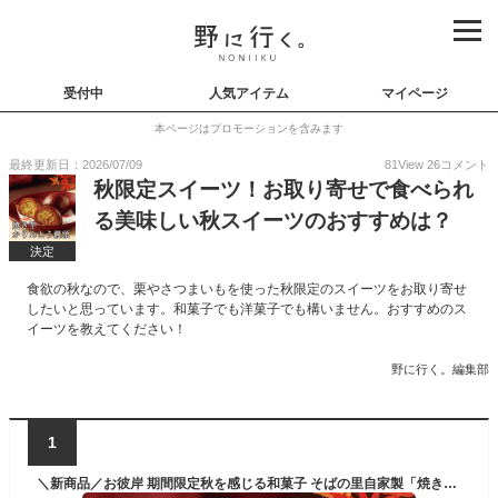
受付中
人気アイテム
マイページ
本ページはプロモーションを含みます
最終更新日：2026/07/09
81
View
26
コメント
秋限定スイーツ！お取り寄せで食べられ
る美味しい秋スイーツのおすすめは？
決定
食欲の秋なので、栗やさつまいもを使った秋限定のスイーツをお取り寄せ
したいと思っています。和菓子でも洋菓子でも構いません。おすすめのス
イーツを教えてください！
野に行く。編集部
1
＼新商品／お彼岸 期間限定秋を感じる和菓子 そばの里自家製「焼き芋かりんとう饅頭6個」和 福のあん スイーツ 和スイーツ 秋 和菓子 ご挨拶 お祝い お返し 贈り物 冷凍便 越前そばの里 武生製麺