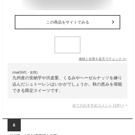
この商品をサイトでみる
価格と在庫を
楽天
でチェック
>>
chai(50代・女性)
九州産の安納芋や渋皮栗、くるみやヘーゼルナッツを練り
込んだシュトーレンはいかがでしょうか。秋の恵みを堪能
できる限定スイーツです。
全てのおすすめコメント
(
1
件)
>
6