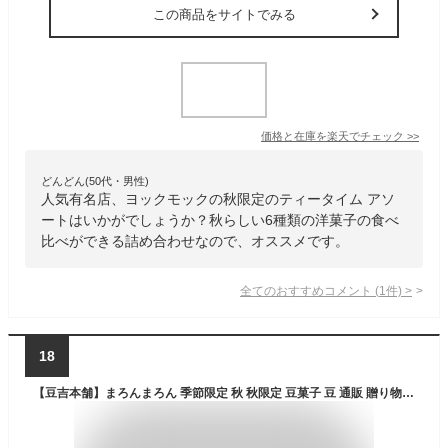
この商品をサイトでみる
価格と在庫を
楽天
でチェック
>>
どんどん(50代・男性)
人気有名店、ヨックモックの秋限定のティータイム アソ
ートはいかがでしょうか？秋らしい6種類の洋菓子の食べ
比べができる詰め合わせなので、オススメです。
全てのおすすめコメント
(
1
件)
>
18
【豆吉本舗】まろんまろん 季節限定 秋 秋限定 豆菓子 豆 通販 贈り物 記念日 誕生日 出産祝い 秋 栗 秋の味覚