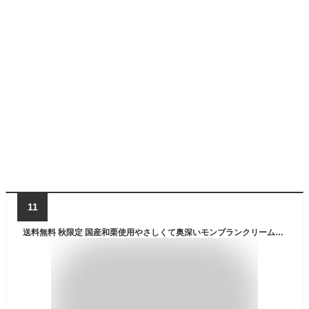
11
送料無料 秋限定 国産和栗使用やさしくて奥深いモンブランクリーム■モンブラン・オー・マロン■ ［4〜6人分］誕生日ケーキ スイーツ 洋菓子 ケーキ ギフト プレゼント 贈り物お取り寄せ 内祝い お祝い 出産祝い