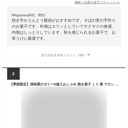
価格と在庫を
楽天
でチェック
>>
RRgypsies(60代・男性)
焼き芋かりんとう饅頭がおすすめです。そばの里の手作り
のお菓子です。外側はカリッとしていてサクサクの食感、
内側はしっとりしています。秋を感じられるお菓子で、お
茶うけに最適です。
全てのおすすめコメント（3件）
2
【季節限定】深味栗のガトー6個入おしゃれ 焼き菓子 くり 栗 マロン 栗あん 洋菓子 スイーツ 御祝 お祝い 内祝 内祝い 御供 プチギフト ご挨拶 出産祝い 手土産 お土産 お礼 御礼 記念品 退職 敬老 敬老の日 プレゼント 焼菓子 個包装 ハロウィン 七五三 お彼岸