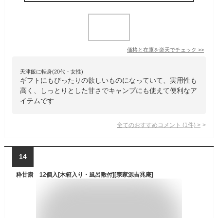
価格と在庫を
楽天
でチェック
>>
天津飯に転身(20代・女性)
ギフトにもぴったりの欲しいものになっていて、実用性も
高く、しっとりとした甘さでキャンプにも使えて便利なア
イテムです
全てのおすすめコメント
(
1
件)
>
14
粋甘粛 12個入[木箱入り・風呂敷付][宗家源吉兆庵]