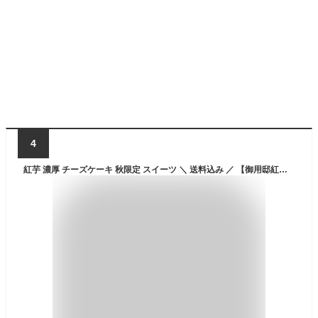
4
紅芋 濃厚 チーズケーキ 秋限定 スイーツ ＼ 送料込み ／ 【御用邸紅芋チーズケーキ】 チーズガーデン 那須 洋菓子 お祝い お返し お礼 お供え プレゼント