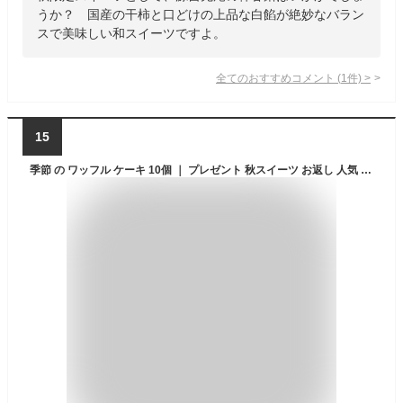
うか？ 国産の干柿と口どけの上品な白餡が絶妙なバラン
スで美味しい和スイーツですよ。
全てのおすすめコメント
(
1
件)
>
15
季節 の ワッフル ケーキ 10個 ｜ プレゼント 秋スイーツ お返し 人気 プレゼント スイーツセット お菓子 おしゃれ ギフト お取り寄せスイーツ 退職 お礼 産休 洋菓子 詰め合わせ 出産内祝い お祝い返し スイーツ ケーキ 期間限定 おやつ贈り物