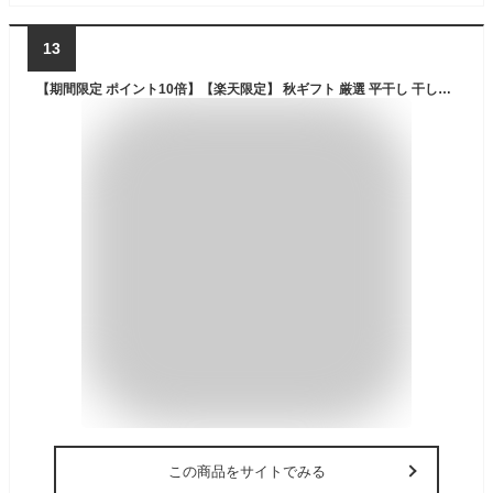
13
【期間限定 ポイント10倍】【楽天限定】 秋ギフト 厳選 平干し 干し芋 1kg 詰め合わせ 干しいも 国産 無添加 送料無料 干し芋 スイーツ さつまいも お菓子 和菓子 ギフトセット 茨城 紅はるか 手土産 茨城県 ご当地 さつまいもスイーツ 80代 C1
この商品をサイトでみる