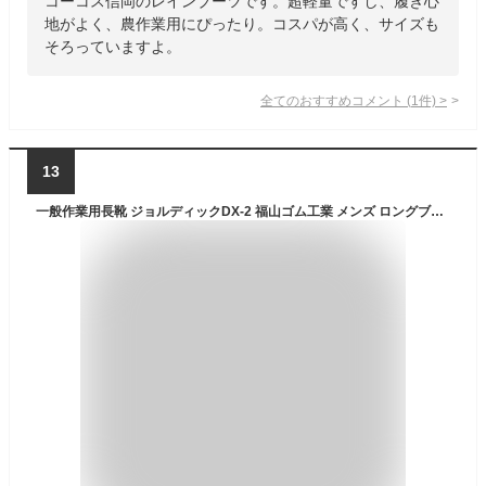
コーコス信岡のレインブーツです。超軽量ですし、履き心
地がよく、農作業用にぴったり。コスパが高く、サイズも
そろっていますよ。
全てのおすすめコメント
(
1
件)
>
13
一般作業用長靴 ジョルディックDX-2 福山ゴム工業 メンズ ロングブーツ メッシュ入り 大きいサイズ 小さいサイズ 農作業 作業用 4層構造 破れにくい カバー付 吸汗 レインブーツ ブラック 黒 ネイビー 長靴 ガーデニング 釣り 雪 防寒長靴 畑仕事 山林 農業 洗車 キャンプ