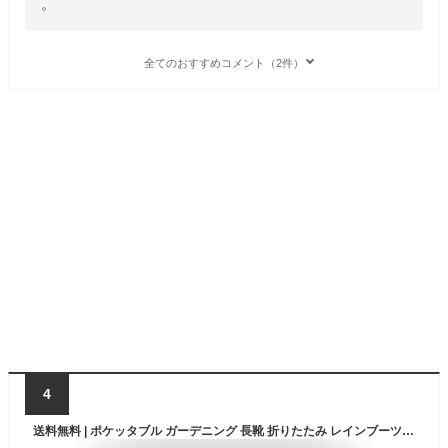
。
全てのおすすめコメント（2件）
4
送料無料 | ポケッタブル ガーデニング 長靴 折りたたみ レインブーツ 持ち運び可能 袋付き ブーツ 農作業 メンズ レディース 防水 撥水 ロングレイン ジュニア ユニセックス 柔らかい ロング丈 長ぐつ ながぐつ 雨靴 雨 雪 災害 アウトドア 畑 コンパクト 収納 山 通勤