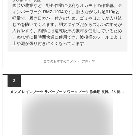
園芸や農業など、野外作業に便利なオカモトの作業靴、テ
ィンバーワーク RMZ-1904です。胴太ながら片足610gと
軽量で、履き口カバー付きのため、ゴミやほこりが入り込
むのを防いでくれます。胴太タイプだからズボンのすそが
入れやすく、内部には速乾吸汗の素材を使用しているため
、ぬれずに長時間快適に使用でき、波模様のソールにより
土や泥が張り付きにくくなっています。
全てのおすすめコメント（2件）
3
メンズ レインブーツ ラバーブーツ ワークブーツ 作業用 長靴 ゴム長靴 ドローコード 巾着付 ヒールキッカー 防水 防滑底 軽作業 農作業 農業 洗車 園芸 釣り アウトドア ガーデニング 大きいサイズ 24.5cm 25cm 25.5cm 26cm 26.5cm 27cm 28cm 29cm kp_17302