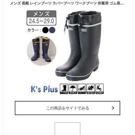
メンズ 長靴 レインブーツ ラバーブーツ ワークブーツ 作業用 ゴム長靴 フード 巾着付 ドローコード ヒールキッカー 防水 防滑底 軽作業 農作業 農業 洗車 園芸 釣り アウトドア ガーデニング 黒 ブラック ネイビー 24.5 25.0 25.5 26.0 26.5 27.0 28.0 29.0 kp_17302
この商品をサイトでみる