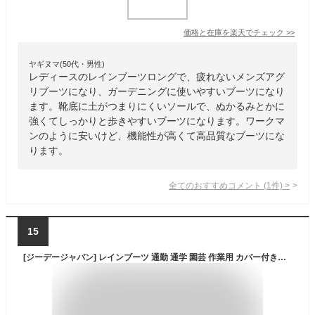
価格と在庫を
楽天
でチェック
>>
ヤギヌマ(50代・男性)
レディースのレインブーツロングで、疲れないメンズアグ
リブーツになり、ガーデニングに使いやすいブーツになり
ます。靴底に土がつまりにくいソールで、ぬかるみとかに
強くてしっかりと歩きやすいブーツになります。ワークマ
ンのように安いけど、機能性が高くて高品質なブーツにな
ります。
全てのおすすめコメント
(
1
件)
>
15
[ジーデージャパン] レインブーツ 通勤 通学 園芸 作業用 カバー付き長靴 PVC製 RB-656 ネイビー 25.5cm