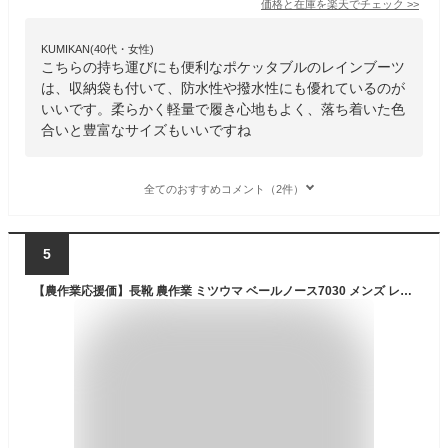
価格と在庫を
楽天
でチェック
>>
KUMIKAN(40代・女性)
こちらの持ち運びにも便利なポケッタブルのレインブーツ
は、収納袋も付いて、防水性や撥水性にも優れているのが
いいです。柔らかく軽量で履き心地もよく、落ち着いた色
合いと豊富なサイズもいいですね
全てのおすすめコメント（2件）
5
【農作業応援価】長靴 農作業 ミツウマ ベールノース7030 メンズ レディース 農業用長靴 レインブーツ ロング丈 完全防水 春 夏 秋 軽量 フラットソール 収納 クロ カーキ コン オリーブ 23cm-28cm MITSUUMA