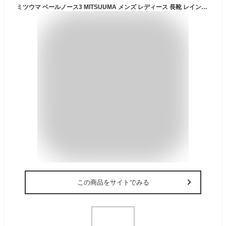
ミツウマ ベールノース3 MITSUUMA メンズ レディース 長靴 レインブーツ ラバー 農業用 ロング丈 軽量 フラットソール クロ OG ブラウン 23cm-28cm
この商品をサイトでみる