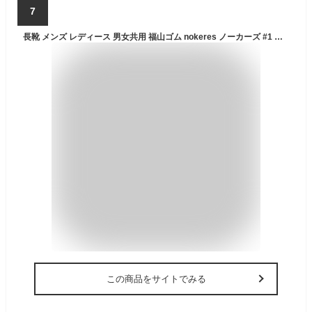
7
長靴 メンズ レディース 男女共用 福山ゴム nokeres ノーカーズ #1 農作業 長靴 2e 農作業長 農業長靴 田植長靴 折りたたみ コンパクト 収納 作業用 田植え パッカブル
この商品をサイトでみる