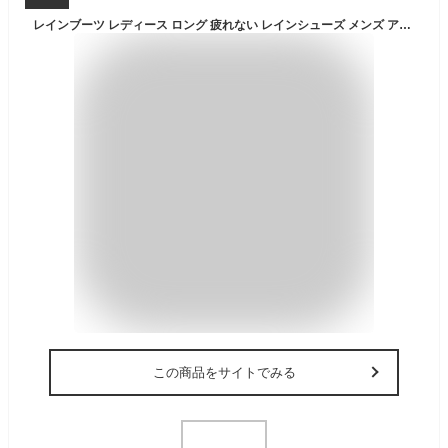
レインブーツ レディース ロング 疲れない レインシューズ メンズ アグリブーツ 畑仕事 農作業 長靴 ユニセックス 靴底に土がつまりにくい 男女兼用 男性 女性 軽量 軽い 防滑 ブラック 黒 FU-SOLEIL fu5003
この商品をサイトでみる