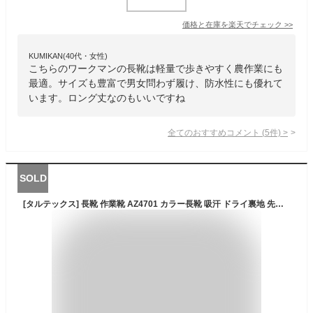
価格と在庫を
楽天
でチェック
>>
KUMIKAN(40代・女性)
こちらのワークマンの長靴は軽量で歩きやすく農作業にも
最適。サイズも豊富で男女問わず履け、防水性にも優れて
います。ロング丈なのもいいですね
全てのおすすめコメント
(
5
件)
>
SOLD
[タルテックス] 長靴 作業靴 AZ4701 カラー長靴 吸汗 ドライ裏地 先芯無し 3E ブラック×レッド 25.5cm