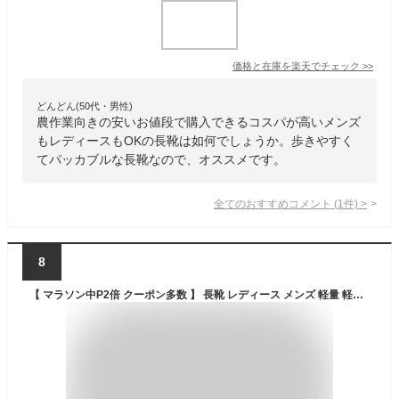
価格と在庫を
楽天
でチェック
>>
どんどん(50代・男性)
農作業向きの安いお値段で購入できるコスパが高いメンズ
もレディースもOKの長靴は如何でしょうか。歩きやすく
てパッカブルな長靴なので、オススメです。
全てのおすすめコメント
(
1
件)
>
8
【 マラソン中P2倍 クーポン多数 】 長靴 レディース メンズ 軽量 軽い 農作業 カルサーワン M-1 L-1 レインシューズ 長靴 靴 完全防水 雪 アウトドア オシャレ ブラック/ネイビー/モスグリーン/マゼンタ/ローズ ながぐつくらぶ 福山ゴム 送料無料