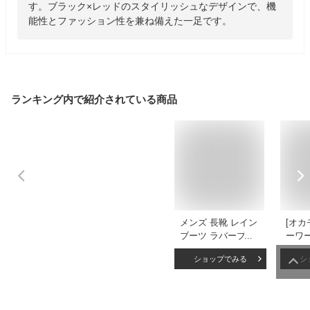
す。ブラック×レッドのスタイリッシュなデザインで、機
能性とファッション性を兼ね備えた一足です。
ランキング内で紹介されている商品
メンズ 長靴 レイン
[オカ
ブーツ ラバーブー
ーワー
ツ ワークブーツ 作
作業靴
ショップでみる
シ
業用 ゴム長靴 フー
胴太 
ド 巾着付 ドローコ
れや
ード ヒールキッカ
裏布
ー 防水 防滑底 軽作
げ メ