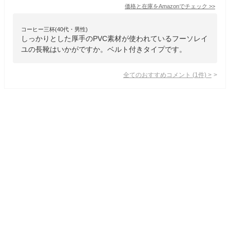
価格と在庫を
Amazon
でチェック
>>
コーヒー三杯(40代・男性)
しっかりとした厚手のPVC素材が使われているフーソレイ
ユの長靴はいかがですか。ベルト付きタイプです。
全てのおすすめコメント
(
1
件)
>