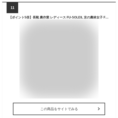
11
【ポイント5倍】長靴 農作業 レディース FU-SOLEIL 京の農林女子 FU5004 ガーデニング 家庭菜園レインブーツ ワークブーツ 農業女子 軽い 丈夫 カバー付 ネイビー ワイン カーキ SS S M 22.5-25cm
この商品をサイトでみる