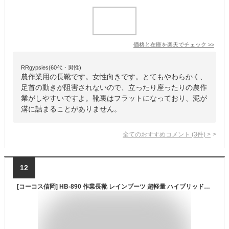
価格と在庫を
楽天
でチェック
>>
RRgypsies(60代・男性)
農作業用の長靴です。女性向きです。とてもやわらかく、
足首の動きが阻害されないので、立ったり座ったりの農作
業がしやすいですよ。靴裏はフラットになっており、泥が
溝に詰まることがありません。
全てのおすすめコメント
(
3
件)
>
12
[コーコス信岡] HB-890 作業長靴 レインブーツ 超軽量 ハイブリッドEVA 男女兼用 ジプロア グリーン S/M/L表示 L(25.5~26.0 cm)