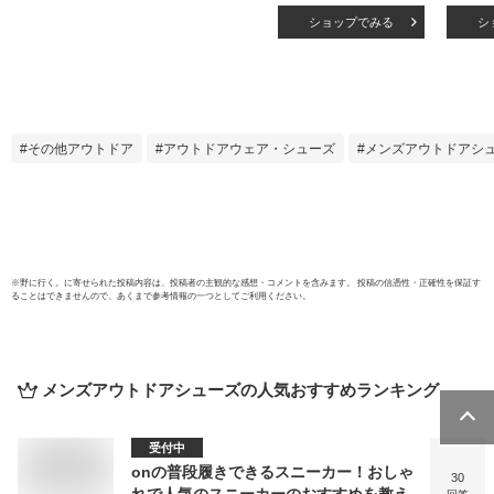
LENNOX
ンズ
ショップでみる
シ
FOF100430【シュ
アウ
ーズ】【靴】【スニ
Light
ーカー】
FOF1
その他アウトドア
アウトドアウェア・シューズ
メンズアウトドアシ
※
野に行く。
に寄せられた投稿内容は、投稿者の主観的な感想・コメントを含みます。 投稿の信憑性・正確性を保証す
ることはできませんので、あくまで参考情報の一つとしてご利用ください。
メンズアウトドアシューズ
の人気おすすめランキング
受付中
onの普段履きできるスニーカー！おしゃ
30