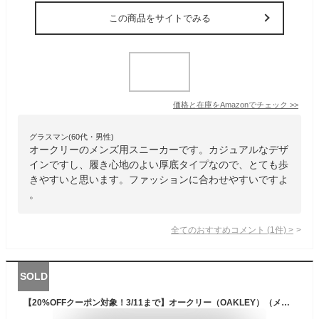
この商品をサイトでみる
価格と在庫を
Amazon
でチェック
>>
グラスマン(60代・男性)
オークリーのメンズ用スニーカーです。カジュアルなデザ
インですし、履き心地のよい厚底タイプなので、とても歩
きやすいと思います。ファッションに合わせやすいですよ
。
全てのおすすめコメント
(
1
件)
>
SOLD
【20%OFFクーポン対象！3/11まで】オークリー（OAKLEY）（メンズ）スニーカー アウトドアシューズ LIGHT BREATH FOF100588-9V2