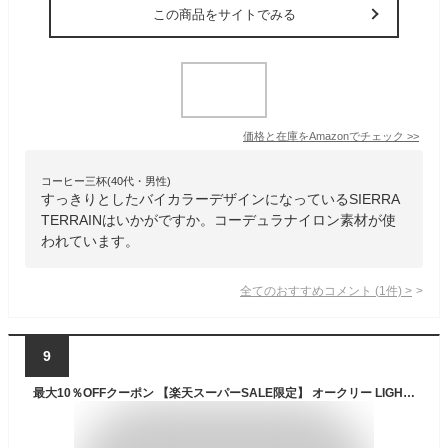
この商品をサイトでみる
価格と在庫を
Amazon
でチェック
>>
コーヒー三杯(40代・男性)
すっきりとしたバイカラーデザインになっているSIERRA
TERRAINはいかがですか。コーデュラナイロン素材が使
われています。
全てのおすすめコメント
(
1
件)
>
9
最大10％OFFクーポン 【楽天スーパーSALE限定】 オークリー LIGHT BREATH FOF100588 243 メンズ スニーカー ： グレー×イエロー OAKLEY