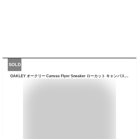
SOLD
OAKLEY オークリー Canvas Flyer Sneaker ローカット キャンバス スニーカー シューズ 靴 13551 ネイビーブルー 28▲024▼20216s05