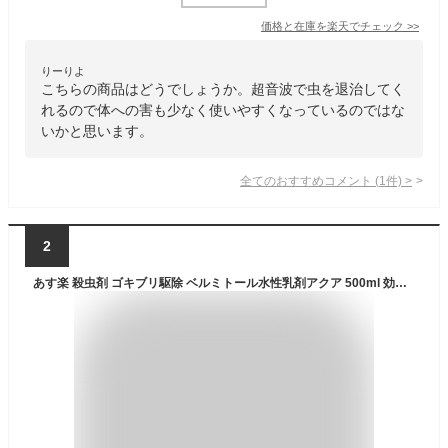
価格と在庫を
楽天
でチェック
>>
りーりよ
こちらの商品はどうでしょうか。超音波で虫を退治してく
れるので体への害も少なく使いやすくなっているのではな
いかと思います。
全てのおすすめコメント
(
1
件)
>
2
あす楽 殺虫剤 ゴキブリ駆除 ベルミトール水性乳剤アクア 500ml 効果 液体 害虫駆除 ノミ ダニ 防除用医薬部外品 効果 噴霧 散布 業務用 飲食店 厨房 キッチン