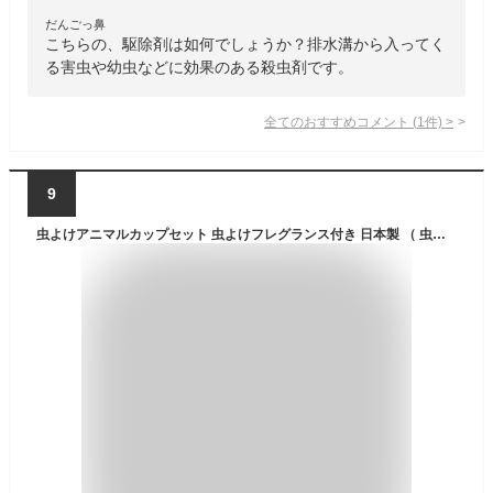
だんごっ鼻
こちらの、駆除剤は如何でしょうか？排水溝から入ってく
る害虫や幼虫などに効果のある殺虫剤です。
全てのおすすめコメント
(
1
件)
>
9
虫よけアニマルカップセット 虫よけフレグランス付き 日本製 （ 虫除け 虫除けハーブ 虫対策 天然ハーブ アニマル 可愛い 陶器製 玄関 トイレ キッチン リビング 室内 コンパクト ）