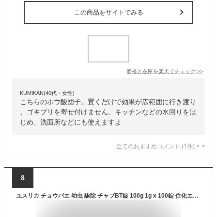
この商品をサイトでみる
価格と在庫を
楽天
でチェック
>>
KUMIKAN(40代・女性)
こちらのホウ酸団子。置くだけで効果が広範囲に行き渡り
、ゴキブリを寄せ付けません。キッチンなどの水回りをは
じめ、洗面所などにも使えますよ
全てのおすすめコメント
(
1
件)
>
8
ユスリカ チョウバエ 幼虫 駆除 チャブBT錠 100g 1g x 100錠 住化エンバイロメンタルサイエンス ノミバエ 水系害虫 排水溝 害虫 対策 殺虫剤 RSL 3月 アフターセール あす楽対応 ポイント 2倍 消化 領収書発行 虫ナイ