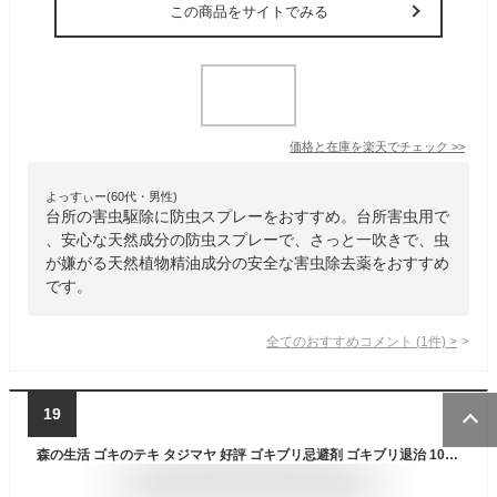
この商品をサイトでみる
価格と在庫を
楽天
でチェック
>>
よっすぃー(60代・男性)
台所の害虫駆除に防虫スプレーをおすすめ。台所害虫用で
、安心な天然成分の防虫スプレーで、さっと一吹きで、虫
が嫌がる天然植物精油成分の安全な害虫除去薬をおすすめ
です。
全てのおすすめコメント
(
1
件)
>
19
森の生活 ゴキのテキ タジマヤ 好評 ゴキブリ忌避剤 ゴキブリ退治 10個入り 虫よけ対策 室内用 消臭効果 植物成分 台所害虫 虫除け 2-3ヵ月間持続 冷蔵庫の下 ガス台の裏 シンク下の扉 オイルゲル 忌避剤