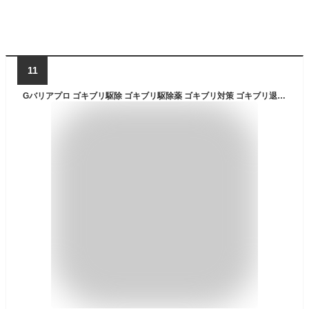
11
Gバリアプロ ゴキブリ駆除 ゴキブリ駆除薬 ゴキブリ対策 ゴキブリ退治 害虫駆除 台所 キッチン 日用品 殺虫剤 業務用