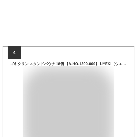
4
ゴキクリン スタンドパウチ 18個 【A-HO-1300-000】 UYEKI（ウエキ） ゴキブリ 駆除 対策 退治 ホウ酸ダンゴ ほう酸 団子