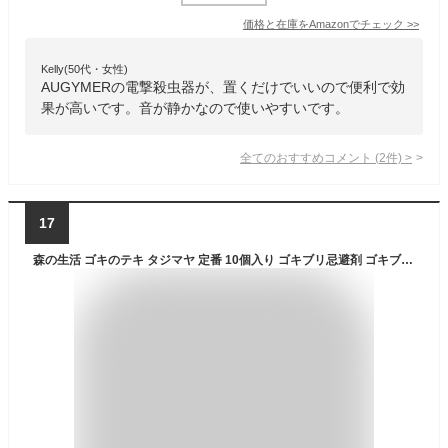
価格と在庫を
Amazon
でチェック
>>
Kelly(50代・女性)
AUGYMERの電撃殺虫器が、置くだけでいいので便利で効
果が高いです。音が静かなので使いやすいです。
全てのおすすめコメント
(
2
件)
>
17
森の生活 ゴキのテキ タジマヤ 定番 10個入り ゴキブリ忌避剤 ゴキブリ退治 虫よけ対策 室内用 消臭効果 植物成分 台所害虫 虫除け 2-3ヵ月間持続 冷蔵庫の下 ガス台の裏 シンク下の扉 オイルゲル 忌避剤