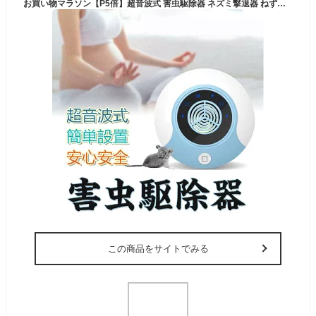
お買い物マラソン【P5倍】超音波式 害虫駆除器 ネズミ撃退器 ねずみ駆除 虫除け 強力 高効率 ねずみ ダニ 蚊 ゴキブリ 駆除 室内 キッチン 車庫 無毒無臭 安心安全 簡単設置 害虫対策
この商品をサイトでみる