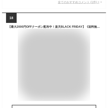
全てのおすすめコメント
(
1
件)
>
18
【最大2000円OFFクーポン配布中！楽天BLACK FRIDAY】《送料無料》ムシさんバイバイ 防虫スプレー 台所害虫用 250ml ［生活アートクラブ］【虫よけ 虫除け 虫さん 害虫対策 室内用 天然成分】