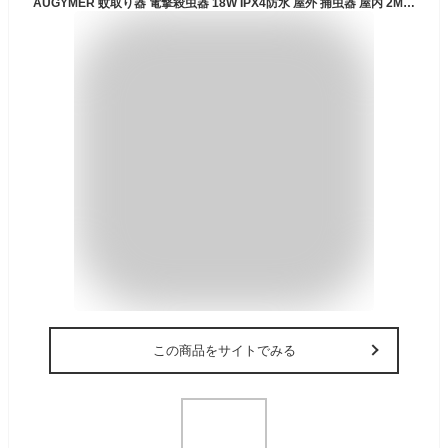
AUGYMER 蚊取り器 電撃殺虫器 18W IPX4防水 屋外 捕虫器 屋内 2M電源コード 無害 超省エネ 臭いや煙なし 薬剤不要 ペットや赤ちゃんにも安心 電撃蚊取り器 殺虫ライト 害虫駆除 無蚊除け 電撃殺虫灯 蚊対策害虫駆除器 吊り下げ式 据え置き式両用 家庭用殺虫灯 蚊 蛾 コバエ対策 リビング/庭/台所/寝室/居間/食堂/民宿/病院などにピッタリ
この商品をサイトでみる