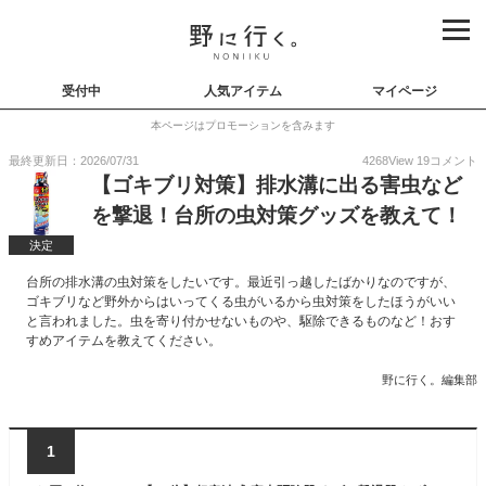
受付中
人気アイテム
マイページ
本ページはプロモーションを含みます
最終更新日：2026/07/31
4268
View
19
コメント
【ゴキブリ対策】排水溝に出る害虫など
を撃退！台所の虫対策グッズを教えて！
決定
台所の排水溝の虫対策をしたいです。最近引っ越したばかりなのですが、
ゴキブリなど野外からはいってくる虫がいるから虫対策をしたほうがいい
と言われました。虫を寄り付かせないものや、駆除できるものなど！おす
すめアイテムを教えてください。
野に行く。編集部
1