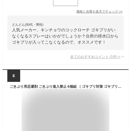
価格と在庫を
楽天
でチェック
>>
どんどん(50代・男性)
人気メーカー、キンチョウのコックローチ ゴキブリがい
なくなるスプレーはいかがでしょうか？台所の排水口から
ゴキブリが入ってこなくなるので、オススメです！
全てのおすすめコメント
(
1
件)
>
6
ごきぶり用忌避剤 ごきぶり進入禁止 6個組 （ ゴキブリ対策 ゴキブリ追い出す ゴキブリ寄せ付けない ごきぶり アロマ ヒノキの香り 消臭効果 キッチン トイレ 洗面所 リビング ダイニング 床下 浴室 寝室 ）【39ショップ】