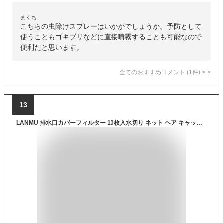
まくち
こちらの虫除けスプレーはいかがでしょうか。予防として
使うこともゴキブリなどに直接噴霧することも可能なので
便利だと思います。
全てのおすすめコメント
(
1
件)
>
13
LANMU 排水口カバーフィルター 10枚入水切り ネット ヘア キャッチャー 16CM 透明両面テープ付き 抗菌 消臭 簡単装着 虫対策 洗濯機 キッチン 洗面 カット 排水口 ゴミ受け 浴室 バスルーム 洗面所 排水溝 洗面台用