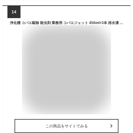
14
浄化槽 コバエ駆除 殺虫剤 業務用 コバエジェット 450ml×3本 排水溝 排管 害虫対策 速効性と幼虫退治 残効性 殺虫スプレー 【北海道・沖縄・離島配送不可】
この商品をサイトでみる