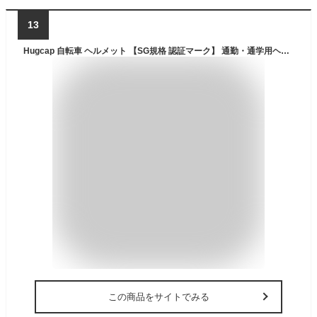
13
Hugcap 自転車 ヘルメット 【SG規格 認証マーク】 通勤・通学用ヘルメット 小学生 中学生 高校生 大人 男女兼用 調節可能 軽量 義務化対応
この商品をサイトでみる