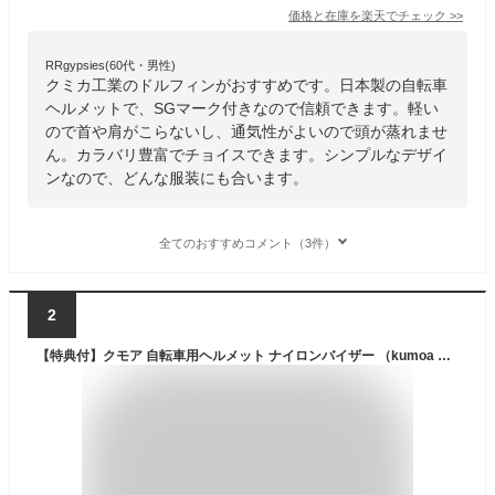
価格と在庫を
楽天
でチェック
>>
RRgypsies(60代・男性)
クミカ工業のドルフィンがおすすめです。日本製の自転車
ヘルメットで、SGマーク付きなので信頼できます。軽い
ので首や肩がこらないし、通気性がよいので頭が蒸れませ
ん。カラバリ豊富でチョイスできます。シンプルなデザイ
ンなので、どんな服装にも合います。
全てのおすすめコメント（3件）
2
【特典付】クモア 自転車用ヘルメット ナイロンバイザー （kumoa 自転車 大人 56〜60cm サイクリング 安全 丈夫 防災 メンズ レディース 日本製 スケボ 通勤 通学 学生 サイズ調整）【送料無料】【：94】【ポイント20倍】【p0313】