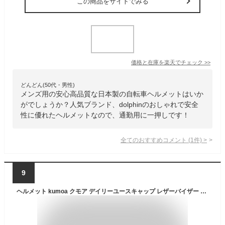
この商品をサイトでみる
価格と在庫を
楽天
でチェック
>>
どんどん(50代・男性)
メンズ用の安心高品質な日本製の自転車ヘルメットはいか
がでしょうか？人気ブランド、dolphinのおしゃれで安全
性に優れたヘルメットなので、通勤用に一押しです！
全てのおすすめコメント
(
1
件)
>
9
ヘルメット kumoa クモア デイリーユースキャップ レザーバイザー 自転車用 レディース メンズ 大人用 CEマーク おしゃれ つば付き 帽子型 キャップ型 日本製 シンプル かわいい 艶消し サイズ調整 アジャスター付き あご紐付き 通勤 通学 ギフト KS004A-L【ポイント10倍】