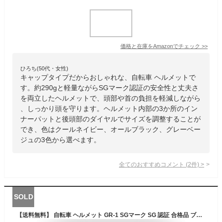
価格と在庫を
Amazon
でチェック
>>
ひろち(50代・女性)
キャップタイプだからおしゃれな、自転車 ヘルメットで
す。約290gと軽量ながらSGマーク認証の安全性と丈夫さ
を両立したヘルメットで、頭部や首の負担を軽減しながら
、しっかり頭を守ります。ヘルメット内部の3か所のイン
ナーパットと後頭部のダイヤルでサイズを調整することが
でき、色はクールネイビー、オールブラック、グレーベー
ジュの3色から選べます。
全てのおすすめコメント
(
2
件)
>
SOLD
【送料無料】 自転車 ヘルメット GR-1 SGマーク SG 認証 合格品 ブラック ホワイト フリー サイズ 調整可能 小学生以上 メンズ レディース サイクリング 通勤 通学 おしゃれ カジュアル 努力義務 北川工業 日本製 国産 補助金