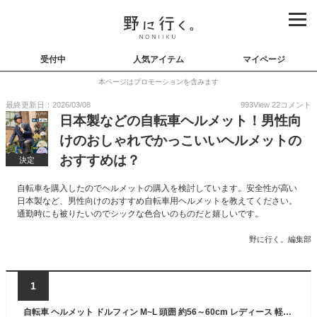
受付中
人気アイテム
マイページ
本ページはプロモーションを含みます
最終更新日：2026/03/08
993
View
22
コメント
日本製などの自転車ヘルメット！男性向
けのおしゃれでかっこいいヘルメットの
おすすめは？
決定
自転車を購入したのでヘルメットの購入を検討しています。安全性が高い
日本製など、男性向けのおすすめ自転車用ヘルメットを教えてください。
通勤時にも被りたいのでシックな色合いのものだと嬉しいです。
野に行く。編集部
1
自転車 ヘルメット ドルフィン M~L 頭囲 約56～60cm レディース 軽量 おしゃれ 通学ヘルメット 自転車用ヘルメット sgマーク付き自転車ヘルメット 自転車ヘルメットsgマーク サイクリングヘルメット SG規格 sg認証 日本製 クミカ工業 dolphin シンプル KG005