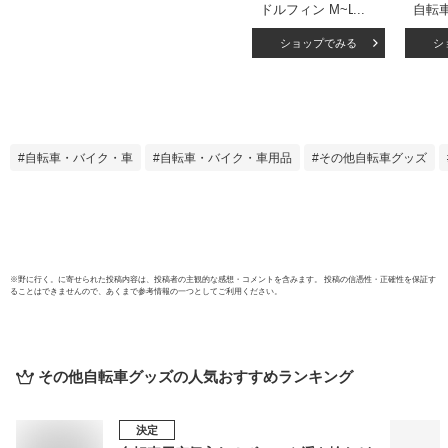
ドルフィン M~L 頭
自転
囲 約56～60cm レ
ナイ
ショップでみる
シ
ディース 軽量 おし
（ku
ゃれ 通学ヘルメッ
人 5
ト 自転車用ヘルメ
クリン
ット sgマーク付き
防災 
自転車ヘルメット
ース 
自転車ヘルメット
通勤 
自転車・バイク・車
自転車・バイク・車用品
その他自転車グッズ
sgマーク サイクリ
ズ調
ングヘルメット SG
料】【
規格 sg認証 日本製
イント
クミカ工業 dolphin
【p03
シンプル KG005
※
野に行く。
に寄せられた投稿内容は、投稿者の主観的な感想・コメントを含みます。 投稿の信憑性・正確性を保証す
ることはできませんので、あくまで参考情報の一つとしてご利用ください。
その他自転車グッズ
の人気おすすめランキング
決定