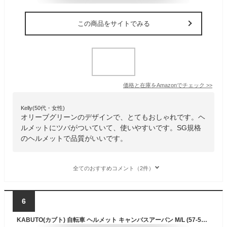
この商品をサイトでみる
価格と在庫を
Amazon
でチェック
>>
Kelly(50代・女性)
オリーブグリーンのデザインで、とてもおしゃれです。ヘ
ルメットにツバがついていて、使いやすいです。SG規格
のヘルメットで品質がいいです。
全てのおすすめコメント（2件）
6
KABUTO(カブト) 自転車 ヘルメット キャンバスアーバン M/L (57-59㎝) マットブラック JCF推奨