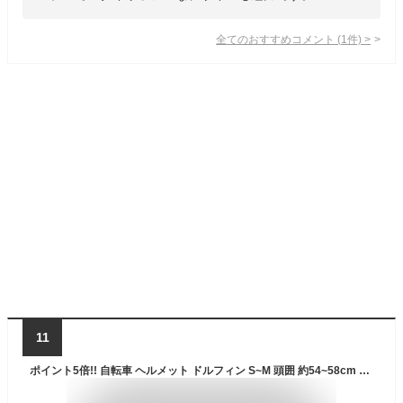
全てのおすすめコメント
(
1
件)
>
11
ポイント5倍!! 自転車 ヘルメット ドルフィン S~M 頭囲 約54~58cm 自転車ヘルメット 自転車用ヘルメット 自転車用ヘルメット女性用 SGマーク付 自転車通学 軽量 通学ヘルメット 通学用ヘルメット 中学生 高校生 SG規格合格品 日本製 シンプル クミカ工業 dolphin KG005 KM