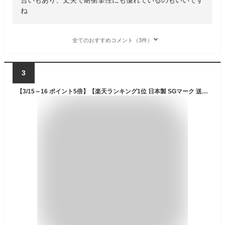
ね
全てのおすすめコメント（3件）
3
【3/15～16 ポイント5倍】【楽天ランキング1位 日本製 SGマーク 送料無料】DIC 自転車 ヘルメット Chalino チャリーノ SG マーク 認証 選べる4色 ABS樹脂 通学 通勤 小学生 中学生 高校生 大人 男性 女性 メンズ レディース おしゃれ 補助金 通気孔 義務化