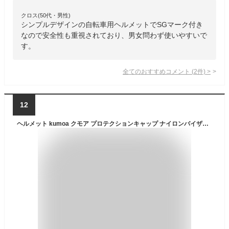
クロス(50代・男性)
シンプルデザインの自転車用ヘルメットでSGマーク付き
なので安全性も重視されており、男女問わず使いやすいで
す。
全てのおすすめコメント
(
2
件)
>
12
ヘルメット kumoa クモア プロテクションキャップ ナイロンバイザー 自転車 保護帽 大人用 軽量 メンズ レディース 無地 シンプル スケボー スノーボード スポーツ 日本製