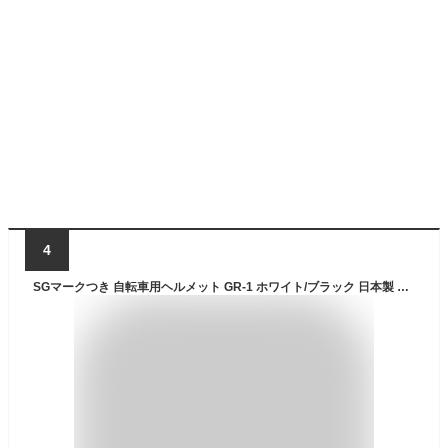
4
SGマークつき 自転車用ヘルメット GR-1 ホワイト/ブラック 日本製 小学生以上 大人 ストリームライン型 サイクルヘルメット サイズ調整可能(57cm-60cm) 自転車用安全規格適合品 北川工業【白/黒/バイク/サイクリング/通学/通勤/中学生/高校生/メンズ/レディース】