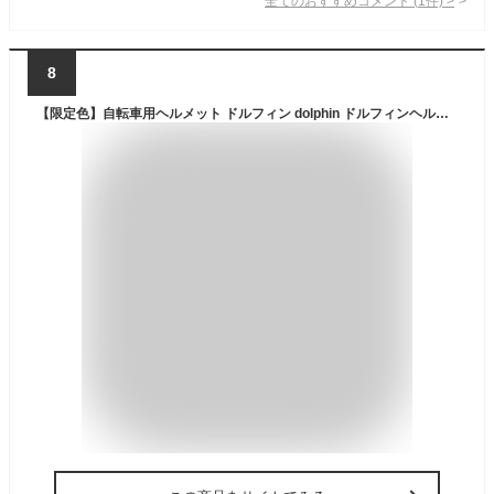
全てのおすすめコメント
(
1
件)
>
8
【限定色】自転車用ヘルメット ドルフィン dolphin ドルフィンヘルメット 54-58cm 56-60cm 中学生 高校生 子供用 大人用 おしゃれ SGマーク サイズ調整可能 蒸れない 日本製 シンプル サイクリング 女の子 男の子 通学 クミカ工業 ギフト KG005SM KG005ML【ポイント2倍】