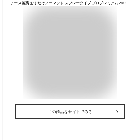
アース製薬 おすだけノーマット スプレータイプ プロプレミアム 200日分 (205mL) 【防除用医薬部外品】 蚊 駆除 蚊取り 殺虫剤 スプレー 対策 室内 屋外 蚊除け
この商品をサイトでみる