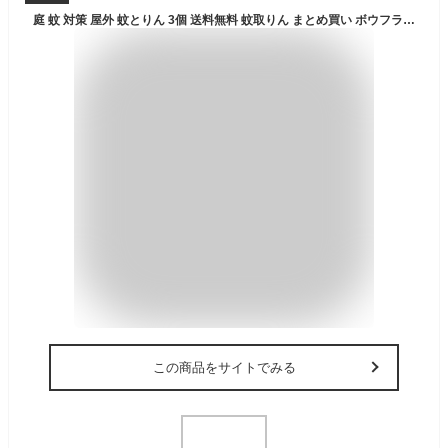
庭 蚊 対策 屋外 蚊とりん 3個 送料無料 蚊取りん まとめ買い ボウフラ ぼうふら 蚊 捕獲器 蚊取り器 誘引器 虫よけ 虫除け 駆除 除虫 対策 虫対策 虫退治 捕獲 誘引 庭 屋外 簡単 お手軽 置くだけ 電源不要 蚊 退治 駆除 外 エコデア
この商品をサイトでみる