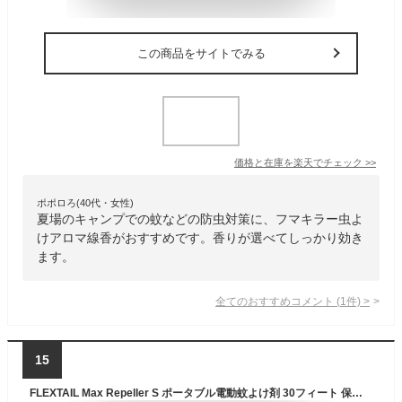
この商品をサイトでみる
価格と在庫を
楽天
でチェック
>>
ポポロろ(40代・女性)
夏場のキャンプでの蚊などの防虫対策に、フマキラー虫よ
けアロマ線香がおすすめです。香りが選べてしっかり効き
ます。
全てのおすすめコメント
(
1
件)
>
15
FLEXTAIL Max Repeller S ポータブル電動蚊よけ剤 30フィート 保護 305°F効率的な暖房 充電式 アウトドア、キャンプ、バックパック、パティオに最適 (忌避剤パッドは含まれていません) グリーン