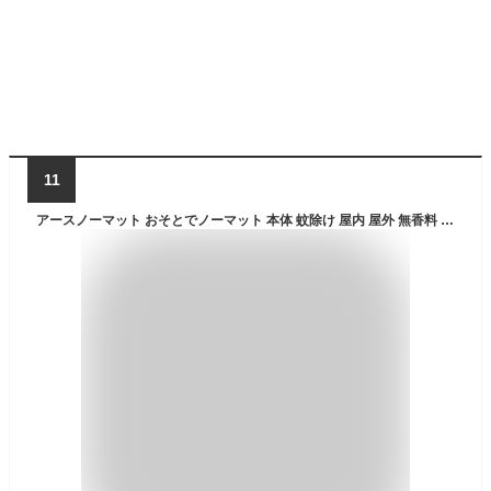
11
アースノーマット おそとでノーマット 本体 蚊除け 屋内 屋外 無香料 蚊 対策 駆除 蚊取り