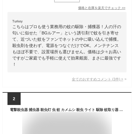
価格と在庫を
楽天
でチェック
>>
Turkey
こちらはプロも使う業務用の蚊の駆除・捕獲器！人の汗の
匂いに似せた「BGルアー」という誘引剤で蚊を引き寄せ
て、近づいた蚊をファンでネットの中に吸い込んで捕獲。
殺虫剤を使わず、電源をつなぐだけでOK。メンテナンス
もほぼ不要で、設置場所も選びません。価格は少々お高い
ですがご家庭でも手軽に使えて効果覿面、まさに最強です
！
全てのおすすめコメント
(
3
件)
>
2
電撃殺虫器 捕虫器 殺虫灯 虫 蚊 カメムシ 殺虫 ライト 駆除 蚊取り器 コバエ取虫取り 虫取り 4Wタイプ 電気 殺虫器 コバエ 虫退治 電気殺虫器 コバエ対策 殺虫機 屋外 室内 害虫 撃退 省エネ 掃除ブラシ付き 日本語説明書付き 誘蛾灯