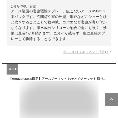
ひろち(50代・女性)
アース製薬の害虫駆除スプレー、虫こないアース450ml 2
本パックです。玄関灯や家の外壁、網戸などにシューとひ
と吹きすることことで蚊や蛾、コバエなど害虫が寄り付か
なくなります。撥水成分シリコーン配合で雨にも強く、効
果は最長4か月続きます。ニオイが残らず、虫に直接スプ
レーして駆除することもできます。
全てのおすすめコメント
(
5
件)
>
SOLD
【Amazon.co.jp限定】アースノーマット おそとでノーマット 取り換え 蚊除け 2枚入り