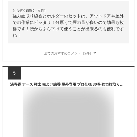
ともぞう(50代・女性)
強力蚊取り線香とホルダーのセットは、アウトドアや屋外
での作業にピッタリ！分厚くて煙の量が多いので効果も抜
群です！腰からぶら下げて使うことが出来るのも便利です
ね！
全てのおすすめコメント（2件）
5
渦巻香 アース 極太 虫よけ線香 屋外専用 プロ仕様 30巻 強力蚊取り線香 長時間持続 防虫対策 キャンプ 業務用