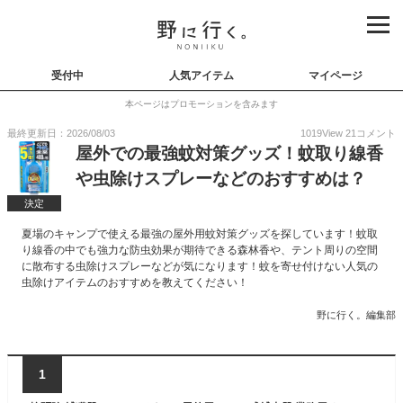
受付中
人気アイテム
マイページ
本ページはプロモーションを含みます
最終更新日：2026/08/03
1019
View
21
コメント
屋外での最強蚊対策グッズ！蚊取り線香
や虫除けスプレーなどのおすすめは？
決定
夏場のキャンプで使える最強の屋外用蚊対策グッズを探しています！蚊取
り線香の中でも強力な防虫効果が期待できる森林香や、テント周りの空間
に散布する虫除けスプレーなどが気になります！蚊を寄せ付けない人気の
虫除けアイテムのおすすめを教えてください！
野に行く。編集部
1