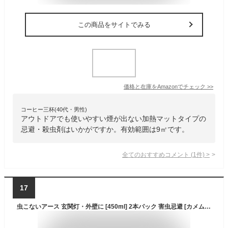
この商品をサイトでみる
価格と在庫を
Amazon
でチェック
>>
コーヒー三杯(40代・男性)
アウトドアでも使いやすい煙が出ない加熱マットタイプの
忌避・殺虫剤はいかがですか。有効範囲は9㎡です。
全てのおすすめコメント
(
1
件)
>
17
虫こないアース 玄関灯・外壁に [450ml] 2本パック 害虫忌避 [カメムシ 蛾 コバエ 羽アリ など] 虫よけスプレー (アース製薬)