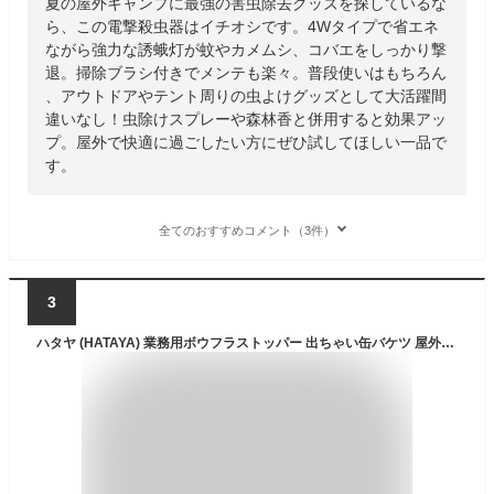
夏の屋外キャンプに最強の害虫除去グッズを探しているな
ら、この電撃殺虫器はイチオシです。4Wタイプで省エネ
ながら強力な誘蛾灯が蚊やカメムシ、コバエをしっかり撃
退。掃除ブラシ付きでメンテも楽々。普段使いはもちろん
、アウトドアやテント周りの虫よけグッズとして大活躍間
違いなし！虫除けスプレーや森林香と併用すると効果アッ
プ。屋外で快適に過ごしたい方にぜひ試してほしい一品で
す。
全てのおすすめコメント（3件）
3
ハタヤ (HATAYA) 業務用ボウフラストッパー 出ちゃい缶バケツ 屋外用 大型タイプ 害虫駆除 薬剤不使用 電気不要 殺虫 蚊 ボウフラ 駆除 庭 畑 植え込み レジャー キャンプ デング熱 BD-2XL