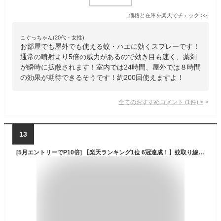
価格と在庫を
楽天
でチェック
>>
こぐっちゃん(20代・女性)
お部屋でも屋外でも使える蚊・ハエに効くスプレーです！
通常の噴射より5倍の威力があるので効き目も速く、薬剤
が瞬時に拡散されます！室内では24時間、屋外では８時間
の効果が期待できるそうです！約200回使えますよ！
全てのおすすめコメント
(
1
件)
>
13
[5月エントリーでP10倍] 【楽天ランキング1位 6冠達成！】蚊取り線香 煙の量が違う!! 児玉商会 パワー森林香30巻(赤箱) & 携帯防虫器 セット 釣り フィッシング 山歩き ハイキング 農作業 園芸 ガーデニング 野営 虫よけ 虫除け ブヨ ブユ アブ ヤブ蚊 登山 合