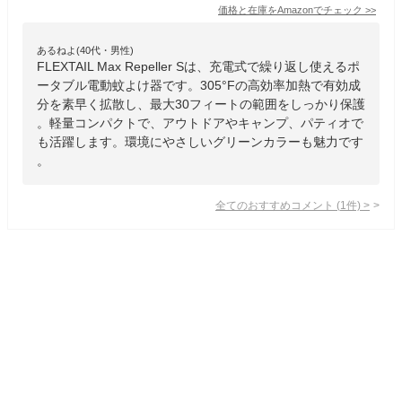
価格と在庫を
Amazon
でチェック
>>
あるねよ(40代・男性)
FLEXTAIL Max Repeller Sは、充電式で繰り返し使えるポ
ータブル電動蚊よけ器です。305°Fの高効率加熱で有効成
分を素早く拡散し、最大30フィートの範囲をしっかり保護
。軽量コンパクトで、アウトドアやキャンプ、パティオで
も活躍します。環境にやさしいグリーンカラーも魅力です
。
全てのおすすめコメント
(
1
件)
>