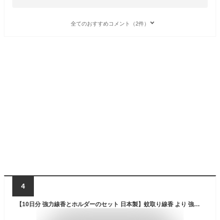
全てのおすすめコメント（2件）
4
【10日分 強力線香とホルダーのセット 日本製】蚊取り線香 より 強力 な 蚊取り 防虫 線香 蚊取り線香ホルダー セット 屋外 アウトドア 散歩 キャンプ 業務用 登山 太巻 ベランダ 山 仕事 林業 最強 富士錦 パワー森林香 赤色 10巻入り 携帯防虫器セット