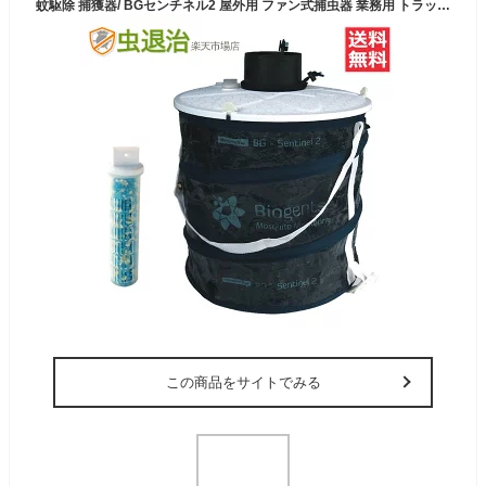
蚊駆除 捕獲器/ BGセンチネル2 屋外用 ファン式捕虫器 業務用 トラップ 置き型タイプ 蚊 カ 誘引 捕獲 Biogents BG sentinel 2 製 蚊 捕獲機
この商品をサイトでみる