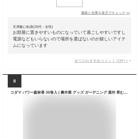
価格と在庫を
楽天
でチェック
>>
天津飯に転身(20代・女性)
お部屋に置きやすいものになっていて過ごしやすいですし
電源などもいらないので場所を選ばないのが嬉しいアイテ
ムになっています
全てのおすすめコメント
(
2
件)
>
8
コダマ パワー森林香 30巻入 ( 農作業 グッズ ガーデニング 屋外 草むしり 手入れ キャンプ 園芸 虫 除け 庭 アウトドア 防虫 釣り 雑貨 線香 防虫香 森林香 対策 蚊 農業 林業 海水浴 フィッシング バーベキュー 登山)