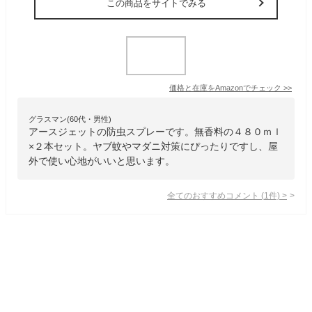
この商品をサイトでみる
価格と在庫を
Amazon
でチェック
>>
グラスマン(60代・男性)
アースジェットの防虫スプレーです。無香料の４８０ｍｌ
×２本セット。ヤブ蚊やマダニ対策にぴったりですし、屋
外で使い心地がいいと思います。
全てのおすすめコメント
(
1
件)
>