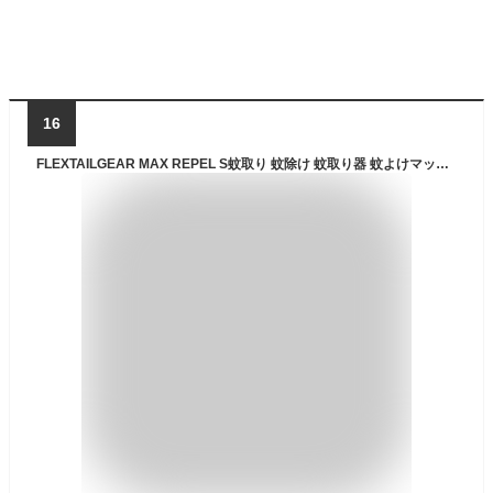
16
FLEXTAILGEAR MAX REPEL S蚊取り 蚊除け 蚊取り器 蚊よけマット加熱器 電池式 蚊取りシート加熱 持ち運び便利 アウトドア 蚊対策グッズ 省エネ 屋外 屋内（グリーン）