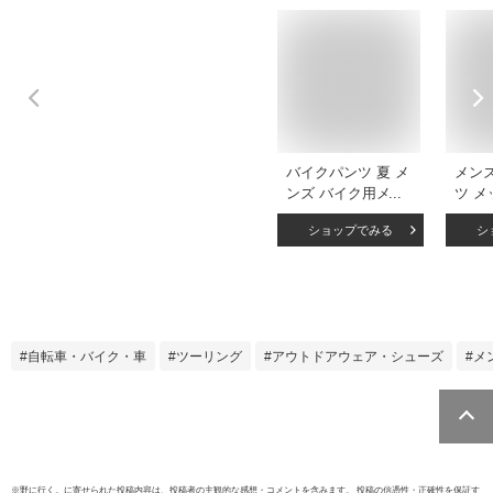
バイクパンツ 夏 メ
メン
ンズ バイク用メッ
ツ メ
シュパンツ 夏用 ラ
ィン
ショップでみる
シ
イディングパンツ
メッ
プロテクター ライ
ロテ
ダースパンツ 通気
ーシ
気性
ース
性
自転車・バイク・車
ツーリング
アウトドアウェア・シューズ
メ
※
野に行く。
に寄せられた投稿内容は、投稿者の主観的な感想・コメントを含みます。 投稿の信憑性・正確性を保証す