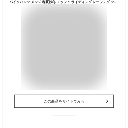
バイクパンツ メンズ 春夏秋冬 メッシュ ライディング レーシング ツーリング バイク用 4シーズン 防風耐磨 プロテクター装備 保温インナー付き
この商品をサイトでみる