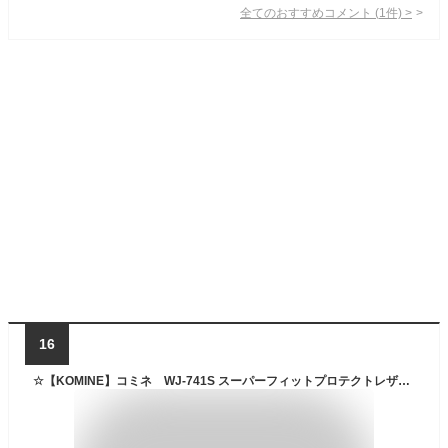
全てのおすすめコメント
(
1
件)
>
16
☆【KOMINE】コミネ WJ-741S スーパーフィットプロテクトレザーメッシュジーンズデニム ニーガード パンツ 春夏【smtb-k】 【バイク用品】