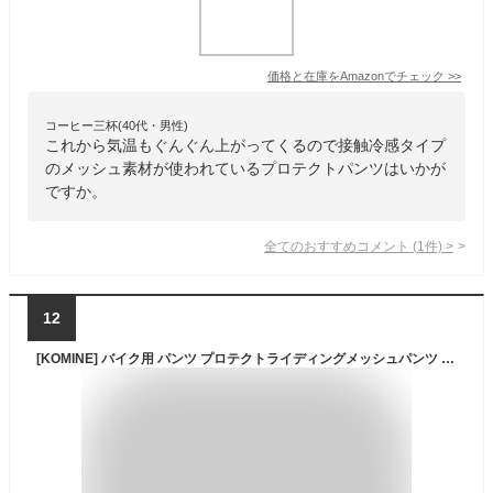
価格と在庫を
Amazon
でチェック
>>
コーヒー三杯(40代・男性)
これから気温もぐんぐん上がってくるので接触冷感タイプ
のメッシュ素材が使われているプロテクトパンツはいかが
ですか。
全てのおすすめコメント
(
1
件)
>
12
[KOMINE] バイク用 パンツ プロテクトライディングメッシュパンツ ブラック 1222 春夏秋向け メッシュ素材 プロテクター CE規格 ストレッチ素材 07-743 Black M