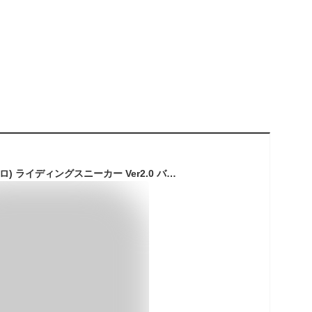
Barrichello(バリチェロ) ライディングスニーカー Ver2.0 バイク用 バイクバカ 普段履き ブラック ハイカット (26.5cm)