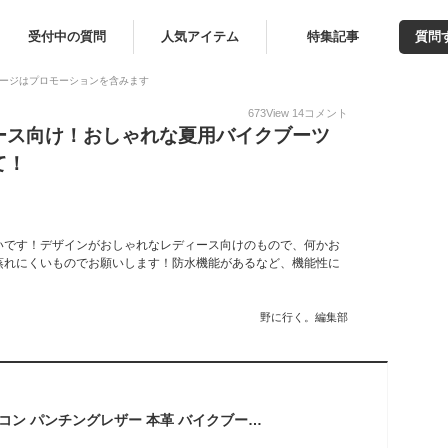
受付中の質問
人気アイテム
特集記事
質問
ージはプロモーションを含みます
673
View
14
コメント
ース向け！おしゃれな夏用バイクブーツ
て！
いです！デザインがおしゃれなレディース向けのもので、何かお
蒸れにくいものでお願いします！防水機能があるなど、機能性に
野に行く。編集部
公式 【厚底】 ファルコン パンチングレザー 本革 バイクブーツ WWM-0001ATU-PUNCHING ブラック 送料無料 WILDWING ライダー バイカー メンズ レディース 牛革 レザー 通気性 春 夏 秋 シーズン シューズ サイドファスナー シフトチェンジ 操作性 初心者