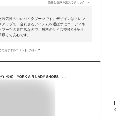
価格と在庫を
楽天
でチェック
>>
た通気性のいいバイクブーツです。デザインはトレン
スアップで、合わせるアイテムを選ばずにコーディネ
クブーツの専門店なので、無料のサイズ交換や6か月
手厚くて安心です。
てのおすすめコメント（5件）
DAINESE（ダイネーゼ）公式 YORK AIR LADY SHOES 安心の修理保証付きバイク用 レディースブーツ メッシュ 春夏