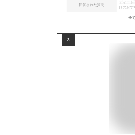
ディート
回答された質問
けのおす
全
3