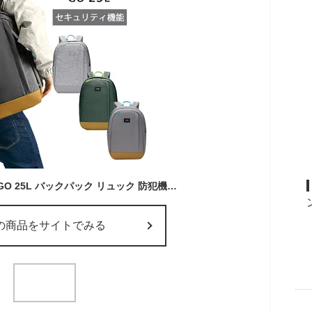
P10倍 パックセーフ GO 25L バックパック リュック 防犯機能 ノートPC収納 セキュリティ機能 旅行 トラベル 海外旅行 スキミング防止 盗難防止 ゴー パックセーフゴー アウトドア リサイクル素材 撥水 メンズ レディース 12970329 pacsafe 正規販売
の商品をサイトでみる