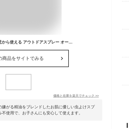
虫よけ スプレー 0歳児から使える アウトドアスプレー オーガニックマドンナ アロマガードミスト 35ml 80ml ハーブの香り 防腐剤無添加 エタノール不使用 ディート不使用 お散歩 ガーデニング 【S】
の商品をサイトでみる
価格と在庫を
楽天
でチェック
>>
の嫌がる精油をブレンドしたお肌に優しい虫よけスプ
ル不使用で、お子さんにも安心して使えます。