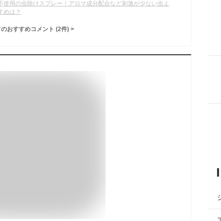
不使用の虫除けスプレー！アロマ成分配合など刺激が少ない虫よ
すめは？
てのおすすめコメント
(
2
件)
>