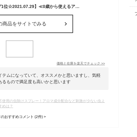
【デイリーランキング1位☆2021.07.29】≪0歳から使えるアウトドアスプレー≫オーガニック☆アロマガードミスト 200ml お徳用タイプ （ハーブの香りで外敵からガード）☆防腐剤無添加・エタノール不使用☆ディート不使用☆お散歩・ガーデニング
の商品をサイトでみる
価格と在庫を
楽天
でチェック
>>
イテムになっていて、オススメかと思いますし、気軽
あるもので満足度も高いかと思います
不使用の虫除けスプレー！アロマ成分配合など刺激が少ない虫よ
すめは？
てのおすすめコメント
(
2
件)
>