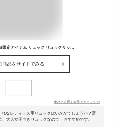
【限定クーポン】WEB限定アイテム リュック リュックサック レディース 通勤 仕事 ビジネス ビジネスリュック A4 PC 収納 パソコン スリム 薄型 大容量 軽量 軽い 出張 オフィス 通学 きれいめ 電車 上品 大人 おしゃれ 女性 女子 10代 20代 30代 40代 50代 60代 旅行 moz
の商品をサイトでみる
価格と在庫を
楽天
でチェック
>>
しゃれなレディース用リュックはいかがでしょうか？野
に、大人女子向きリュックなので、おすすめです。