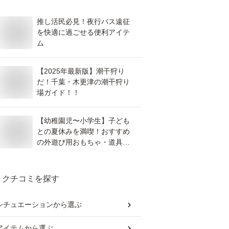
推し活民必見！夜行バス遠征
を快適に過ごせる便利アイテ
ム
【2025年最新版】潮干狩り
だ！千葉・木更津の潮干狩り
場ガイド！！
【幼稚園児〜小学生】子ども
との夏休みを満喫！おすすめ
の外遊び用おもちゃ・道具を
紹介！
クチコミを探す
シチュエーション
から選ぶ
アイテム
から選ぶ