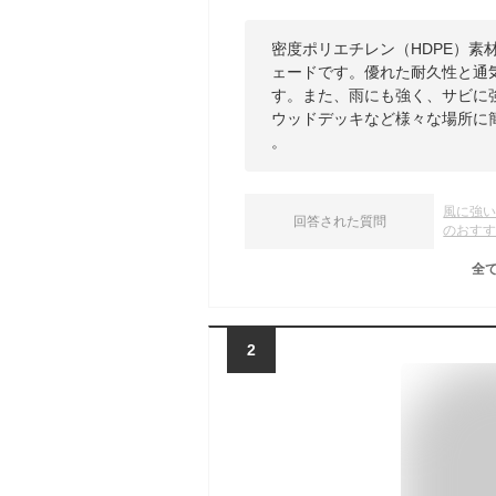
密度ポリエチレン（HDPE）
ェードです。優れた耐久性と通
す。また、雨にも強く、サビに
ウッドデッキなど様々な場所に
。
風に強
回答された質問
のおす
全
2