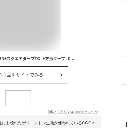
GOGlamping HENGEN+スクエアタープTC 正方形タープ ポリコットン 焚き火可 【19箇所ループ・特殊防水テープ付き】500mm耐水圧 撥水加工 遮光/遮熱/難燃 ソロキャンプ 軽量 コンパクト キャンプ アウトドア (グリーン(2.95m))
の商品をサイトでみる
価格と在庫を
Amazon
でチェック
>>
にも優れたポリコットン生地が使われているGOGla