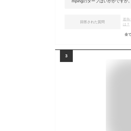
mpingのタープはいかがですか
遮熱
回答された質問
は？
全
3