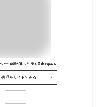
【送料無料】 アームカバー 傘屋が作った 着る日傘 Wpc. レディース ロング UVカット 接触冷感 完全遮光 100% UVカット率99.9%以上 UPF50+ 指なし 手の甲 指掛けタイプ メッシュ 涼しい ひんやり 日焼け対策 紫外線対策 熱中症対策 運転 自転車 ダブリュピーシー
の商品をサイトでみる