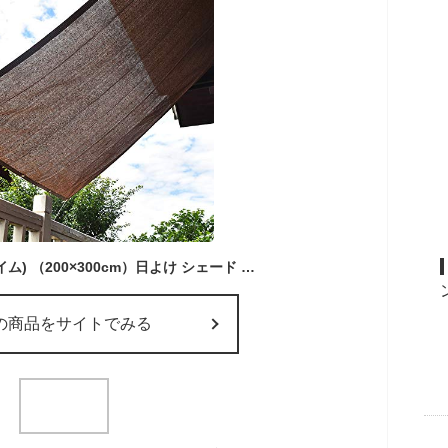
Cool Time(クールタイム) （200×300cm）日よけ シェード オーニング 高密度ポリエチレン (HDPE) モーカ
の商品をサイトでみる