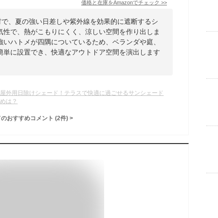
価格と在庫を
Amazon
でチェック
>>
素材で、夏の強い日差しや紫外線を効果的に遮断するシ
気性で、熱がこもりにくく、涼しい空間を作り出しま
強いハトメが四隅についているため、ベランダや庭、
簡単に設置でき、快適なアウトドア空間を演出します
い屋外用日除けシェード！テラスで快適に過ごせるサンシェード
すめは？
てのおすすめコメント
(
2
件)
>