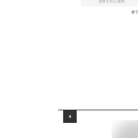
回答された質問
全
4