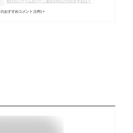
焼けないアームカバー｜遮光100などのおすすめは？
てのおすすめコメント
(
1
件)
>