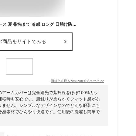
アームカバー レディース 夏 指先まで 冷感 ロング 日焼け防止 あーむかは しろくまのきもち 腕カバー UVカット 手袋着脱可能 滑り止め スマホ操作 涼しい 自転車 ゴルフ 釣り サイクリング アウトドア
の商品をサイトでみる
価格と在庫を
Amazon
でチェック
>>
アームカバーは完全遮光で紫外線をほぼ100%カッ
運転時も安心です。肌触りが柔らかくフィット感があ
りません。シンプルなデザインなのでどんな服装にも
冷感素材でひんやり快適です。使用後の洗濯も簡単で