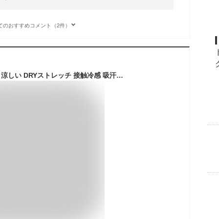
てのおすすめコメント（2件）
パーカー メンズ 薄手 涼しい DRYストレッチ 接触冷感 吸汗速乾 UVカット【ゆうパケット送料無料】 【2-E1I】