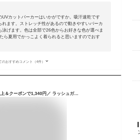
のUVカットパーカーはいかがですか。吸汗速乾です
られます。ストレッチ性があるので動きやすいパーカ
も泳げます。色は全部で26色からお好きな色が選べま
したら夏用でかっこよく着られると思いますのでおす
てのおすすめコメント（4件）
【本日P5倍】＼2点以上＆クーポンで1,340円／ ラッシュガード レディース メンズ 水着 長袖 接触冷感素材 -5℃ パーカー ひんやり アウター UV カット 指穴 つば取り外し あご紐 大きいサイズ 吸水速乾 日焼け防止 紫外線対策 熱中症対策