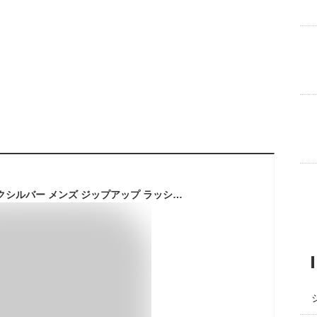
QUIKSILVER/クイックシルバー メンズ ジップアップ ラッシュガード パーカー OMNI MW ZIP HOODIE 2025 SPRING JP QLY251030 長袖 UVカット ビーチ サーフィン プール 海水浴 海 ロゴ フーディ 正規品 男性用 【☆】