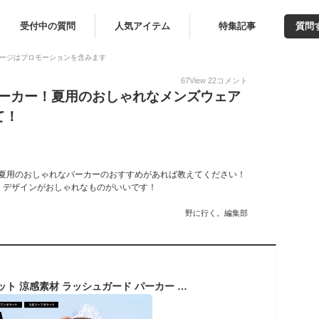
受付中の質問
人気アイテム
特集記事
質問
ージはプロモーションを含みます
67
View
22
コメント
パーカー！夏用のおしゃれなメンズウェア
て！
！夏用のおしゃれなパーカーのおすすめがあれば教えてください！
、デザインがおしゃれなものがいいです！
野に行く。編集部
薄手でしっかりUVカット 涼感素材 ラッシュガード パーカー メンズ【土日祝も出荷】≪365日品質保証≫ 全色UVカット率98.9％↑ uvパーカー 水着 体型カバー 長袖 レディース キッズ の サーフパンツ や トレンカ マリンシューズ サファリハット スクール水着 リンネ