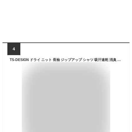
4
TS-DESIGN ドライ ニット 長袖 ジップアップ シャツ 吸汗速乾 消臭 春夏 秋冬 作業着 作業服 おしゃれ カジュアル スポーツ ゴルフ テニス メンズ レディース ホワイト ネイビー ブルー ブラック 白 紺 青 黒 TSデザイン 藤和 [ネコポス] tw-3025