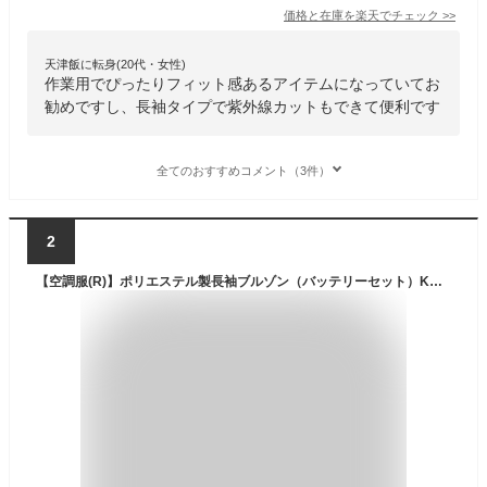
価格と在庫を
楽天
でチェック
>>
天津飯に転身(20代・女性)
作業用でぴったりフィット感あるアイテムになっていてお
勧めですし、長袖タイプで紫外線カットもできて便利です
全てのおすすめコメント（3件）
2
【空調服(R)】ポリエステル製長袖ブルゾン（バッテリーセット）KU90510 | ファン 涼しい パーツ ベスト バッテリー ハーネス 綿 袖 夏 涼しい クール 空調 ウェア 服 作業着 夏場 熱中症 対策 おしゃれ かっこいい カジュアル メンズ レディース 服だけ 服のみ 服単体