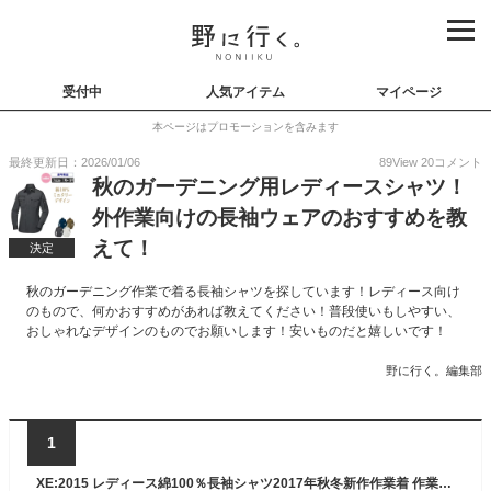
受付中
人気アイテム
マイページ
本ページはプロモーションを含みます
最終更新日：2026/01/06
89
View
20
コメント
秋のガーデニング用レディースシャツ！
外作業向けの長袖ウェアのおすすめを教
えて！
決定
秋のガーデニング作業で着る長袖シャツを探しています！レディース向け
のもので、何かおすすめがあれば教えてください！普段使いもしやすい、
おしゃれなデザインのものでお願いします！安いものだと嬉しいです！
野に行く。編集部
1
XE:2015 レディース綿100％長袖シャツ2017年秋冬新作作業着 作業服 レディース シャツ ワークシャツ