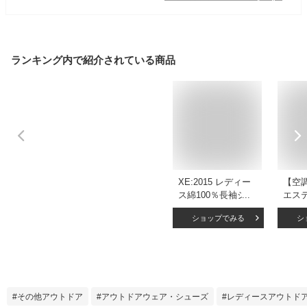
ランキング内で紹介されている商品
XE:2015 レディー
【空調
ス綿100％長袖シャ
エス
ツ2017年秋冬新作
ゾン
ショップでみる
シ
作業着 作業服 レデ
ット）K
ィース シャツ ワー
ァン 
クシャツ
ベス
ハーネ
涼しい
ウェア
その他アウトドア
アウトドアウェア・シューズ
レディースアウトド
場 熱