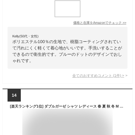
価格と在庫を
Amazon
でチェック
>>
Kelly(50代・女性)
ポリエステル100％の生地で、樹脂コーティングされてい
て汚れにくく軽くて着心地がいいです。手洗いすることが
できるので衛生的です。ブルーのドットのデザインでおし
ゃれです。
全てのおすすめコメント
(
1
件)
>
14
[楽天ランキング1位] ダブルガーゼ シャツ レディース 春 夏 秋 冬 M L XL 2XL 綿シャツ 綿 ブラウス 長袖 シャツ 2重ガーゼ 綿 コットン 通気性 膨らみ 無地 ホワイト ブラック グリーン ネイビー ワイン オーカー ブラウン レッド 10カラー