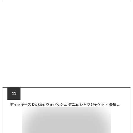
11
ディッキーズ Dickies ウォバッシュ デニム シャツジャケット 長袖 ストレッチ ストライプ ジャケット シャツ メンズ レディース シンプル カジュアル 作業服 作業着 ユニフォーム かっこいい おしゃれ 大きいサイズ S M L 春夏 秋冬 コーコス cc-d698