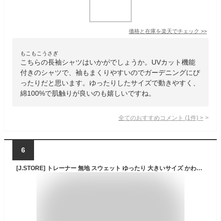
価格と在庫を
楽天
でチェック
>>
もこもこうさぎ
こちらの長袖シャツはいかがでしょうか。UVカット機能
付きのシャツで、袖もまくりやすいのでガーデニングにぴ
ったりだと思います。ゆったりしたサイズで動きやすく、
綿100%で肌触りが良いのも嬉しいですね。
全てのおすすめコメント
(
1
件)
>
6
[J.STORE] トレーナー 無地 スウェット ゆったり 大きいサイズ かわいい 無地シャツ tシャツ ふんわり トップス 春 秋 長袖 プルオーバー カットソー お洒落 オシャレ おおきい カジュアル 個性的 可愛い マタニティ 丸首 トレーニングウェア ビッグシルエット リラックス オーバーサイズ u ネック Uネック アウトドア 部屋着 寝間着 ブラウン レディース 4S-J08-BRM