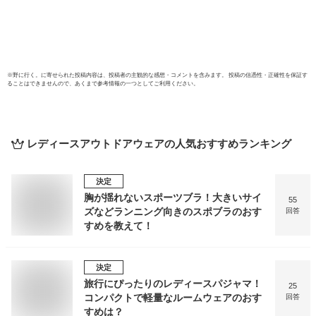
ゃれ 
ジュア
ディー
のみ 
※
野に行く。
に寄せられた投稿内容は、投稿者の主観的な感想・コメントを含みます。 投稿の信憑性・正確性を保証す
ることはできませんので、あくまで参考情報の一つとしてご利用ください。
レディースアウトドアウェア
の人気おすすめランキング
決定
胸が揺れないスポーツブラ！大きいサイ
55
ズなどランニング向きのスポブラのおす
回答
すめを教えて！
決定
旅行にぴったりのレディースパジャマ！
25
コンパクトで軽量なルームウェアのおす
回答
すめは？