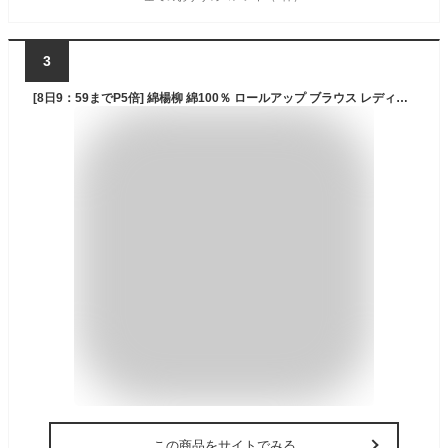
3
[8日9：59までP5倍] 綿楊柳 綿100％ ロールアップ ブラウス レディース ブラウス 長袖 薄手 作業ブラウス カジュアル アウトドア 作業用ブラウス シャツ 農作業着 農作業 畑仕事 ガーデニング 園芸 仕事着 登山 家事 母 敬老 夏でも涼しい長袖 春 夏 秋
この商品をサイトでみる