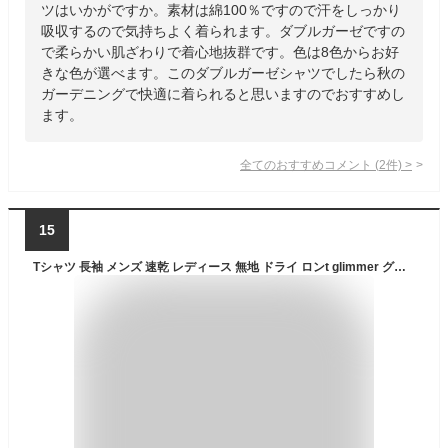
ツはいかがですか。素材は綿100％ですので汗をしっかり
吸収するので気持ちよく着られます。ダブルガーゼですの
で柔らかい肌ざわりで着心地抜群です。色は8色からお好
きな色が選べます。このダブルガーゼシャツでしたら秋の
ガーデニングで快適に着られると思いますのでおすすめし
ます。
全てのおすすめコメント
(
2
件)
>
15
Tシャツ 長袖 メンズ 速乾 レディース 無地 ドライ ロンt glimmer グリマー 4.4オンス ドライTシャツ 00304-ALT 送料無料 春 夏 秋 冬 ホワイト 白 ブラック 黒 ネイビー グレー 140cm-7L