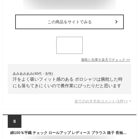
この商品をサイトでみる
価格と在庫を
楽天
でチェック
>>
あみあみあみ(40代・女性)
汗をよく吸いフィット感のある ポロシャツは腕枕した時
にも落ちてきにくいので農作業にぴったりだと思います
全てのおすすめコメント
(
1
件)
>
8
綿100％平織 チェック ロールアップ レディース ブラウス 格子 長袖シャツ 薄手 柔らか手触り カジュアル アウトドア 作業用ブラウス 作業ブラウス 農作業着 農作業 畑仕事 ガーデニング 園芸 仕事着 登山 家事 M L LL 春 夏 秋