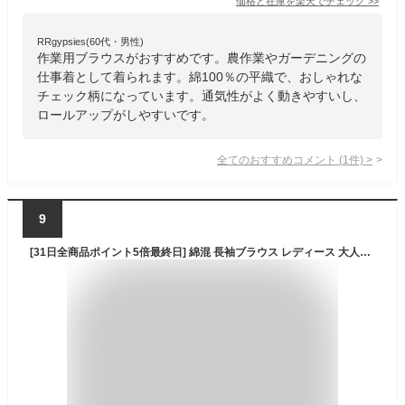
価格と在庫を
楽天
でチェック
>>
RRgypsies(60代・男性)
作業用ブラウスがおすすめです。農作業やガーデニングの
仕事着として着られます。綿100％の平織で、おしゃれな
チェック柄になっています。通気性がよく動きやすいし、
ロールアップがしやすいです。
全てのおすすめコメント
(
1
件)
>
9
[31日全商品ポイント5倍最終日] 綿混 長袖ブラウス レディース 大人女性の為のおしゃれ 可愛い Aライン ゆったりサイズ 衿フリル バンドカラー ギンガム チェック 格子 長袖シャツ カジュアル 農ガール ガーデニング M L 春 夏 秋 冬 オールシーズン