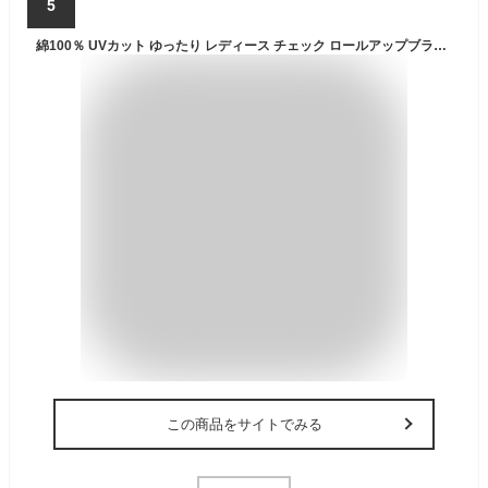
5
綿100％ UVカット ゆったり レディース チェック ロールアップブラウス UVカット 格子 長袖シャツ 農作業 作業ブラウス 作業用ブラウス 作業着 ガーデニング アウトドア ハイキング 登山 山菜採り M L LL 3L春 夏 秋
この商品をサイトでみる