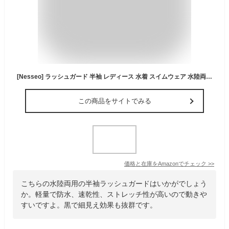
[Nesseo] ラッシュガード 半袖 レディース 水着 スイムウェア 水陸両用 スイム シャツ 紫外線対策 日焼け予防 ハイネック 速乾 プール 海 サーフィン 112-blk-gr-L
この商品をサイトでみる
価格と在庫を
Amazon
でチェック
>>
こちらの水陸両用の半袖ラッシュガードはいかがでしょう
か。軽量で防水、速乾性、ストレッチ性が高いので動きや
すいですよ。黒で細見え効果も抜群です。