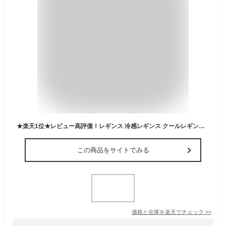
★楽天1位★レビュー高評価！レギンス 冷感レギンス クールレギンス 冷感スパッツ 夏用 クール ひんやり 涼感レギンス 美脚 吸汗速乾 薄手 接触冷感 UVカット 締め付けない インナー タイツ レギンスパンツ ツルツル 7分丈 9分丈 涼しい COOL 夏用 スポーツ ヨガ アウトドア
この商品をサイトでみる
価格と在庫を
楽天
でチェック
>>