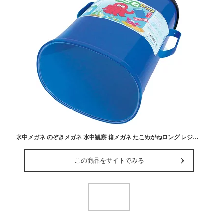
水中メガネ のぞきメガネ 水中観察 箱メガネ たこめがねロング レジャー キャンプ 海水浴 磯遊び 川遊び 船底点検 日本製 山研工業
この商品をサイトでみる