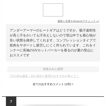
価格と在庫を
Amazon
でチェック
>>
アンダーアーマーのヒートギアはどうですか、吸汗速乾性
が高く汗をかいても汗冷えしないので登山中でも着心地が
良い状態を維持してくれます、コンプレッションタイプで
筋肉をサポートし疲労しにくく作られています、これをイ
ンナーに長袖のUVカットパーカーを着るのが夏の登山に
おススメです
回答された質問
7月の登山服装｜初心者向け夏用のおすすめを教えて！
全てのおすすめコメント
(
1
件)
>
7