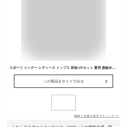
スポーツ インナー レディース トップス 長袖 UVカット 夏用 接触冷感 涼しい UVケア スポーツウェア 吸汗速乾 薄手 アンダーウェア ハイネック 丸首 Tシャツ トレーニング ウォーキング ジム 登山【iLegアイレッグ】【クールドライ】*1 *2-2t *y3-3t
この商品をサイトでみる
価格と在庫を
楽天
でチェック
>>