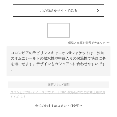
この商品をサイトでみる
価格と在庫を
楽天
でチェック
>>
コロンビアのラビリンスキャニオンⅡジャケットは、独自
のオムニシールドの撥水性や中綿入りの保温性で快適に冬
を過ごせます。デザインもカジュアルに合わせやすいです
。
回答された質問
コロンビアのレディースアウター｜2025秋冬新作など防寒上着のお
すすめは？
全てのおすすめコメント
(
10
件)
>