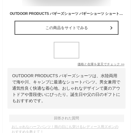
OUTDOOR PRODUCTS バギーズショーツ バギーショーツ ショートパンツ ハーフパンツ 水陸両用 メンズ ブランド アウトドアプロダクツ メンズ レディ ース 短パン 海 川 キャンプ 服 夏用 夏服 父の日
この商品をサイトでみる
価格と在庫を
楽天
でチェック
>>
OUTDOOR PRODUCTS バギーズショーツは、水陸両用
で海や川、キャンプに最適なショートパンツ。男女兼用で
通気性良く快適な着心地。おしゃれなデザインで夏のアウ
トドアや普段使いにぴったり。誕生日や父の日のギフトに
もおすすめです。
回答された質問
おしゃれなハーフパンツ！雨の日にも穿けるレディース用ズボンの
おすすめを教えて！