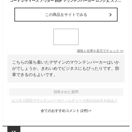
コート レディース アウター 好評 マウンテンパーカー ロング丈 スプリングコート ジャケット レディースコート おしゃれ 大人 きれいめ 春 秋 オフィス ビジネス ライトアウター 通勤 仕事 カジュアル 防寒 シンプル レディースファッション 体型カバー
この商品をサイトでみる
価格と在庫を
楽天
でチェック
>>
こちらの落ち着いたデザインのマウンテンパーカーはいか
がでしょうか。きれいめでビジネスにもぴったりです。防
寒できるのもよいです。
回答された質問
ビジネス対応マウンテンパーカー｜レディース向けのおすすめは？
全てのおすすめコメント
(
2
件)
>