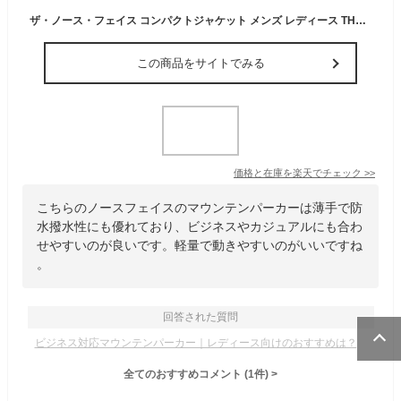
ザ・ノース・フェイス コンパクトジャケット メンズ レディース THE NORTH FACE ノースフェイス コンパクトアノラック アノラックジャケット マウンテンパーカー マウンテンジャケット 秋 冬 薄手 防水 撥水 防寒 通勤 大きいサイズ カジュアル ビジネス ブランド NP22333
この商品をサイトでみる
価格と在庫を
楽天
でチェック
>>
こちらのノースフェイスのマウンテンパーカーは薄手で防
水撥水性にも優れており、ビジネスやカジュアルにも合わ
せやすいのが良いです。軽量で動きやすいのがいいですね
。
回答された質問
ビジネス対応マウンテンパーカー｜レディース向けのおすすめは？
全てのおすすめコメント
(
1
件)
>