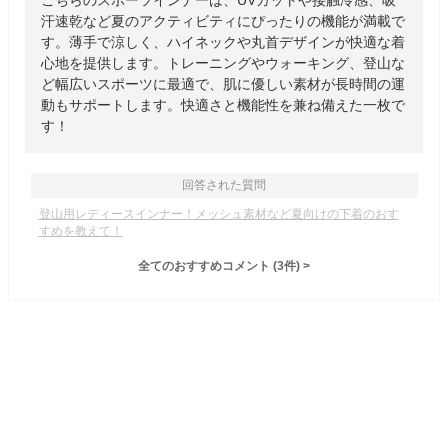
こちらのスポーツインナーは、UVカットや接触冷感、吸
汗速乾など夏のアクティビティにぴったりの機能が満載で
す。薄手で涼しく、ハイネックや丸首デザインが快適な着
心地を提供します。トレーニングやウォーキング、登山な
ど幅広いスポーツに最適で、肌に優しい素材が長時間の運
動もサポートします。快適さと機能性を兼ね備えた一枚で
す！
回答された質問
登山用レディースインナー！メッシュ素材など夏向けの下着のおす
すめを教えて！
全てのおすすめコメント
(
3
件)
>