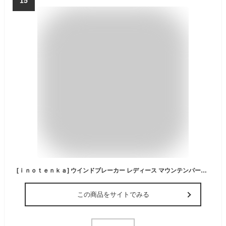
15
[ｉｎｏｔｅｎｋａ] ウインドブレーカー レディース マウンテンパーカー ブルゾン 撥水 防風 ゆったり ジャケット 大きいサイズ 春 秋 登山 アウター 軽量 男女兼用(M ブラック)
この商品をサイトでみる