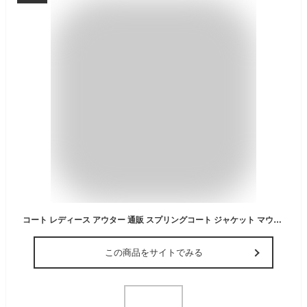
コート レディース アウター 通販 スプリングコート ジャケット マウンテンパーカー ロング丈 レディースコート おしゃれ 大人 きれいめ 春 秋 オフィス ビジネス ライトアウター 通勤 仕事 カジュアル 防寒 シンプル レディースファッション 体型カバー
この商品をサイトでみる