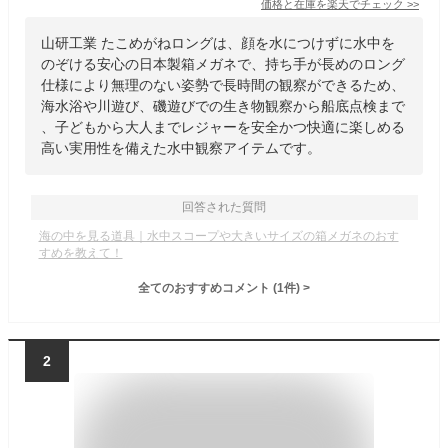
価格と在庫を
楽天
でチェック
>>
山研工業 たこめがねロングは、顔を水につけずに水中を
のぞける安心の日本製箱メガネで、持ち手が長めのロング
仕様により無理のない姿勢で長時間の観察ができるため、
海水浴や川遊び、磯遊びでの生き物観察から船底点検まで
、子どもから大人までレジャーを安全かつ快適に楽しめる
高い実用性を備えた水中観察アイテムです。
回答された質問
海の中を見る道具｜水中スコープや大きいサイズの箱メガネのおす
すめを教えて！
全てのおすすめコメント
(
1
件)
>
2