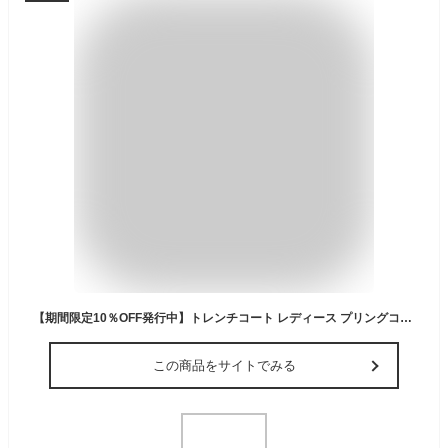
【期間限定10％OFF発行中】トレンチコート レディース プリングコート 秋 冬 通勤 ビジネス オフィス マウンテンパーカー スプリングコート ミリタリー 春コート ジャケット 春秋 ロング丈 モッズコート 入学式 卒業式
この商品をサイトでみる