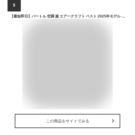
5
【最短即日】バートル 空調 服 エアークラフト ベスト 2025年モデル AC2064 AC09 AC09-1 24v バッテリー＆ファンセット サイドファン 遮熱効果 撥水 防汚 男女兼用 迷彩 フルハーネス カジュアル 作業服 空調ウェア 春夏 涼しい 風量 強い エアクラ M L XL XXL
この商品をサイトでみる