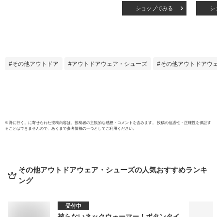
ト 24V リチウムイ
体感-
ショップでみる
シ
オンバッテリ−
業服 
AC09 作業服 作業
付き
着 空調作業服 空調
ブラ
服 猛暑 ファン EF
ター 
プロノ BURTLE
暴風フ
AIR CRAFT
量20
その他アウトドア
アウトドアウェア・シューズ
その他アウトドアウ
付き
UVカ
400
ー 熱
アルフ
グレ
※
野に行く。
に寄せられた投稿内容は、投稿者の主観的な感想・コメントを含みます。 投稿の信憑性・正確性を保証す
ることはできませんので、あくまで参考情報の一つとしてご利用ください。
その他アウトドアウェア・シューズ
の人気おすすめランキ
ング
受付中
被らないネックウォーマー！ボタンタイ