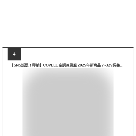
4
【SNS話題！即納】COVELL 空調冷風服 2025年新商品 7~32V調整可能 専用充電器付属 チタンコーティング加工 UPF50+ 最大約46時稼働 通気 速乾 空調作業服 空調ベスト ファンバッテリーセット S～5XL 熱中症対策 プレゼント 1年保証 【P002】