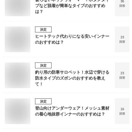
36
プなど脱着が簡単なタイプのおすすめ
回答
は？
決定
ヒートテック代わりになる安いインナー
23
のおすすめは？
回答
決定
釣り用の防寒サロペット！水辺で穿ける
23
防水タイプのズボンのおすすめを教え
回答
て！
決定
登山向けアンダーウェア！メッシュ素材
16
の着心地抜群インナーのおすすめは？
回答