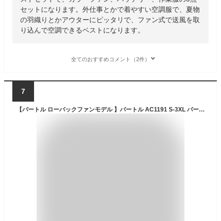
セットになります。外仕事とかで着やすい空調服で、夏物
の羽織りとかアウターにピッタリで、ファン式で送風を取
り込んで空調できるベストになります。
全てのおすすめコメント（2件）
7
【バートル ローバックファンモデル 】バートル AC1191 S-3XL バートル 最新モデル バートル 2025 バートル 長袖 空調 服 長袖空調作業服 作業着 作業服 フード着脱可能 熱中症対策 遮熱効果 アルミ加工 保冷剤ポケット 撥水性 UVカット ac1191