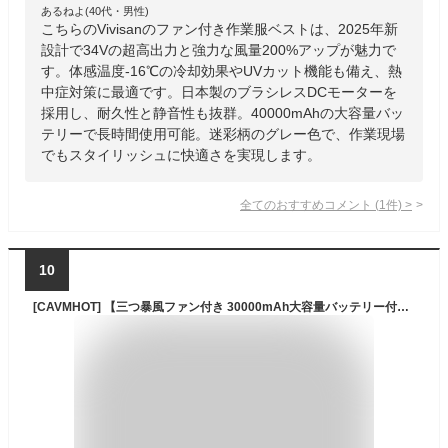
あるねよ(40代・男性)
こちらのVivisanのファン付き作業服ベストは、2025年新
設計で34Vの超高出力と強力な風量200%アップが魅力で
す。体感温度-16℃の冷却効果やUVカット機能も備え、熱
中症対策に最適です。日本製のブラシレスDCモーターを
採用し、耐久性と静音性も抜群。40000mAhの大容量バッ
テリーで長時間使用可能。迷彩柄のグレー色で、作業現場
でもスタイリッシュに快適さを実現します。
全てのおすすめコメント
(
1
件)
>
10
[CAVMHOT] 【三つ暴風ファン付き 30000mAh大容量バッテリー付き 】空調作業服 2025 日本製ブラシレスモーター 長袖 ファンバッテリーセット ファン付き作業服 サイズ調整可能 4段階風量調節可 PSE認証済 男女兼用