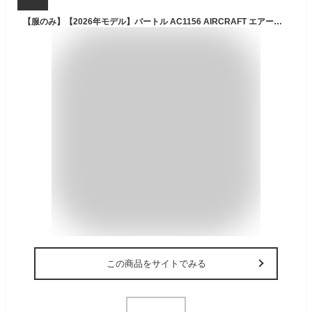
【服のみ】【2026年モデル】バートル AC1156 AIRCRAFT エアークラフト 空調 服 半袖ブルゾン 作業着 空調ウェア サイドファンモデル 最新
この商品をサイトでみる