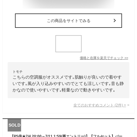
この商品をサイトでみる
価格と在庫を
楽天
でチェック
>>
トモチ
こちらの空調服がオススメです｡肌触りが良いので着やす
いです｡風が入り込みやすいのでとても涼しいです｡音も静
かなので使いやすいです｡軽量なので動きやすいです｡
全てのおすすめコメント
(
2
件)
>
SOLD
【P5倍★7/4 20:00～7/11 1:59(要エントリー)】【フルセット】バートル BURTLE 2025 新型 24V エアークラフト 空調服 長袖 ファン付きウェア 【AC2081】【AC09】【AC09-1】【AC09-2】S-3XL ハイバックファン【ブラック カラーファン バッテリーセット】