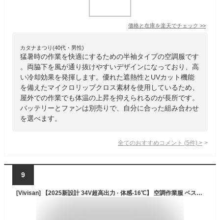
価格と在庫を
楽天
でチェック
>>
カタナまつり(40代・男性)
猛暑時の作業を快適にするための半袖タイプの空調服です
。両脇下を風が通り抜けやすいデザインになっており、高
い冷却効果を発揮します。優れた遮熱性とUVカット機能
を備えたマイクロリップクロス素材を使用しているため、
屋外での作業でも体温の上昇を抑えられるのが長所です。
バッテリーとファンは別売りで、自分に合った組み合わせ
を選べます。
全てのおすすめコメント
(
5
件)
>
9
[Vivisan] 【2025新設計 34V超高出力 · 体感-16℃】 空調作業服 ベスト ファン付き作業服 日本製ブラシレスDCモーター 16~34V出力 暴風ファン 強力 風量200%UP ファン付きベスト 冷却服 UVカット 40000mAhバッテリー 熱中症対策 (JP, アルファベット, M, グレー（迷彩柄）)