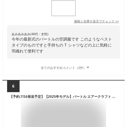
価格と在庫を
楽天
でチェック
>>
あみあみあみ(40代・女性)
今年の最新式のバートルの空調服です このようなベスト
タイプのものですと手持ちの T シャツなどの上に気軽に
羽織れて便利です
全てのおすすめコメント（2件）
6
【予約:7/16発送予定】【2025年モデル】バートル エアークラフト サイドファン ベストセット(バッテリー・カラーファン・作業服の3点組) AC2064set メンズ 空調 服 夏物 作業着 プロノ