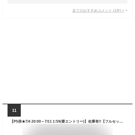
全てのおすすめコメント
(
1
件)
>
11
【P5倍★7/4 20:00～7/11 1:59(要エントリー)】在庫有!!【フルセット】バートル BURTLE 2025 24V ファン付きウェア エアークラフト 空調服 ハイバックファン 半袖【AC2086】【AC09】【AC09-2】S-3XL【カラーファン 新型 24Vバッテリー セット】