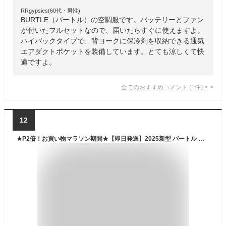
RRgypsies(60代・男性)
BURTLE（バートル）の空調服です。バッテリーとファン
が付いたフルセットなので、届いたらすぐに使えますよ。
ハイバックタイプで、背ヨークに保冷剤を収納できる通気
エアダクトポケットを装備しています。とても涼しくて快
適ですよ。
全てのおすすめコメント
(
1
件)
>
12
★P2倍！お買い物マラソン期間★【即日発送】2025新型 バートル エアークラフト 24Vバッテリー ＆ ファンユニット AC09 AC09-1 リチウムイオン BURTLE AIR CRAFT ファン付きウェア用 空調 服 作業服 作業着