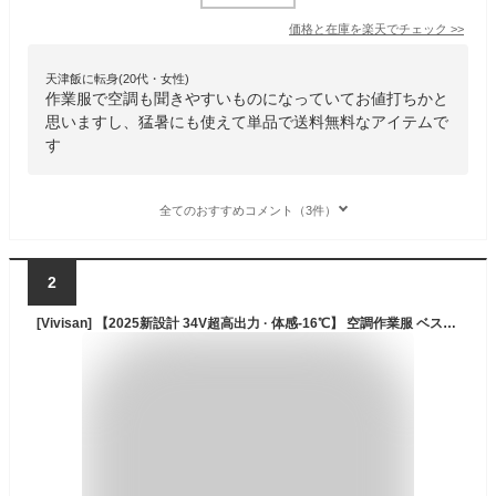
価格と在庫を
楽天
でチェック
>>
天津飯に転身(20代・女性)
作業服で空調も聞きやすいものになっていてお値打ちかと
思いますし、猛暑にも使えて単品で送料無料なアイテムで
す
全てのおすすめコメント（3件）
2
[Vivisan] 【2025新設計 34V超高出力 · 体感-16℃】 空調作業服 ベスト ファン付き作業服 日本製ブラシレスDCモーター 16~34V出力 暴風ファン 強力 風量200%UP ファン付きベスト 冷却服 UVカット 40000mAhバッテリー 熱中症対策 (JP, アルファベット, L, グレー（迷彩柄）)