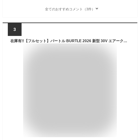
全てのおすすめコメント（3件）
3
在庫有!!【フルセット】バートル BURTLE 2026 新型 30V エアークラフト AIRCRAFT 半袖 空調 服 ファン付きウェア 選べる サイド ハイバックファン【AC2096】【AC10】【AC10-1】【AC10-2】S-3XL【ブラック カラー ファン バッテリー セット】作業服