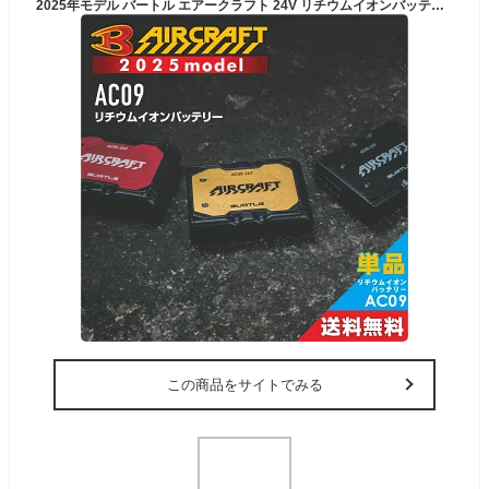
2025年モデル バートル エアークラフト 24V リチウムイオンバッテリ− AC09 作業服 作業着 空調作業服 空調 服 猛暑 ファン EF プロノ BURTLE AIR CRAFT
この商品をサイトでみる