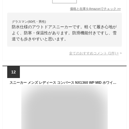
価格と在庫を
Amazon
でチェック
>>
グラスマン(60代・男性)
防水仕様のアウトドアスニーカーです。軽くて履き心地が
よく、防寒・保温性があります。防滑機能付きですし、雪
道でも歩きやすいと思います。
全てのおすすめコメント
(
1
件)
>
12
スニーカー メンズ レディース コンバース NX1360 WP MID ホワイト/グリーン/ブラック ホワイト/ブラック/レッド ブラック/ホワイト CONVERSE スノートレ ブーツ カジュアル コートタイプ ガセットタン 防滑 防水 撥水 耐久性 冬 雨天 雪道 男性 紳士 女性 婦人 学生 通学