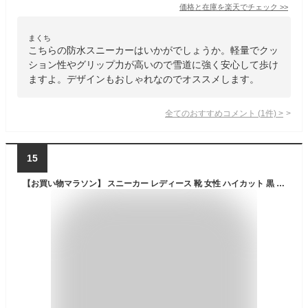
価格と在庫を
楽天
でチェック
>>
まくち
こちらの防水スニーカーはいかがでしょうか。軽量でクッ
ション性やグリップ力が高いので雪道に強く安心して歩け
ますよ。デザインもおしゃれなのでオススメします。
全てのおすすめコメント
(
1
件)
>
15
【お買い物マラソン】 スニーカー レディース 靴 女性 ハイカット 黒 ブラック 白 ホワイト 防水 雨 雨の日 滑らない 幅広 ワイズ 3E クッション 取り外せるインソール 仕事 通学 学校 雪 冬 シンプル 無地 カジュアル きれいめ ラーキンス LARKINS L-7590