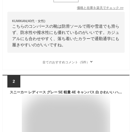
価格と在庫を
楽天
でチェック
>>
KUMIKAN(40代・女性)
こちらのコンバースの靴は防滑ソールで雨や雪道でも滑ら
ず、防水性や撥水性にも優れているのがいいです。カジュ
アルにも合わせやすく、落ち着いたカラーで通勤通学にも
履きやすいのがいいですね。
全てのおすすめコメント（5件）
2
スニーカー レディース グレー 5E 軽量 4E キャンバス 白 かわいい ハイカット 新作 キルティング 秋 3E スリッポン ボア 冬 シューズ 歩きやすい 厚底 疲れない 雪道 夏 おしゃれ ブランド 靴 ピンク あったか 軽い 黒 24.5 人気 春 幅広 ブランド ランキング shs-710