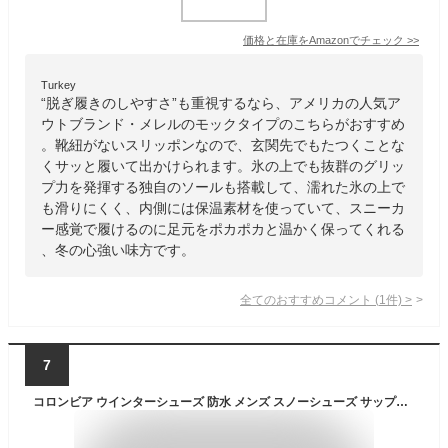
価格と在庫を
Amazon
でチェック
>>
Turkey
“脱ぎ履きのしやすさ”も重視するなら、アメリカの人気ア
ウトブランド・メレルのモックタイプのこちらがおすすめ
。靴紐がないスリッポンなので、玄関先でもたつくことな
くサッと履いて出かけられます。氷の上でも抜群のグリッ
プ力を発揮する独自のソールも搭載して、濡れた氷の上で
も滑りにくく、内側には保温素材を使っていて、スニーカ
ー感覚で履けるのに足元をポカポカと温かく保ってくれる
、冬の心強い味方です。
全てのおすすめコメント
(
1
件)
>
7
コロンビア ウインターシューズ 防水 メンズ スノーシューズ サップランド 3 ロー ウォータープルーフ 雪道対応 スニーカー ローカット 滑らない レディース 冬靴 カジュアルシューズ 冬底 YU8744 010 ブラック 黒 286 エルク 軽量 最強翌日配送 evid