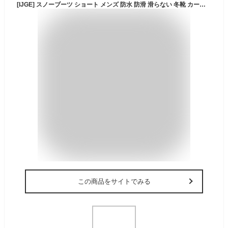
[IJGE] スノーブーツ ショート メンズ 防水 防滑 滑らない 冬靴 カーキ色ボア付き あったか スニーカー 26.5cm 軽量 アウトドア 冬用 裏起毛 防寒 保暖 快適 歩きやすい ウィンターブーツ 軽い 履きやすい 通勤 通学
この商品をサイトでみる