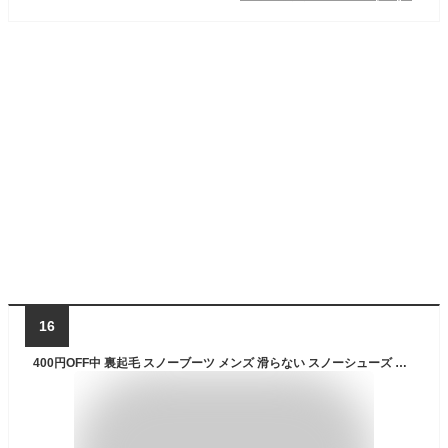
16
400円OFF中 裏起毛 スノーブーツ メンズ 滑らない スノーシューズ ウォーキング ショートブーツ ハイカット スニーカー ファー付き 暖か ブーツ 防寒 防滑 雪対応 厚底 雪靴 冬用 暖かい 登山靴 耐磨耗 ハイキング ウィンター アウトドア 通学 通勤 旅行 雪道