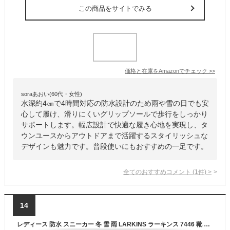
この商品をサイトでみる
価格と在庫を
Amazon
でチェック
>>
soraあおい(60代・女性)
水深約4㎝で4時間対応の防水設計のため雨や雪の日でも安
心して履け、滑りにくいグリップソールで歩行をしっかり
サポートします。幅広設計で快適な履き心地を実現し、タ
ウンユースからアウトドアまで活躍するスタイリッシュな
デザインも魅力です。普段使いにもおすすめの一足です。
全てのおすすめコメント
(
1
件)
>
14
レディース 防水 スニーカー 冬 雪 雨 LARKINS ラーキンス 7446 靴 ローカット スノー シューズ 雪道に強い 防滑