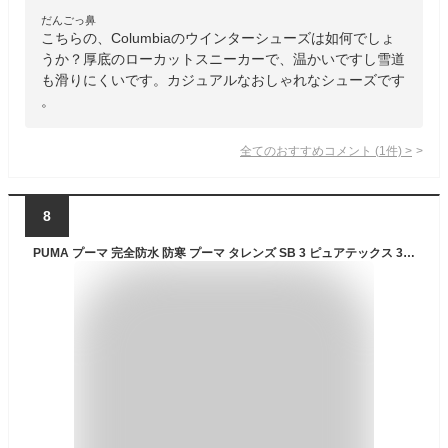
だんごっ鼻
こちらの、Columbiaのウインターシューズは如何でしょ
うか？厚底のローカットスニーカーで、温かいですし雪道
も滑りにくいです。カジュアルなおしゃれなシューズです
。
全てのおすすめコメント
(
1
件)
>
8
PUMA プーマ 完全防水 防寒 プーマ タレンズ SB 3 ピュアテックス 393930 01 02 ハイカット スニーカー メンズ スノトレ ウィンターブーツ かっこいい 雪国対応 寒冷地 靴 黒 男性 大きいサイズ 冬 ウィート ブラック 25cm 25.5 26cm 26.5cm 27cm 28cm 29cm 30cm