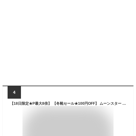
4
【18日限定★P最大8倍】 【冬靴セール★100円OFF】 ムーンスター スニーカー レディース 靴 黒 ブラック 幅広 4E 防滑 滑りにくい 滑らない ガラス繊維 冬 雪 雪道 防水 暖かい あたたかい サイドファスナー スノーシューズ スノーブーツ サプリスト MOONSTAR SPLT FGL99