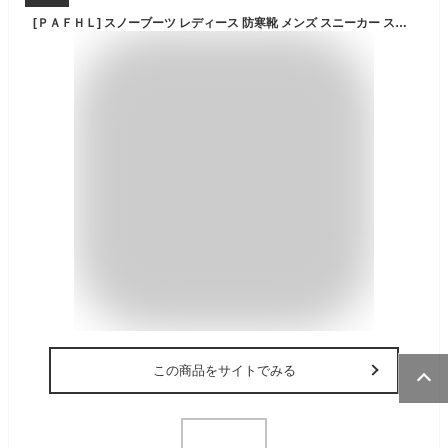
[ＰＡＦＨＬ] スノーブーツ レディース 防寒靴 メンズ スニーカー スノーシューず メンズ 冬 防寒スニーカー 靴 裏起毛 暖かい 23.0cm-28.0cm ブラック 25.0cm
この商品をサイトでみる