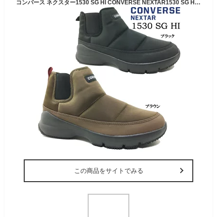
コンバース ネクスター1530 SG HI CONVERSE NEXTAR1530 SG HI メンズ レディース スノートレ スニーカー レインシューズ ショートブーツ カジュアル スリッポン サイドゴア 防滑ソール 防水 撥水 耐久性 冬 雨天 雪道 男性 紳士 男子 女性 婦人 女子 学生 通学
この商品をサイトでみる