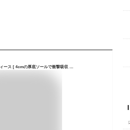
サンダル メンズ レディース [ 4cmの厚底ソールで衝撃吸収 足長効果 超軽量のEVA素材 歩きやすい ] さんだる スポーツサンダル おしゃれ 人気 アウトドア キャンプ つっかけ ビーチサンダル びーちさんだる コンフォートサンダル スポーツさんだる LAD WEATHER ラドウェザー