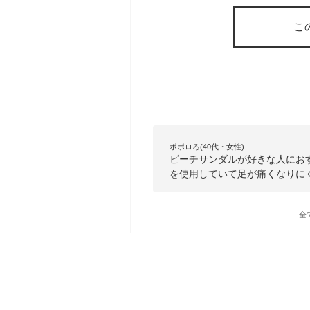
こ
ポポロろ(40代・女性)
ビーチサンダルが好きな人にお
を使用していて足が痛くなりに
全