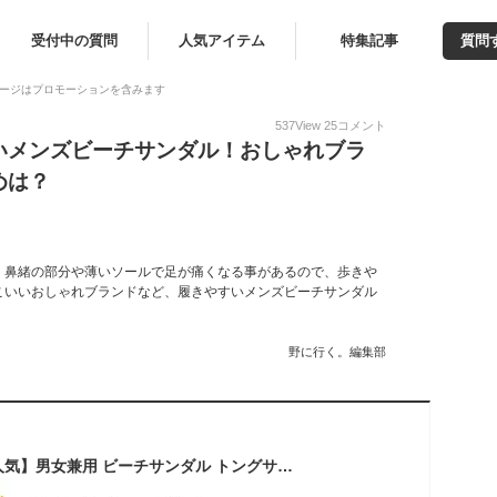
受付中の質問
人気アイテム
特集記事
質問
ージはプロモーションを含みます
537
View
25
コメント
いメンズビーチサンダル！おしゃれブラ
めは？
、鼻緒の部分や薄いソールで足が痛くなる事があるので、歩きや
こいいおしゃれブランドなど、履きやすいメンズビーチサンダル
野に行く。編集部
【進化版★SNSで大人気】男女兼用 ビーチサンダル トングサンダル メンズ レディース シンプル 軽量 EVA素材 厚底 歩きやすい 楽チン 痛くない 疲れない 履きやすい 滑り止め カジュアルシューズ アウトドア 夏用 かっこいい おしゃれ 可愛い 女の子ブランド