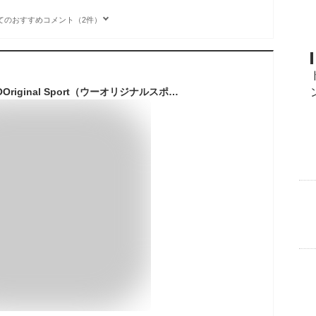
てのおすすめコメント（2件）
ウーフォス/OOFOS OOriginal Sport（ウーオリジナルスポーツ）リカバリーサンダル[トングサンダル/ビーチサンダル/リカバリーシューズ/スポーツ/ランニング/マラソン/トレッキング/メンズ/レディース]