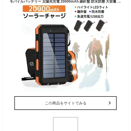
モバイルバッテリー 太陽光充電 20000mAh 羅針盤 防水防塵 大容量 ライト付け ソーラー充電 出張 旅行 地震防災 携帯充電器 人気 大容量 携帯便利 バッテリー 2台同時充電 残量表示 シンプル コンパクト USB 防災 災害 iPhone14 対応
この商品をサイトでみる