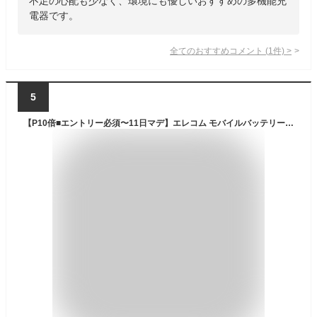
不足の心配も少なく、環境にも優しいおすすめの多機能充
電器です。
全てのおすすめコメント
(
1
件)
>
5
【P10倍■エントリー必須〜11日マデ】エレコム モバイルバッテリー NESTOUT 10000mAh 20W C×1＋A×1 Type-C USB-A 1ポート ネストアウト アウトドア タイプC 防水・防塵・耐衝撃 IP67 高速充電 急速充電 国内メーカー 大容量 ブラック ELECOM DE-NEST-10000BK