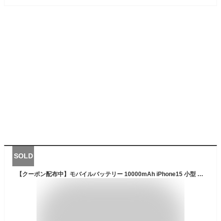
SOLD
【クーポン配布中】モバイルバッテリー 10000mAh iPhone15 小型 大容量 軽量 送料無料 type-c se ソーラー 防災 LED ライト 生活防水 アイフォン Android アンドロイド 2台同時 充電器 マイクロ USB micro USB ケーブル 付属 ※ 直接充電 ではありません