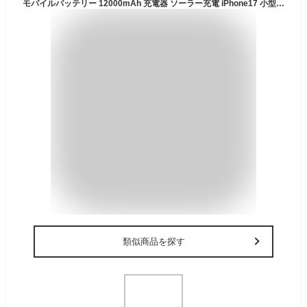
モバイルバッテリー 12000mAh 充電器 ソーラー充電 iPhone17 小型 大容量 軽量 iphone14 type-c se 防水 防災 USB スマートフォン ソーラー充電 太陽光 LEDライト 充電 災害
類似商品を探す