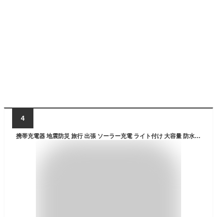
4
携帯充電器 地震防災 旅行 出張 ソーラー充電 ライト付け 大容量 防水防塵 羅針盤 20000mAh 太陽光充電