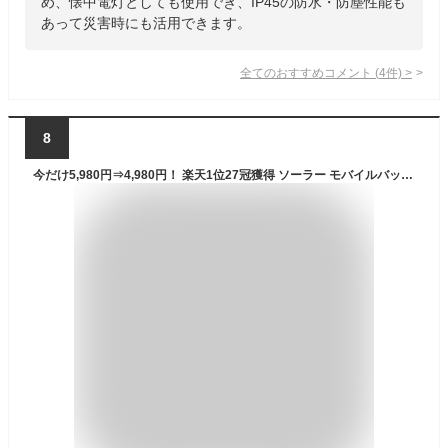
め、懐中電灯としても使用でき、IP45の防水・防塵性能も
あって災害時にも活用できます。
全てのおすすめコメント
(
4
件)
>
8
今だけ5,980円⇒4,980円！ 楽天1位27冠獲得 ソーラー モバイルバッテリー【30000mAh大容量＆4台同時充電】ワイヤレス充電 急速充電 ソーラーチャージャー 災害用バッテリー タイプCケーブル内蔵 ソーラーパワーバンク充電器 ソーラー充電器 LEDライト付 防災/停電/台風