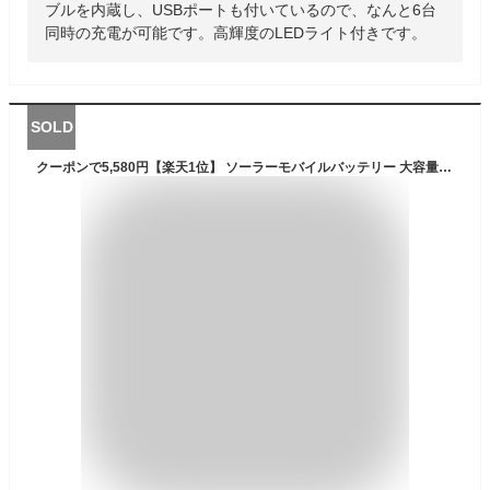
ブルを内蔵し、USBポートも付いているので、なんと6台
同時の充電が可能です。高輝度のLEDライト付きです。
SOLD
クーポンで5,580円【楽天1位】 ソーラーモバイルバッテリー 大容量 モバイルバッテリー 22.5W/PD18W 63200mAh 急速充電 ソーラーチャージャー 6台同時充電 3本ケーブル内蔵+USBポート 5way蓄電 IPX7防水 モバイルバッテリー 高輝度 LEDライト付き 父の日 ギフト