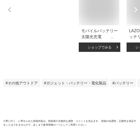
モバイルバッテリー
LAZ
太陽光充電
ッテリ
20000mAh 羅針盤
水防塵
ショップでみる
シ
防水防塵 大容量 ラ
カラ
イト付け ソーラー
グレイ
充電 出張 旅行 地震
l-wpm
防災 携帯充電器 人
気 大容量 携帯便利
バッテリー 2台同時
その他アウトドア
ガジェット・バッテリー・電化製品
バッテリー
充電 残量表示 シン
プル コンパクト
USB 防災 災害
iPhone14 対応
※
野に行く。
に寄せられた投稿内容は、投稿者の主観的な感想・コメントを含みます。 投稿の信憑性・正確性を保証す
ることはできませんので、あくまで参考情報の一つとしてご利用ください。