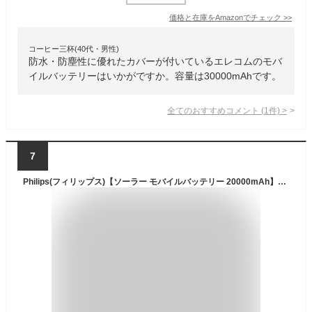
価格と在庫を
Amazon
でチェック
>>
コーヒー三杯(40代・男性)
防水・防塵性に優れたカバーが付いているエレコムのモバ
イルバッテリーはいかがですか。容量は30000mAhです。
全てのおすすめコメント
(
1
件)
>
7
Philips(フィリップス)【ソーラー モバイルバッテリー 20000mAh】ソーラー充電器 ソーラーチャージャー 4way蓄電 大容量充電器 ５ポート 入出力兼用/急速充電/高輝度 LED/SOSライト付き 耐衝撃 旅行/キャンプ/災害/非常用グッズ ios/Android 対応 PSE認証済 DLP7726N (ブラック)