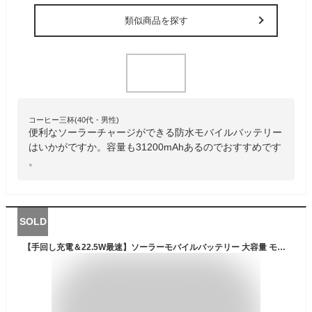
類似商品を探す
コーヒー三杯(40代・男性)
便利なソーラーチャージができる防水モバイルバッテリー
はいかがですか。容量も31200mAhあるのでおすすめです
。
SOLD
【手回し充電＆22.5W最速】ソーラーモバイルバッテリー 大容量 モバイルバッテリー 63800mAh 22.5W/PD18W 急速充電 ソーラーチャージャー 6台同時充電 3本ケーブル内蔵+USBポート 5way蓄電 IPX7防水 高輝度 LEDライト付き 停電対策 地震 災害 防災グッズ