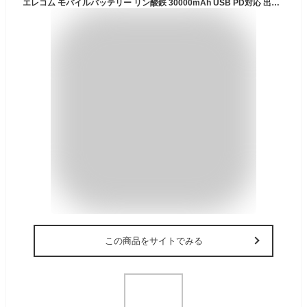
エレコム モバイルバッテリー リン酸鉄 30000mAh USB PD対応 出力2ポート 合計52.5W出力 USB-C 45W出力 / USB-A 7.5W 防水 防塵 IP44 [ Macbook Air/iPad 第10世代 / iPhone 16 15 14 ] ブラック DE-C41-30000BK
この商品をサイトでみる