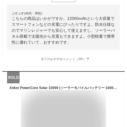
ぷすぷす(40代・男性)
こちらの商品はいかがですか。12000mAhという大容量で
スマートフォンなどの充電にぴったりですよ。防水仕様な
のでマリンレジャーでも安心して使えますし、ソーラーパ
ネル搭載で太陽光から充電もできますよ。小型軽量で携帯
性に優れていて、おすすめです。
全てのおすすめコメント（3件）
SOLD
Anker PowerCore Solar 10000 (ソーラーモバイルバッテリー 10000mAh 大容量)【ソーラーチャージャー/防塵/防水 / IP64対応 / フラッシュライト搭載/低電流モード搭載/PSE技術基準適合】iPhone ＆ Android 各種対応