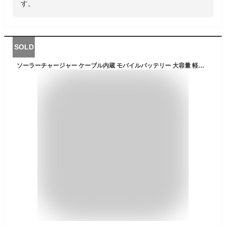
す。
SOLD
ソーラーチャージャー ケーブル内蔵 モバイルバッテリー 大容量 軽量 ケーブル内蔵 ソーラー充電器 31200mAh 急速充電 QuickCharge 最大3A急速充電 ソーラー充電器 充電バッテリー 急速充電 携帯充電器 ソーラーパネル LEDライト 6台同時充電 IPX6防水 防塵 耐衝撃 スマホ 太陽光で充電でき