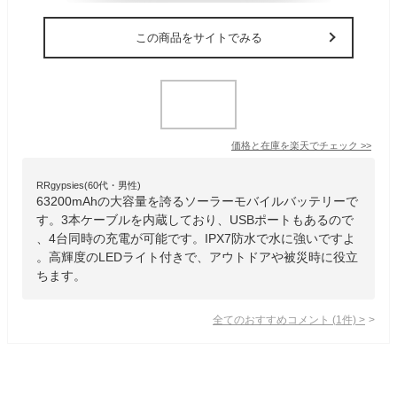
この商品をサイトでみる
価格と在庫を
楽天
でチェック
>>
RRgypsies(60代・男性)
63200mAhの大容量を誇るソーラーモバイルバッテリーで
す。3本ケーブルを内蔵しており、USBポートもあるので
、4台同時の充電が可能です。IPX7防水で水に強いですよ
。高輝度のLEDライト付きで、アウトドアや被災時に役立
ちます。
全てのおすすめコメント
(
1
件)
>