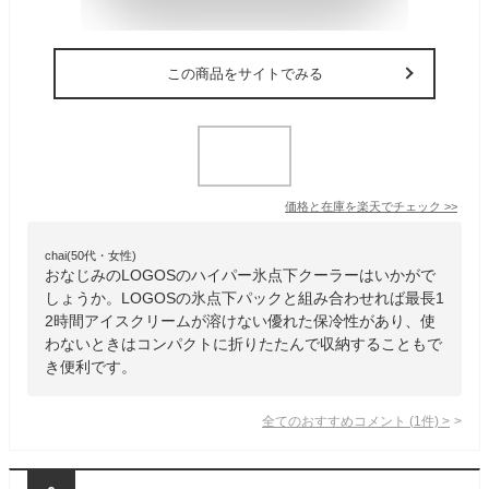
この商品をサイトでみる
価格と在庫を
楽天
でチェック
>>
chai(50代・女性)
おなじみのLOGOSのハイパー氷点下クーラーはいかがで
しょうか。LOGOSの氷点下パックと組み合わせれば最長1
2時間アイスクリームが溶けない優れた保冷性があり、使
わないときはコンパクトに折りたたんで収納することもで
き便利です。
全てのおすすめコメント
(
1
件)
>