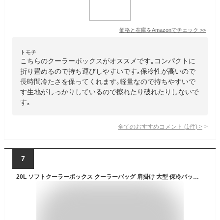
価格と在庫を
Amazon
でチェック
>>
トモチ
こちらのクーラーボックスがオススメです｡コンパクトに
折り畳めるので持ち運びしやすいです｡保冷性が高いので
長時間冷たさを保ってくれます｡軽量なので持ちやすいで
す生地がしっかりしているので擦れたり破れたりしないで
す｡
全てのおすすめコメント
(
1
件)
>
7
20L ソフトクーラーボックス クーラーバッグ 肩掛け 大型 保冷バッグ 保冷バッグ 手提げ 大容量 ソフトクーラーボックス お弁当 収納バッグ ピクニック 運動会 レジャー 花見 行楽 バッグ ショッピング お買い物 キャンプ BBQ