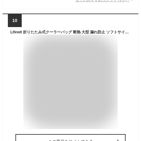
10
Lifewit 折りたたみ式クーラーバッグ 断熱 大型 漏れ防止 ソフトサイド ポータブル クーラーバッグ アウトドア 旅行 ビーチ ピクニック キャンプ バーベキュー パーティー用 ダークグレー 24L (40缶)