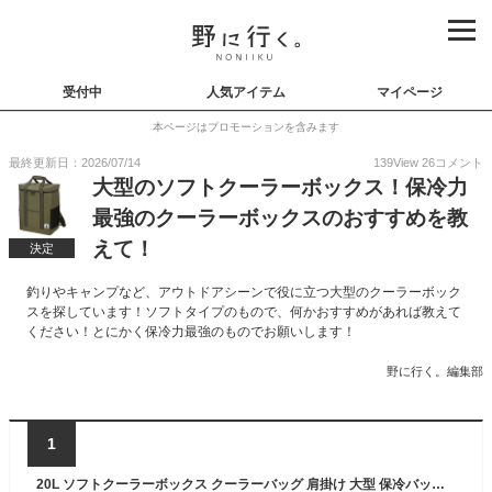
受付中
人気アイテム
マイページ
本ページはプロモーションを含みます
最終更新日：2026/07/14
139
View
26
コメント
大型のソフトクーラーボックス！保冷力
最強のクーラーボックスのおすすめを教
えて！
決定
釣りやキャンプなど、アウトドアシーンで役に立つ大型のクーラーボック
スを探しています！ソフトタイプのもので、何かおすすめがあれば教えて
ください！とにかく保冷力最強のものでお願いします！
野に行く。編集部
1
20L ソフトクーラーボックス クーラーバッグ 肩掛け 大型 保冷バッグ 保冷バッグ 手提げ 大容量 ソフトクーラーボックス お弁当 収納バッグ ピクニック 運動会 レジャー 花見 行楽 バッグ ショッピング お買い物 キャンプ BBQ