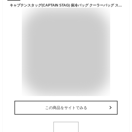
キャプテンスタッグ(CAPTAIN STAG) 保冷バッグ クーラーバッグ スクエア リュック型 クーラーバッグ オリーブ UE-620 使用サイズ:幅34×奥行23×高さ45cm
この商品をサイトでみる