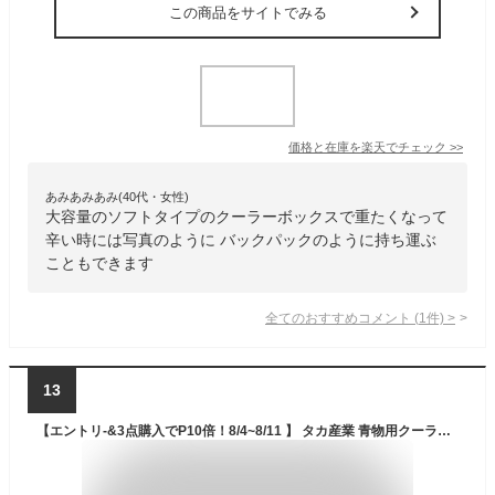
この商品をサイトでみる
価格と在庫を
楽天
でチェック
>>
あみあみあみ(40代・女性)
大容量のソフトタイプのクーラーボックスで重たくなって
辛い時には写真のように バックパックのように持ち運ぶ
こともできます
全てのおすすめコメント
(
1
件)
>
13
【エントリ-&3点購入でP10倍！8/4~8/11 】 タカ産業 青物用クーラーバッグ 100cm 776-角 (クーラーボックス ソフトクーラー クーラー 大型バッグ)