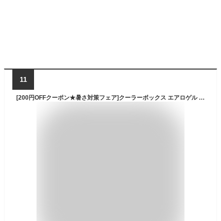
11
[200円OFFクーポン★暑さ対策フェア]クーラーボックス エアロゲル アイリスオーヤマ HUGEL 小型 大型 40L 保冷力 部活 ソフトクーラーボックス アウトドア クーラーバッグ スポーツ 保冷バッグ キャンプ