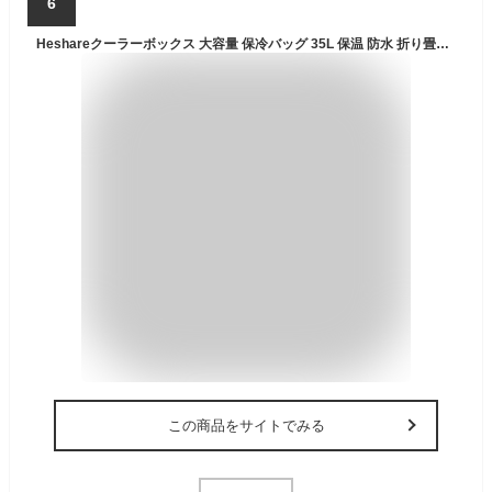
6
Heshareクーラーボックス 大容量 保冷バッグ 35L 保温 防水 折り畳み収納 おしゃれ 軽量 4層断熱 ソフトクーラーボックス 耐摩耗 大型 水漏れ防止 キャンプ/ピクニック/釣り/パーティ/花見/運動会/買い物/ショッピングカート
この商品をサイトでみる