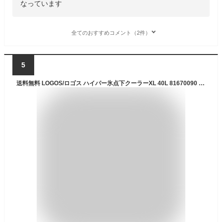
なっています
全てのおすすめコメント（2件）
5
送料無料 LOGOS/ロゴス ハイパー氷点下クーラーXL 40L 81670090 冷凍保存 長時間 大型 大容量 クーラーボックス アイス保存 ソフトケース コンパクト収納 あす楽対応 バイク好き ギフト お買い物マラソン 開催