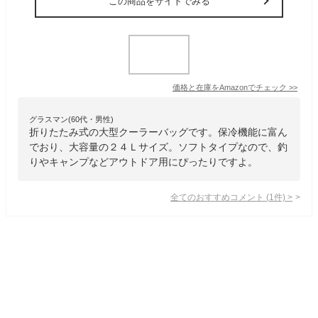
この商品をサイトでみる
価格と在庫を
Amazon
でチェック
>>
グラスマン(60代・男性)
折りたたみ式の大型クーラーバッグです。保冷機能に富ん
でおり、大容量の２４Ｌサイズ。ソフトタイプなので、釣
りやキャンプなどアウトドア用にぴったりですよ。
全てのおすすめコメント
(
1
件)
>