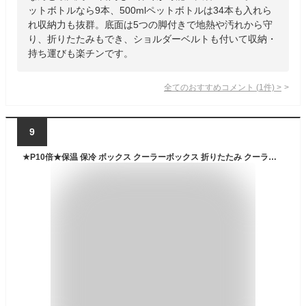
ットボトルなら9本、500mlペットボトルは34本も入れら
れ収納力も抜群。底面は5つの脚付きで地熱や汚れから守
り、折りたたみもでき、ショルダーベルトも付いて収納・
持ち運びも楽チンです。
全てのおすすめコメント
(
1
件)
>
9
★P10倍★保温 保冷 ボックス クーラーボックス 折りたたみ クーラー バッグ 小型 保温バッグ 保冷 軽量 ソフト ベルト 付き 2サイズ 大型 ショルダーベルト 冷蔵 ソロキャンプ カバー 釣り キャンプ バーベキュー 保温箱 ブルー ベージュ