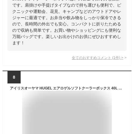
です。肩掛けや手提げタイプなので持ち運びも便利で、ピ
クニックや運動会、花見、キャンプなどのアウトドアやレ
ジャーに最適です。お弁当や飲み物をしっかり保冷できる
ので、長時間の外出でも安心。コンパクトに折りたためる
ので収納も簡単です。お買い物やショッピングにも便利な
万能バッグです。楽しいお出かけのお供にぜひおすすめし
ます！
全てのおすすめコメント
(
1
件)
>
8
アイリスオーヤマ HUGEL エアロゲルソフトクーラーボックス 40L AGSC-40C チャコールグレー エアロゲル クーラーバッグ 超保冷 （5.4日保冷） 超冷却 折り畳み 大容量