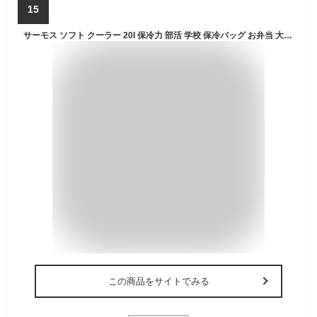
15
サーモス ソフト クーラー 20l 保冷力 部活 学校 保冷バッグ お弁当 大容量 アウトドア【お取り寄せ】保冷 ソフトクーラー THERMOS RFD-0201 選べるカラー2色 サンドベージュ オールブラック
この商品をサイトでみる