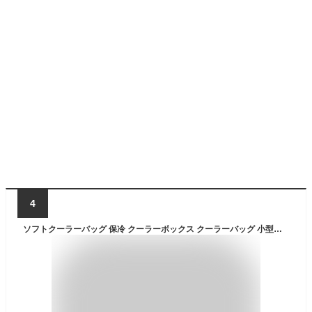
4
ソフトクーラーバッグ 保冷 クーラーボックス クーラーバッグ 小型送料無料ハイドロフラスク ソフトクーラートート [18L]Hydro Flask Soft Cooler Tote肩掛け 保冷バッグ アウトドア◇防水 大型 おしゃれ キャンプ ピクニック F