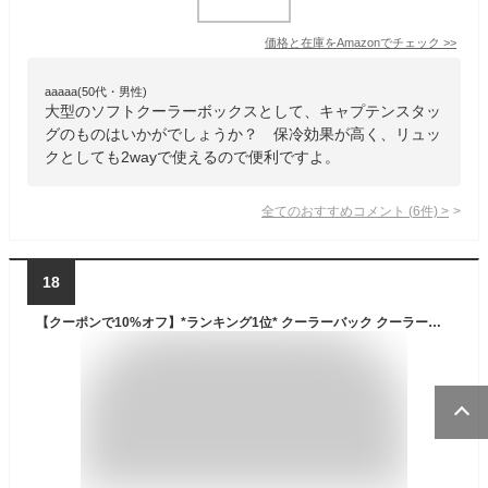
価格と在庫を
Amazon
でチェック
>>
aaaaa(50代・男性)
大型のソフトクーラーボックスとして、キャプテンスタッ
グのものはいかがでしょうか？ 保冷効果が高く、リュッ
クとしても2wayで使えるので便利ですよ。
全てのおすすめコメント
(
6
件)
>
18
【クーポンで10%オフ】*ランキング1位* クーラーバック クーラーバッグ 大型 20l 保冷バック 保冷バッグ 折りたたみ 可能 保温バック 大容量 クーラーボックス バスケット 断熱 スポーツ アウトドア ピクニック ソフトタイプ od319