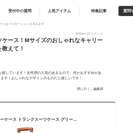
受付中の質問
人気アイテム
特集記事
質問
ージはプロモーションを含みます
96
View
22
コメント
ツケース！Mサイズのおしゃれなキャリー
を教えて！
を探しています！女性用の人気のあるもので、何かおすすめがあ
します！おしゃれなデザインのものだと嬉しいです！
野に行く。編集部
[NZBZ] レトロキャリーケース トランクスーツケース グリーン M(24インチ)