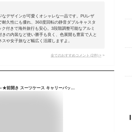
ジなデザインが可愛くオシャレな一品です。PUレザ
で耐久性にも優れ、360度回転の静音ダブルキャスタ
ック付きで海外旅行も安心。3段階調整可能なアルミ
付きの内装など使い勝手も良く、色展開も豊富で人と
ネスや女子旅など幅広く活躍しますよ。
全てのおすすめコメント
(
2
件)
>
★クーポンで7199円～★前開き スーツケース キャリーバッグ キャリーケース フロントオープン ファスナータイプ smサイズ 前ポケット USBポート付き カップホルダー付き 軽量 機内持ち込み 機内持込 トップオープン 小型 出張旅行 メンズ 高評価8029