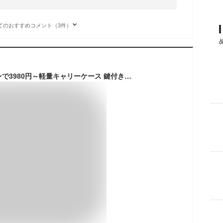
てのおすすめコメント（3件）
【在庫一掃】クーポンで3980円～軽量キャリーケース 鍵付き 鍵開錠 S/Mサイズ TSAロック USBポート ダブルキャスター付き 機内持ち込み対応 カップホルダー ファスナータイプ 2泊3日 4-7泊 旅行向け おしゃれなデザイン★一年保証