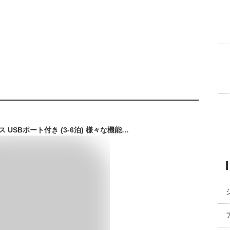
[JOYME] スーツケース USBポート付き (3-6泊) 様々な機能で快適な旅行をサポート (カップホルダー付き/フック機能/TSAロック/収納力◎ / 軽量/静音) 国内線 国際線 キャリーケース キャリーバッグ (ミルクホワイト/Mサイズ 45L)