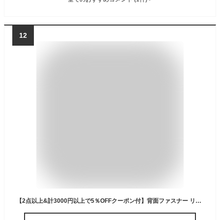
12
【2点以上&計3000円以上で5％OFFクーポン付】背面ファスナー リュック 防犯 通販 レディース 海外旅行 ショルダーバッグ 2way 肩掛け バックパック おしゃれ 通勤 通学 大人 可愛い シンプル かわいい きれいめ 母の日 プレゼント 敬老の日 ギフト バック 鞄