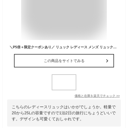
＼P5倍＋限定クーポンあり／ リュック レディース メンズ リュックサック 大容量 軽量 軽い 防水 バックパック 撥水 20L 25L りゅっく Pc対応 通勤 通学 女子 旅行 スポーツリュック ins風 防災グッズ PCリュック かわいい おしゃれ 韓国リュック 学生 高校生 中学生 母の日
この商品をサイトでみる
価格と在庫を
楽天
でチェック
>>
こちらのレディースリュックはいかがでしょうか。軽量で
20から25Lの容量ですので1泊2日の旅行にちょうどいいで
す。デザインも可愛くておしゃれです。