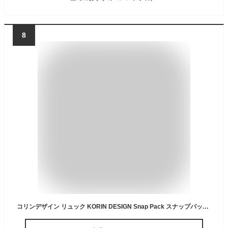
8
コリンデザイン リュック KORIN DESIGN Snap Pack スナップパック ビジネスリュック バックパック TSAロック 防犯 盗難防止 セキュリティー トラベルバッグ 撥水 日本限定ブラック 【2024SS 新作】