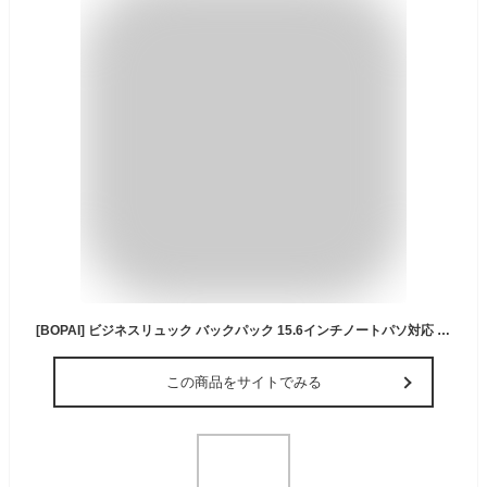
[BOPAI] ビジネスリュック バックパック 15.6インチノートパソ対応 リュックサック メンズ パソコンバッグ 大容量 コンパートメント 盗難防止 防水 USB充電ポート搭載 ブラック
この商品をサイトでみる