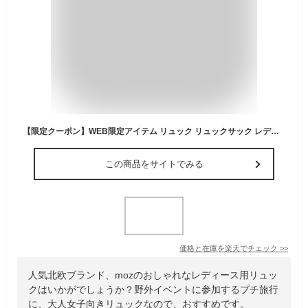
【限定クーポン】WEB限定アイテム リュック リュックサック レディース 通勤 仕事 ビジネス ビジネスリュック A4 PC 収納 パソコン スリム 薄型 大容量 軽量 軽い 出張 オフィス 通学 きれいめ 電車 上品 大人 おしゃれ 女性 女子 10代 20代 30代 40代 50代 60代 旅行 moz
この商品をサイトでみる
価格と在庫を
楽天
でチェック
>>
人気北欧ブランド、mozのおしゃれなレディース用リュッ
クはいかがでしょうか？野外イベントに参加するプチ旅行
に、大人女子向きリュックなので、おすすめです。