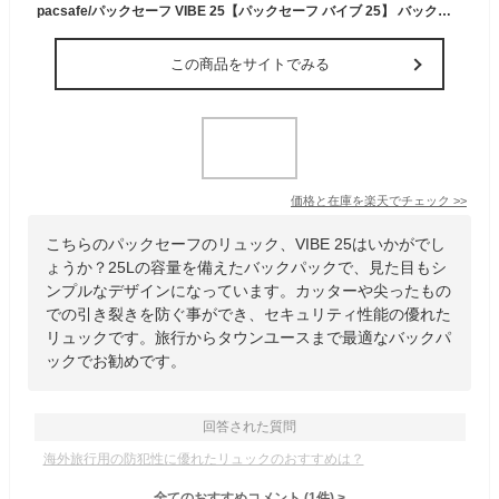
pacsafe/パックセーフ VIBE 25【パックセーフ バイブ 25】 バックパック リュック ( 旅行 海外旅行 バッグ おしゃれ トラベルグッズ 防犯 リュックサック 旅行用バッグ 盗難防止 旅行カバン 出張 ビジネスリュック 旅行バッグ トラベルリュック 25l 大容量 トラベルバッグ )
この商品をサイトでみる
価格と在庫を
楽天
でチェック
>>
こちらのパックセーフのリュック、VIBE 25はいかがでし
ょうか？25Lの容量を備えたバックパックで、見た目もシ
ンプルなデザインになっています。カッターや尖ったもの
での引き裂きを防ぐ事ができ、セキュリティ性能の優れた
リュックです。旅行からタウンユースまで最適なバックパ
ックでお勧めです。
回答された質問
海外旅行用の防犯性に優れたリュックのおすすめは？
全てのおすすめコメント
(
1
件)
>