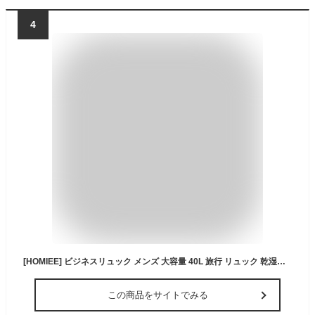
4
[HOMIEE] ビジネスリュック メンズ 大容量 40L 旅行 リュック 乾湿分離 トラベル バックパック シューズ収納 撥水 3WAY リュックサック 17.3型パソコン 機内持ち込み 15.6インチPC USBケーブル付きカバン 通勤 通学 防災
この商品をサイトでみる