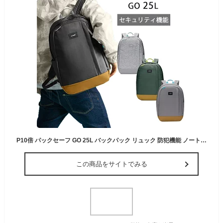
P10倍 パックセーフ GO 25L バックパック リュック 防犯機能 ノートPC収納 セキュリティ機能 旅行 トラベル 海外旅行 スキミング防止 盗難防止 ゴー パックセーフゴー アウトドア リサイクル素材 撥水 メンズ レディース 12970329 pacsafe 正規販売
この商品をサイトでみる