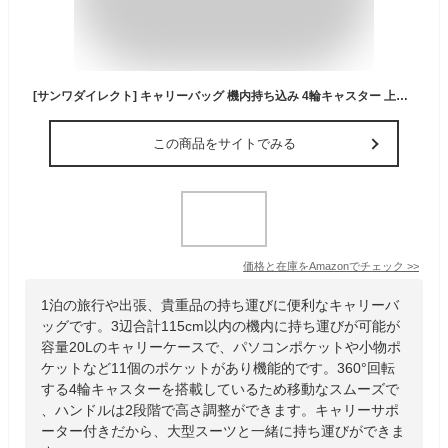
[サンワダイレクト] キャリーバッグ 機内持ち込み 4輪キャスター 上開き 容量20L 14型PC対応 1～2泊 横型 ビジネス 小型 200-BAGCR014BK
この商品をサイトでみる
価格と在庫を
Amazon
でチェック
>>
1泊の旅行や出張、貴重品の持ち運びに便利なキャリーバ
ッグです。3辺合計115cm以内の機内に持ち運びが可能が
容量20Lのキャリーケースで、パソコンポケットや小物ポ
ケットなど11個のポケットがあり機能的です。360°回転
する4輪キャスターを搭載しているため移動なスムーズで
、ハンドルは2段階で高さ調整ができます。キャリーサポ
ーター付きだから、大型スーツと一緒に持ち運びができま