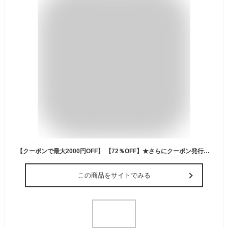
【クーポンで最大2000円OFF】 【72％OFF】★さらにクーポン発行中 スーツケース キャリーバッグ SSサイズ RIKOPIN公式 機内持ち込み 軽量 かわいい シンプル 送料無料 キャスター付き 出張 1泊 2泊 ダイヤルロック おしゃれ 修学旅行 子供用 キャリーケース lcc ハード 安
この商品をサイトでみる