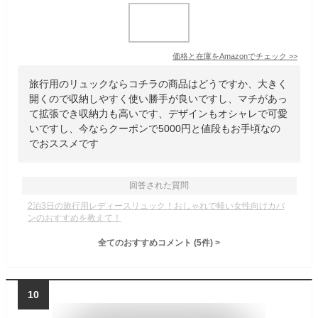
価格と在庫を
Amazon
でチェック
>>
旅行用のリュックならコチラの商品はどうですか、大きく
開くので収納しやすく使い勝手が良いですし、マチがあっ
て拡張でき収納力も高いです、デザインもオシャレで可愛
いですし、今ならクーポンで5000円と値段もお手頃なの
でおススメです
回答された質問
2泊3日の旅行用レディースリュック！おしゃれで軽い女性向けカバ
ンのおすすめを教えて！
全てのおすすめコメント
(
5
件)
>
10