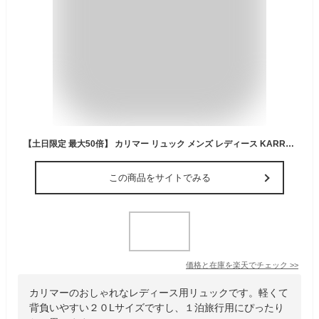
【土日限定 最大50倍】 カリマー リュック メンズ レディース KARRIMOR バッグ リュックサック 軽量 軽い 通学 通勤 旅行 アウトドア 登山 山登り ハイキング トレッキング カジュアル おしゃれ バックパック A4 20L VT day pack F 501220
この商品をサイトでみる
価格と在庫を
楽天
でチェック
>>
カリマーのおしゃれなレディース用リュックです。軽くて
背負いやすい２０Lサイズですし、１泊旅行用にぴったり