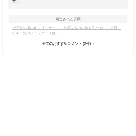
す。
回答された質問
超軽量の極小キャリーケース！大切なものの持ち運びや一泊旅行に
おすすめのスーツケースは？
全てのおすすめコメント
(
2
件)
>