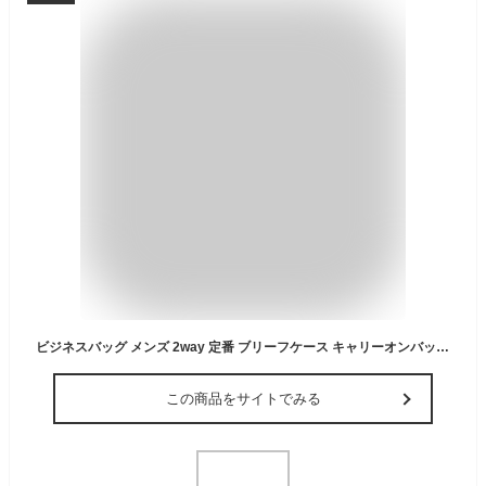
ビジネスバッグ メンズ 2way 定番 ブリーフケース キャリーオンバッグ トートバッグ おしゃれ ビジネスバック トートバック キャリーオンバック 手提げバッグ バッグ バック 鞄 メンズバッグ 紳士鞄 ブラック 大容量 大きめ 父の日 通勤 オシャレ
この商品をサイトでみる