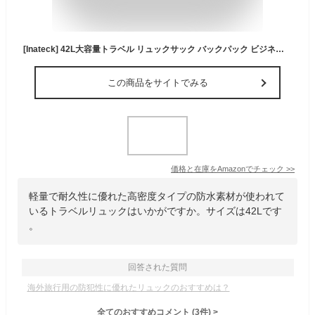
[Inateck] 42L大容量トラベル リュックサック バックパック ビジネス 機内持ち込み 手荷物、15.6インチPC バッグ 撥水生地 ハンドラゲッジ、多機能 通勤 通学 出張 人気 耐衝撃 おしゃれ 男女兼用
この商品をサイトでみる
価格と在庫を
Amazon
でチェック
>>
軽量で耐久性に優れた高密度タイプの防水素材が使われて
いるトラベルリュックはいかがですか。サイズは42Lです
。
回答された質問
海外旅行用の防犯性に優れたリュックのおすすめは？
全てのおすすめコメント
(
3
件)
>