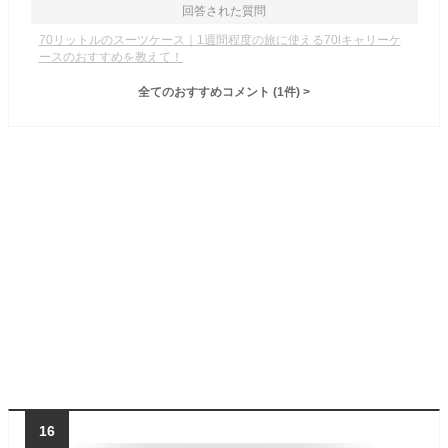
回答された質問
70リットルのスーツケース｜1週間程度の旅に使える70lキャリーケ
ースのおすすめを教えて！
全てのおすすめコメント
(
1
件)
>
16