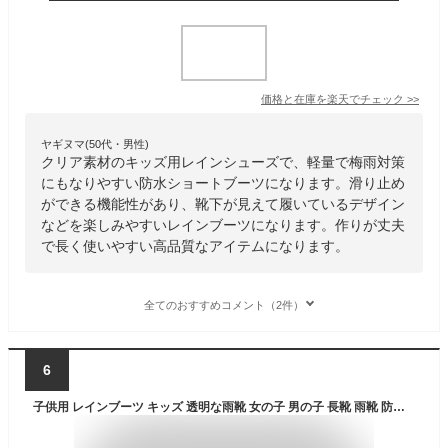
価格と在庫を
楽天
でチェック
>>
ヤギヌマ(50代・男性)
クリア素材のキッズ用レインシューズで、軽量で梅雨対策
にもなりやすい防水ショートブーツになります。滑り止め
ができる機能性があり、靴下が見えて履いているデザイン
などを楽しみやすいレインブーツになります。作りが丈夫
で長く使いやすい高品質なアイテムになります。
全てのおすすめコメント（2件）
6
子供用 レインブーツ キッズ 透明な雨靴 女の子 男の子 長靴 雨靴 防水 子ども 幼児 小学生 通園 通学 雨具 軽量 軽い おしゃれ 17-22.5