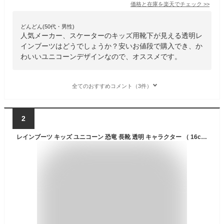
価格と在庫を
楽天
でチェック
>>
どんどん(50代・男性)
人気メーカー、スケーターのキッズ用靴下が見える透明レ
インブーツはどうでしょうか？安いお値段で購入でき、か
わいいユニコーンデザインなので、オススメです。
全てのおすすめコメント（3件）
2
レインブーツ キッズ ユニコーン 恐竜 長靴 透明 キャラクター （ 16cm 雨靴 子ども用 ながぐつ レインシューズ 雨の日 おでかけ 通園 入園 入学 子ども レイングッズ ネームタグ 反射テープ 中敷き付き 子供用 ）