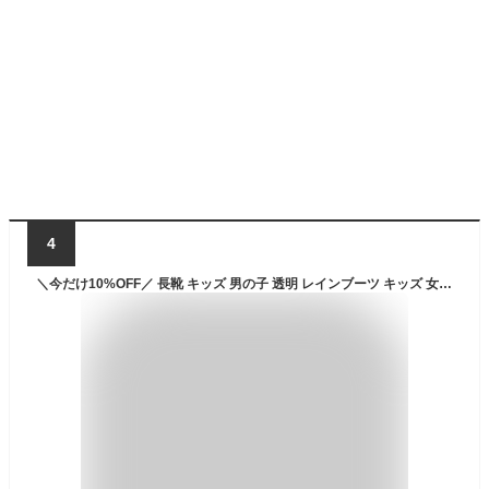
4
＼今だけ10%OFF／ 長靴 キッズ 男の子 透明 レインブーツ キッズ 女の子 長靴 クリア 子供靴 防水 かわいい 14cm 15cm 16cm 反射テープ付き ながぐつ 雨具 雨の日 保育園 幼稚園 通園 お出かけ 恐竜 ユニコーン グリーン パープル RIBTCL