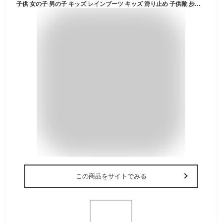
子供 女の子 男の子 キッズ レインブーツ キッズ 滑り止め 子供靴 歩きやすい 幼児園 可愛い 雨具 通園 通学 防水軽い 雨靴 雪 軽量 軽い おしゃれ 安全 雪遊び ベビー シンプル 長靴 梅雨 防水 デザイン 晴雨兼用 ロングブーツ アウトドア 男女兼用 サメ 透明 ながぐつ
この商品をサイトでみる