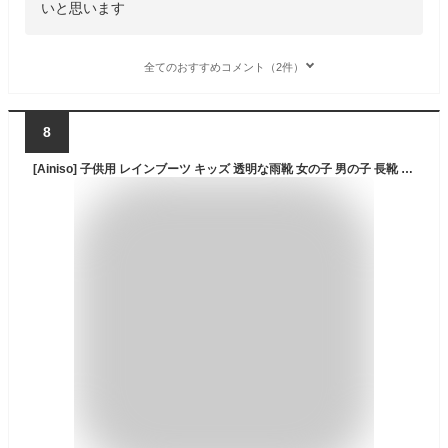
いと思います
全てのおすすめコメント（2件）
8
[Ainiso] 子供用 レインブーツ キッズ 透明な雨靴 女の子 男の子 長靴 雨靴 防水 子ども 幼児 小学生 通園 通学 雨具 軽量 軽い おしゃれ(ブラック 18)