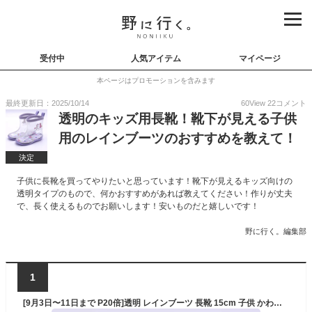
受付中
人気アイテム
マイページ
本ページはプロモーションを含みます
最終更新日：2025/10/14
60
View
22
コメント
透明のキッズ用長靴！靴下が見える子供
用のレインブーツのおすすめを教えて！
決定
子供に長靴を買ってやりたいと思っています！靴下が見えるキッズ向けの
透明タイプのもので、何かおすすめがあれば教えてください！作りが丈夫
で、長く使えるものでお願いします！安いものだと嬉しいです！
野に行く。編集部
1
[9月3日〜11日まで P20倍]透明 レインブーツ 長靴 15cm 子供 かわいい クリア キッズ 雨具 レイングッズ スケーター skater RIBTCL15 リトルユニコーン ユニコーン柄 メルヘン 女の子【反射タブ 雨の日 おでかけ レイン グッズ】