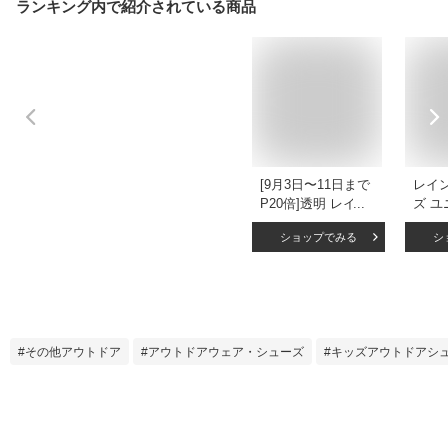
ランキング内で紹介されている商品
[9月3日〜11日まで
レイ
P20倍]透明 レイン
ズ ユ
ブーツ 長靴 15cm
長靴 
ショップでみる
シ
子供 かわいい クリ
ター 
ア キッズ 雨具 レイ
子ど
ングッズ スケータ
レイ
ー skater RIBTCL15
の日 
リトルユニコーン
入園 
ユニコーン柄 メル
イン
その他アウトドア
アウトドアウェア・シューズ
キッズアウトドアシ
ヘン 女の子【反射
タグ 
タブ 雨の日 おでか
敷き付
け レイン グッズ】