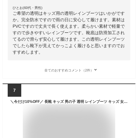
ひとお(60代・男性)
ご希望の透明はキッズ用の透明レインブーツはいかがです
か。完全防水ですので雨の日に安心して履けます。素材は
PVCですので丈夫で長く使えます。柔らかい素材で軽量で
すので歩きやすいレインブーツです。靴底は防滑加工され
てるので滑らず安心して履けます。この透明レインブーツ
でしたら靴下が見えてかっこよく履けると思いますのでお
すすめします。
全てのおすすめコメント（2件）
7
＼今だけ10%OFF／ 長靴 キッズ 男の子 透明 レインブーツ キッズ 女の子 長靴 クリア 子供靴 防水 かわいい 14cm 15cm 16cm 反射テープ付き ながぐつ 雨具 雨の日 保育園 幼稚園 通園 お出かけ 恐竜 ユニコーン グリーン パープル RIBTCL