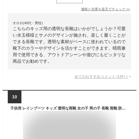
価格と在庫を
楽天
でチェック
>>
オロロ(40代・男性)
こちらのキッズ用の透明な長靴はいかがでしょうか？可愛
い水玉模様とサメのデザインが施され、楽しく履くことが
できる長靴です。透明な素材がベースに使われているので
靴下のカラーやデザインを活かすことができます。晴雨兼
用で使用できる、アウトドアシーンや遊びにもピッタリな
商品でお勧めです。
全てのおすすめコメント
(
1
件)
>
10
子供用 レインブーツ キッズ 透明な雨靴 女の子 男の子 長靴 雨靴 防水 子ども 幼児 小学生 通園 通学 雨具 軽量 軽い おしゃれ 17-22.5