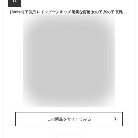
11
[Ainiso] 子供用 レインブーツ キッズ 透明な雨靴 女の子 男の子 長靴 雨靴 防水 子ども 幼児 小学生 通園 通学 雨具 軽量 軽い おしゃれ(ブラック 19)
この商品をサイトでみる