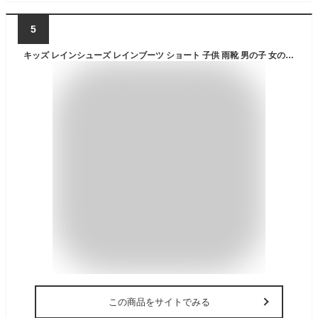
5
キッズ レインシューズ レインブーツ ショート 子供 雨靴 男の子 女の子 ブーツ 雨の日 子供靴 梅雨対策 軽量 子供靴 防水 子ども ショートブーツ サメ 半透明 かわいい 男女兼用 梅雨 雪遊び 雨具 イエロー 滑り止め 軽量 通園 通学 幼稚園 保育園
この商品をサイトでみる