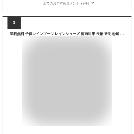
全てのおすすめコメント（2件）
3
送料無料 子供レインブーツ レインシューズ 梅雨対策 長靴 透明 恐竜 Dinosaur ディノサウルス キラキラ キッズ ジュニア 防水 雨靴 男の子 女の子 キッズ おしゃれ ラバーシューズ 可愛い レイン ブーツ ボーイズ 女の子 透明 靴 雨具 子供 子供長靴【楽天海外通販】