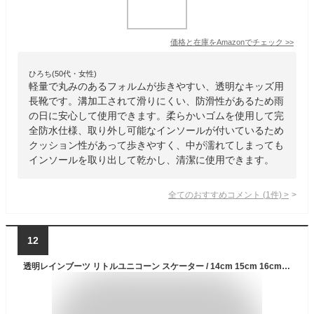
価格と在庫を
Amazon
でチェック
>>
ひろち(50代・女性)
軽量で丸みのあるフォルムが歩きやすい、透明なキッズ用
長靴です。溝加工されて滑りにくい、防滑性があるため雨
の日に安心して使用できます。柔らかいゴムを使用して完
全防水仕様、取り外し可能なインソールが付いているため
クッション性があって歩きやすく、中が濡れてしまっても
インソールを取り出して乾かし、清潔に使用できます。
全てのおすすめコメント
(
1
件)
>
12
透明レインブーツ リトルユニコーン スケーター / 14cm 15cm 16cm 長靴 レインシューズ 雨具 反射テープ付き 子供用 子ども用 キッズ用 こども 幼稚園児 かわいい おしゃれ カワイイ オシャレ クリア 馬 メルヘン 女の子 パープル 紫 ギフト RIBTCL14 RIBTCL15 RIBTCL16