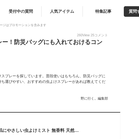
受付中の質問
人気アイテム
特集記事
質問
ージはプロモーションを含みます
260
View
25
コメント
レー！防災バッグにも入れておけるコン
けスプレーを探しています。普段使いはもちろん、防災バッグに
持ち運びやすい、おすすめの虫よけスプレーがあれば教えてくだ
野に行く。編集部
ライオンケミカル お肌にやさしい虫よけミスト 無香料 天然ユーカリオイル配合 携帯用 60mL 虫除け