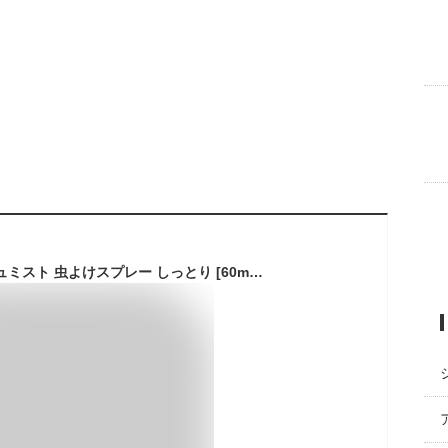
サラテクト フレッシュミスト 虫よけスプレー しっとり [60ml] 携帯用 アウトドア 蚊・ブヨ・トコジラミなど 忌避 (アース製薬)