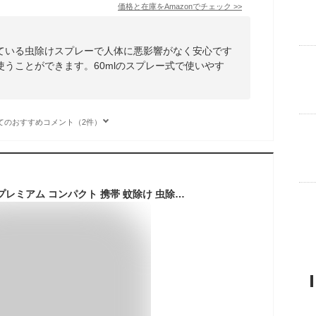
価格と在庫を
Amazon
でチェック
>>
ている虫除けスプレーで人体に悪影響がなく安心です
うことができます。60mlのスプレー式で使いやす
てのおすすめコメント（2件）
蚊に効く 虫コナーズプレミアム コンパクト 携帯 蚊除け 虫除け ネット 150日用 無臭 防虫剤 吊り下げ