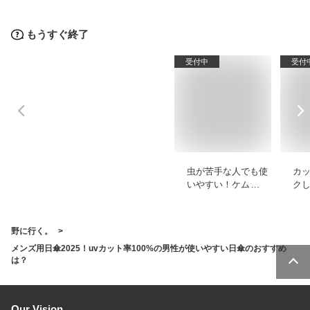
おすすめを教えて！
お
もうすぐ終了
受付中
受付
虫が苦手な人でも使
カ
いやすい！ケムシ対
ク
策で使える殺虫剤の
ェ
おすすめを教えて！
プ
え
野に行く。
メンズ用日傘2025！uvカット率100%の男性が使いやすい日傘のおすすめ
は？
Our Vision