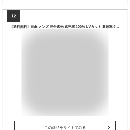
12
【送料無料】日傘 メンズ 完全遮光 遮光率 100% UVカット 遮蔽率 99.9% 遮熱率59% -10℃ メンズ 父親 プレゼント ギフト 実用的 誕生日 男性用日傘 日傘男子 特大 70cm 晴雨兼用 ジャンプ 雨傘 丈夫 グラスファイバー 熱中症 紫外線
この商品をサイトでみる