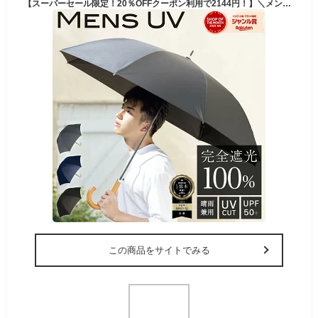
【スーパーセール限定！20％OFFクーポン利用で2144円！】＼メンズ日傘最安値／日傘 長傘 完全遮光 遮光率 100％ UV カット 遮熱 日焼け 紫外線 梅雨 対策 メンズ 日傘 傘 晴雨兼用 撥水 男性 用 かっこいい 無地 シンプル 大きい ジャンプ 軽量 軽い 耐風 丈夫 頑丈 送料無料
この商品をサイトでみる