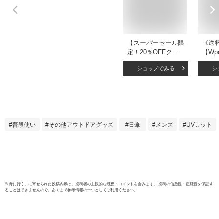
【スーパーセール限
《送
定！20％OFFクー
【Wp
ポン利用で2144
たたみ
ショップでみる
シ
円！】＼メンズ日傘
IZA T
最安値／日傘 長傘
Sli
完全遮光 遮光率
100
100％ UV カット 遮
ト率1
熱 日焼け 紫外線 梅
兼用
雨 対策 メンズ 日傘
折り
普段使い
その他アウトドアグッズ
日傘
メンズ
UVカット
傘 晴雨兼用 撥水 男
ユニ
性 用 かっこいい 無
ィース
地 シンプル 大きい
量 ス
ジャンプ 軽量 軽い
ト】
耐風 丈夫 頑丈 送料
無料
※
野に行く。
に寄せられた投稿内容は、投稿者の主観的な感想・コメントを含みます。 投稿の信憑性・正確性を保証す
ることはできませんので、あくまで参考情報の一つとしてご利用ください。