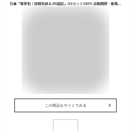
日傘『業界初！段階収納＆JIS認証』UVカット100% 自動開閉・耐風撥水折りたたみ傘 遮光 遮熱 超軽量 ポケット 丈夫 100cm大傘径 晴雨兼用 折り畳み傘 熱中症対策 日焼け止め 肌を守る メンズ/レディース/子供 おしゃれ 母の日 父の日プレゼント ブラック
この商品をサイトでみる