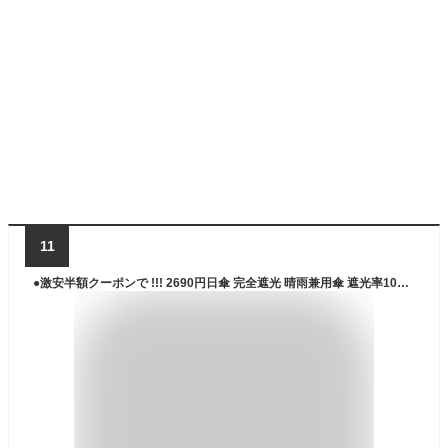
11
●激安半額クーポンで !!! 2690円日傘 完全遮光 晴雨兼用傘 遮光率100% 折り畳み傘 UVカット 自動開閉 傘 大きい レディース メンズ コンパクト ワンタッチ 大きめ 風に強い 折りたたみ 防水 撥水 軽量 スポーツ観戦 10本骨 晴雨兼用 プレゼント