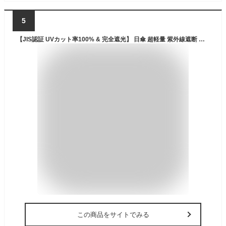
5
【JIS認証 UVカット率100% & 完全遮光】 日傘 超軽量 紫外線遮断 遮熱 UPF50+ 折り畳み日傘 暑さ対策 熱中症対策 日焼け防止 コンパクト 折りたたみ傘 ワンタッチ自動開閉 耐風撥水 晴雨兼用 携帯便利 レディース メンズ 男女兼用 収納ポーチ付き 母の日 父の日 ギフト (ベージュ×ホワイト, 超軽量タイプ)
この商品をサイトでみる