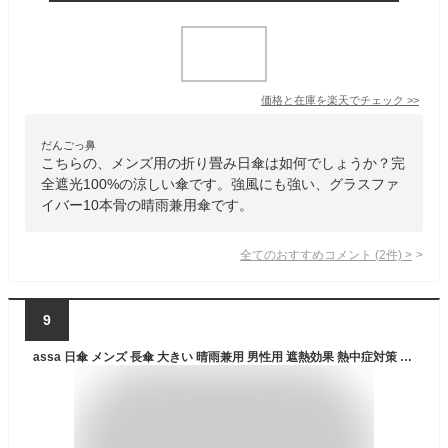
価格と在庫を
楽天
でチェック
>>
だんごっ鼻
こちらの、メンズ用の折り畳み日傘は如何でしょうか？完
全遮光100%の涼しい傘です。強風にも強い、グラスファ
イバー10本骨の晴雨兼用傘です。
全てのおすすめコメント
(
2
件)
>
9
assa 日傘 メンズ 長傘 大きい 晴雨兼用 男性用 遮熱効果 熱中症対策 遮光 100% UVカット グラスファイバー ワンタッチ ジャンプ傘 FJ (FJ172/グレー)