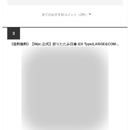
全てのおすすめコメント（2件）
3
《送料無料》【Wpc.公式】折りたたみ日傘 IZA Type/LARGE&COMPACT【完全遮光100％ 完全UVカット100％生地 晴雨兼用 継続撥水 折りたたみ傘 折り畳み傘 メンズ レディース ユニセックス 大きめ 大きい コンパクト】