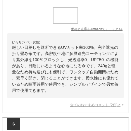
価格と在庫を
Amazon
でチェック
>>
ひろち(50代・女性)
厳しい日差しを遮断できるUVカット率100%、完全遮光の
折り畳み傘です。高密度生地に多層遮光コーティングによ
り紫外線を100％ブロックし、光透過率0、UPF50+の機能
があり、日陰にいるような心地になる傘です。240gと軽
量なため持ち運びにも便利で、ワンタッチ自動開閉のため
、素早く開き、閉じることができます。撥水性にも優れて
いるため晴雨兼用で使用でき、シンプルデザインで男女兼
用で使用できます。
全てのおすすめコメント
(
2
件)
>
6