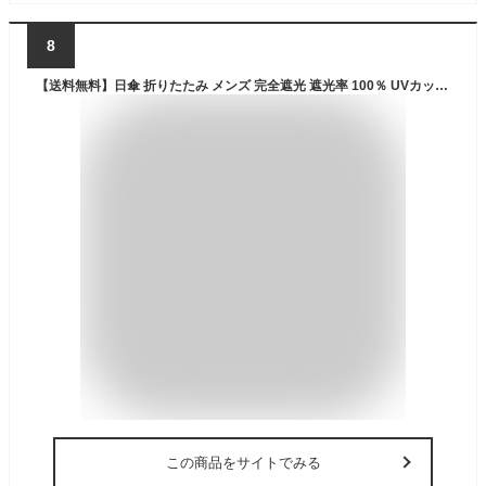
8
【送料無料】日傘 折りたたみ メンズ 完全遮光 遮光率 100％ UVカット 遮蔽率 99.9% 遮熱率59% -10℃ 父親 プレゼント ギフト 誕生日 日傘男子 お祝 男性用日傘 2段式 10本骨 晴雨兼用 レジャー 手開 丈夫 グラスファイバー
この商品をサイトでみる