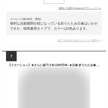
価格と在庫を
Amazon
でチェック
>>
コーヒー三杯(40代・男性)
便利な自動開閉仕様になっている折りたたみ日傘はいかが
ですか。晴雨兼用タイプで、カラーは5色あります。
全てのおすすめコメント
(
1
件)
>
7
【イエーション】★さらに値下げ★1280円/本~★日傘 折りたたみ傘 ワンタッチ 軽量220g 自動開閉 折り畳み傘 晴雨兼用傘 折りたたみ傘 折りたたみ 自動 おりたたみ傘 完全遮光 雨傘 男女兼用傘 超軽量 折り畳傘 遮光 遮熱 UVカット UPF50+ コンパクト かわいい