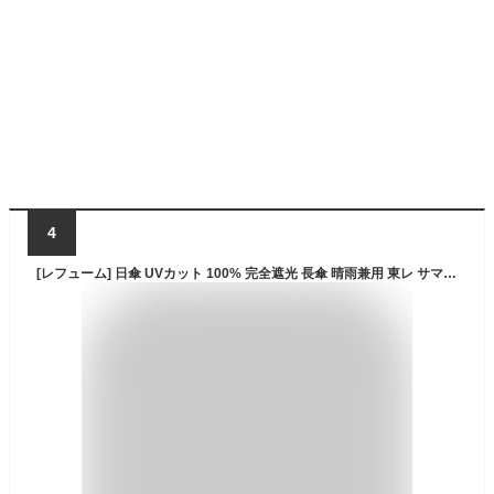
4
[レフューム] 日傘 UVカット 100% 完全遮光 長傘 晴雨兼用 東レ サマーシールド 遮光率100% 軽量 レディース 雨傘 遮熱 熱中症対策 無地 紫外線対策 切替 刺繍 パイピング REFU-0002P