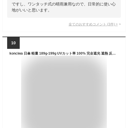
ですし、ワンタッチ式の晴雨兼用なので、日常的に使い心
地がいいと思います。
全てのおすすめコメント
(
3
件)
>
10
konciwa 日傘 軽量 189g-199g UVカット率 100% 完全遮光 遮熱 反射冷却素材採用 Ultra AIR ワンタッチ自動開閉 折りたたみ傘 コンパクト 紫外線遮断 耐風撥水 晴雨兼用 携帯便利 メンズ レディース 母の日 父の日