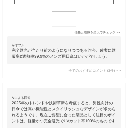
価格と在庫を
楽天
でチェック
>>
かずフル
完全遮光が当たり前のようになりつつある昨今、確実に遮
蔽率&遮熱率99.9%のメンズ用日傘はいかがでしょう。
全てのおすすめコメント
(
2
件)
>
AIによる回答
2025年のトレンドや技術革新を考慮すると、男性向けの
日傘では高い機能性とスタイリッシュなデザインが求めら
れるようです。現在ご要望に合った製品として注目のポイ
ントは、軽量かつ完全遮光でUVカット率100%のものです
。
