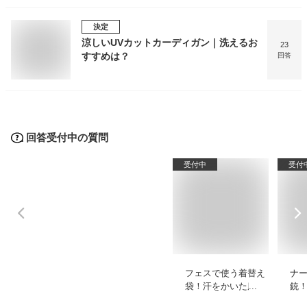
決定
涼しいUVカットカーディガン｜洗えるお
23
すすめは？
回答
回答受付中の質問
受付中
受付
フェスで使う着替え
ナ
袋！汗をかいた服を
銃
入れられるバッグの
お