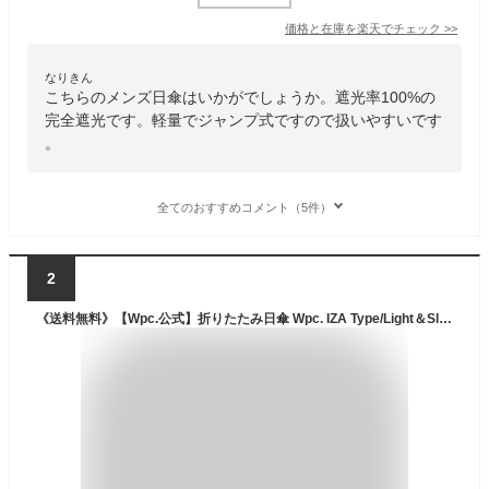
価格と在庫を
楽天
でチェック
>>
なりきん
こちらのメンズ日傘はいかがでしょうか。遮光率100%の
完全遮光です。軽量でジャンプ式ですので扱いやすいです
。
全てのおすすめコメント（5件）
2
《送料無料》【Wpc.公式】折りたたみ日傘 Wpc. IZA Type/Light＆Slim【完全遮光100% 完全UVカット率100％生地 晴雨兼用 折りたたみ傘 折り畳み傘 メンズ ユニセックス レディース 男女兼用 軽量 スリム コンパクト】