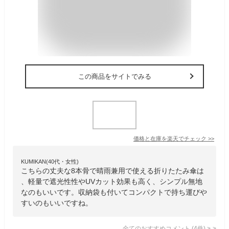
この商品をサイトでみる
価格と在庫を
楽天
でチェック
>>
KUMIKAN(40代・女性)
こちらの丈夫な8本骨で晴雨兼用で使える折りたたみ傘は
、軽量で遮光性性やUVカット効果も高く、シンプル無地
なのもいいです。収納袋も付いてコンパクトで持ち運びや
すいのもいいですね。
全てのおすすめコメント
(
4
件)
>