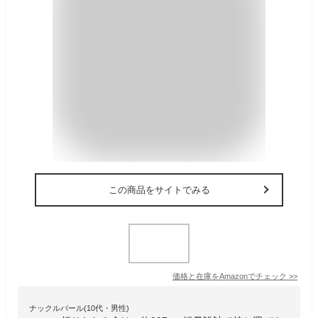
この商品をサイトでみる
価格と在庫を
Amazon
でチェック
>>
ナックルバール(10代・男性)