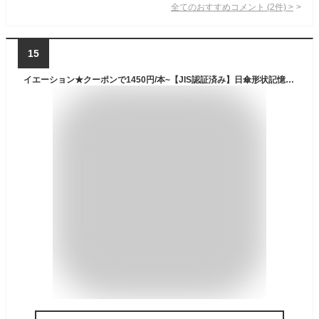
全てのおすすめコメント
(
2
件)
>
15
イエーション★クーポンで1450円/本~【JIS認証済み】日傘形状記憶 折りたたみ傘 ワンタッチ 自動開閉 折り畳み傘 晴雨兼用 傘 折りたたみ傘 日傘 折りたたみ 自動 完全遮光 耐風傘 晴雨兼用傘 折り畳傘 撥水 遮光 100% 遮蔽 遮熱 紫外線カット UVカット