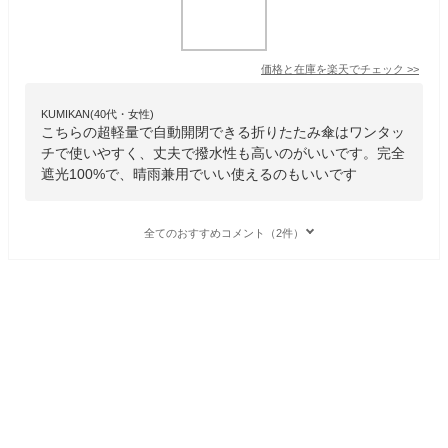
価格と在庫を
楽天
でチェック
>>
KUMIKAN(40代・女性)
こちらの超軽量で自動開閉できる折りたたみ傘はワンタッ
チで使いやすく、丈夫で撥水性も高いのがいいです。完全
遮光100%で、晴雨兼用でいい使えるのもいいです
全てのおすすめコメント（2件）