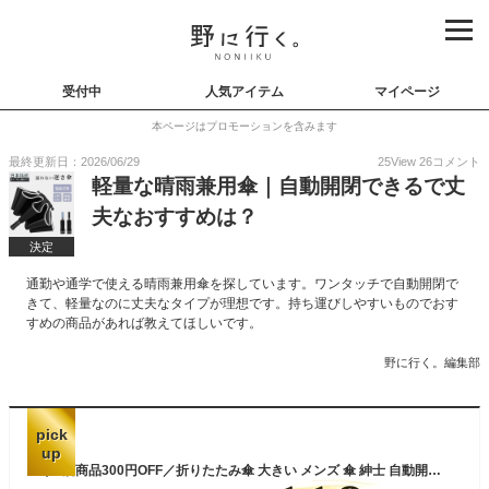
受付中
人気アイテム
マイページ
本ページはプロモーションを含みます
最終更新日：2026/06/29
25
View
26
コメント
軽量な晴雨兼用傘｜自動開閉できるで丈
夫なおすすめは？
決定
通勤や通学で使える晴雨兼用傘を探しています。ワンタッチで自動開閉で
きて、軽量なのに丈夫なタイプが理想です。持ち運びしやすいものでおす
すめの商品があれば教えてほしいです。
野に行く。編集部
pick
up
＼全店商品300円OFF／折りたたみ傘 大きい メンズ 傘 紳士 自動開閉 ワンタッチ 頑丈な8本骨 晴雨兼用 116cm 梅雨対策 折り畳み傘 超撥水 大きめ 雨傘 日傘 UVカット 遮光 軽量 無地 丈夫 折れにくい ビッグサイズ 収納袋 男性 コンパクト 父の日 母の日