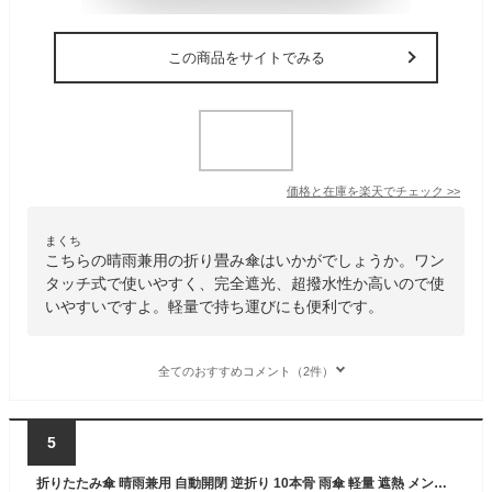
この商品をサイトでみる
価格と在庫を
楽天
でチェック
>>
まくち
こちらの晴雨兼用の折り畳み傘はいかがでしょうか。ワン
タッチ式で使いやすく、完全遮光、超撥水性か高いので使
いやすいですよ。軽量で持ち運びにも便利です。
全てのおすすめコメント（2件）
5
折りたたみ傘 晴雨兼用 自動開閉 逆折り 10本骨 雨傘 軽量 遮熱 メンズ レディース 折り畳み傘 傘 超撥水 uvカット 梅雨対策 台風対応 高強度グラスファイバー コンパクト かわいい 大きい 携帯便利 ビジネス ギフト 父の日 送料無料 遮熱効果 紫外線対策 おしゃれ 花柄 丈夫