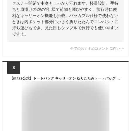
ァスナー開閉で中身もしっかり守れます。軽量設計、手持
ちと肩掛けの2WAY仕様で荷物も運びやすく、旅行時に便
利なキャリーオン機能も搭載。パッカブル仕様で使わない
ときは内ポケット部分に小さく折りたたんでコンパクトに
持ち運びもでき、見た目もシンプルで旅行でも使いやすい
ですよ。
全てのおすすめコメント
(
1
件)
>
8
【mitas公式】トートバッグ キャリーオン 折りたたみトートバッグ 拡張式 おしゃれ 旅行バッグ レディース メンズ エコバッグ サブバッグ 通勤 通学 機内 持ち込み 買い物 レジバッグ かわいい 大容量 畳める たためる 旅行 旅行鞄 かばん 鞄 A4 収納