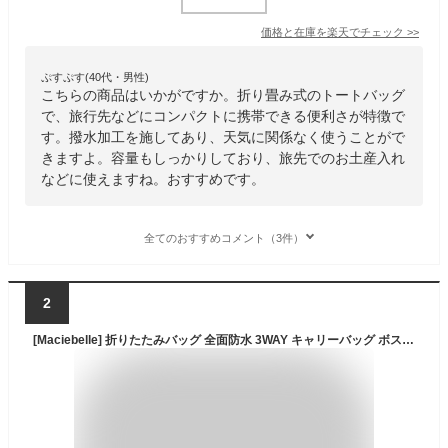
価格と在庫を
楽天
でチェック
>>
ぷすぷす(40代・男性)
こちらの商品はいかがですか。折り畳み式のトートバッグ
で、旅行先などにコンパクトに携帯できる便利さが特徴で
す。撥水加工を施してあり、天気に関係なく使うことがで
きますよ。容量もしっかりしており、旅先でのお土産入れ
などに使えますね。おすすめです。
全てのおすすめコメント（3件）
2
[Maciebelle] 折りたたみバッグ 全面防水 3WAY キャリーバッグ ボストンバッグ 大容量 超軽量 折り畳み トラベルバッグ トートバッグ おしゃれ 男女兼用 旅行 出張 (グリーン)