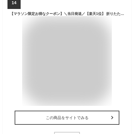
14
【マラソン限定お得なクーポン】＼当日発送／【楽天1位】 折りたたみ ボストンバッグ 大容量 超軽量 レディース メンズ トートバッグ トラベルバッグ 旅行かばん シンプル おしゃれ コンパクト 撥水 キャリーオン 小さめ 修学旅行 ゴルフ スポーツバッグ ジム 旅行バッグ
この商品をサイトでみる