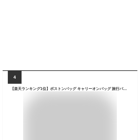
4
【楽天ランキング1位】ボストンバッグ キャリーオンバッグ 旅行バッグ 修学旅行 トート 旅行 拡張 レディース メンズ トートバッグ 大容量 軽量 折りたたみ コンパクト スポーツバッグ ジム 機内持ち込み ビジネス 1泊 2泊 ギフト