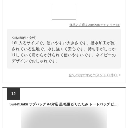
価格と在庫を
Amazon
でチェック
>>
Kelly(50代・女性)
16L入るサイズで、使いやすい大きさです。撥水加工が施
されている生地で、水に強くて安心です。持ち手がしっか
りしていて肩からかけられて使いやすいです。ネイビーの
デザインでおしゃれです。
全てのおすすめコメント
(
1
件)
>
12
SweetBaku サブバッグ A4対応 黒 軽量 折りたたみ トートバッグ ビジネスバッグ