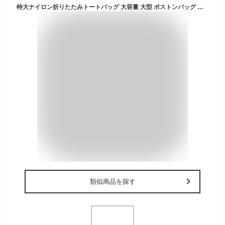
特大ナイロン折りたたみトートバッグ 大容量 大型 ボストンバッグ 旅行 軽量 軽い 修学旅行 1泊2日 2泊3日 3泊4日 機内 持ち込み マザーズ レディース メンズ 大きめ かわいい 可愛い ゴルフ ファスナー付き トラベル アウトドア 送料無料 3s
類似商品を探す