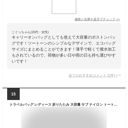
価格と在庫を
楽天
でチェック
>>
こぐっちゃん(20代・女性)
キャリーオンバッグとしても使えて大容量のボストンバッ
グです！ツートーンのシンプルなデザインで、エコバッグ
サイズにまとめることができます！薄手で軽くて撥水加工
もされているので、荷物が多い日や雨の日も持ち運びやす
いです！
全てのおすすめコメント
(
2
件)
>
15
トラベルバッグ レディース 折りたたみ 大容量 サブ ナイロン トートバッグ ボストンバッグ 母の日 一泊旅行 バッグ 旅行かばん シューズ収納 バッグ マザーズバッグ ジム バック ハンドバッグ