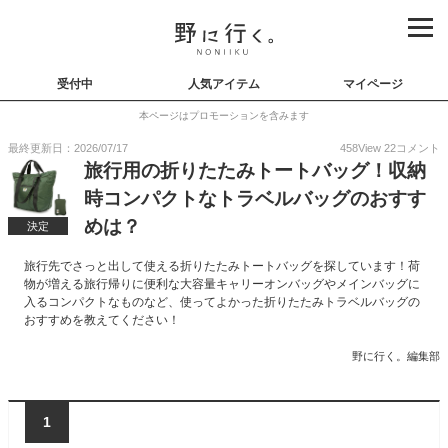
受付中
人気アイテム
マイページ
本ページはプロモーションを含みます
最終更新日：2026/07/17
458
View
22
コメント
旅行用の折りたたみトートバッグ！収納
時コンパクトなトラベルバッグのおすす
めは？
決定
旅行先でさっと出して使える折りたたみトートバッグを探しています！荷
物が増える旅行帰りに便利な大容量キャリーオンバッグやメインバッグに
入るコンパクトなものなど、使ってよかった折りたたみトラベルバッグの
おすすめを教えてください！
野に行く。編集部
1