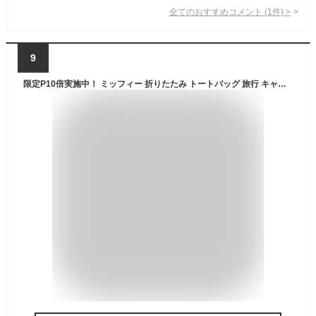
全てのおすすめコメント
(
1
件)
>
9
限定P10倍実施中！ ミッフィー 折りたたみ トートバッグ 旅行 キャリーオン 機内持ち込み エコバッグ サブバッグ miffy フェイス モノクロ 可愛い お洒落 便利 国内 海外 旅行準備 旅行用品 肩掛け 軽量 ナイロン 習い事 買い物 シフレ TRC0401-B