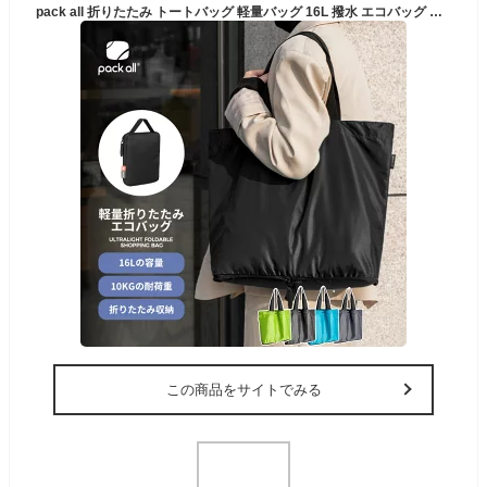
pack all 折りたたみ トートバッグ 軽量バッグ 16L 撥水 エコバッグ 買い物バッグ バッグ リュック トラベル 軽量 便利グッズ コンパクト 大容量 折り畳み 丈夫 無印 おしゃれ 風呂敷 レジ 帰省 初売り
この商品をサイトでみる