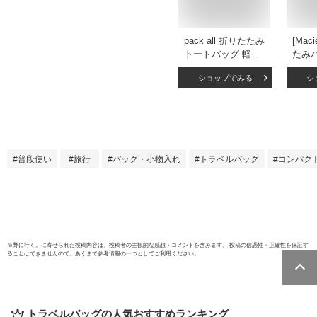
pack all 折りたたみ
[Mac
トートバッグ 軽量
たみ
バッグ 16L 撥水 エ
水 3
ショップでみる
シ
コバッグ 買い物バ
バッ
ッグ バッグ リュッ
ッグ 
ク トラベル 軽量 便
折り
利グッズ コンパク
バッ
ト 大容量 折り畳み
グ お
丈夫 無印 おしゃれ
用 旅
普段使い
旅行
バッグ・小物入れ
トラベルバッグ
コンパク
風呂敷 レジ 帰省 初
ーン)
売り
※
野に行く。
に寄せられた投稿内容は、投稿者の主観的な感想・コメントを含みます。 投稿の信憑性・正確性を保証す
ることはできませんので、あくまで参考情報の一つとしてご利用ください。
トラベルバッグ
の人気おすすめランキング