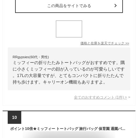
この商品をサイトでみる
価格と在庫を
楽天
でチェック
>>
RRgypsies(60代・男性)
ミッフィーの折りたたみトートバッグがおすすめです。隅
に小さくミッフィーの顔が入っているのが可愛らしいです
。17Lの大容量ですが、とてもコンパクトに折りたたんで
持ち歩けます。キャリーオン機能もありますよ。
全てのおすすめコメント
(
1
件)
>
10
ポイント10倍★ミッフィー トートバッグ 旅行バッグ 保育園 通園バッグ折りたたみトート ハピタス キャリーオンバッグ