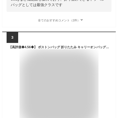
バッグとしては最強クラスです
全てのおすすめコメント（2件）
3
【高評価◆4.56◆】 ボストンバッグ 折りたたみ キャリーオンバッグ レディース トラベルバッグ 大容量 軽量 コンパクト 修学旅行 旅行バッグ おしゃれ サブバッグ 旅行カバン パッカブル ボストンバック 機内持ち込み スポーツバッグ トートバッグ 1泊 2泊 32L 男女 NOMAW