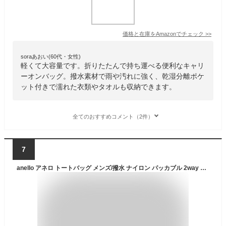
価格と在庫を
Amazon
でチェック
>>
soraあおい(60代・女性)
軽くて大容量です。折りたたんで持ち運べる便利なキャリ
ーオンバッグ。撥水素材で雨や汚れに強く、乾湿分離ポケ
ット付きで濡れた衣類やタオルも収納できます。
全てのおすすめコメント（2件）
7
anello アネロ トートバッグ メンズ/撥水 ナイロン パッカブル 2way トートバッグ キャリーオンバッグ 折りたたみ 折り畳み ポケッタブル お買い物バッグ おしゃれ ファスナー付き 大きい 大きめ 大容量 大型 軽い 軽量 アウトドア 旅行用/AT-C3241 正規品 ブランド p