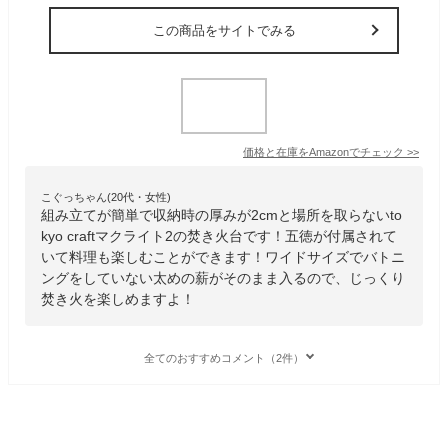
この商品をサイトでみる
価格と在庫を
Amazon
でチェック
>>
こぐっちゃん(20代・女性)
組み立てが簡単で収納時の厚みが2cmと場所を取らないto
kyo craftマクライト2の焚き火台です！五徳が付属されて
いて料理も楽しむことができます！ワイドサイズでバトニ
ングをしていない太めの薪がそのまま入るので、じっくり
焚き火を楽しめますよ！
全てのおすすめコメント（2件）