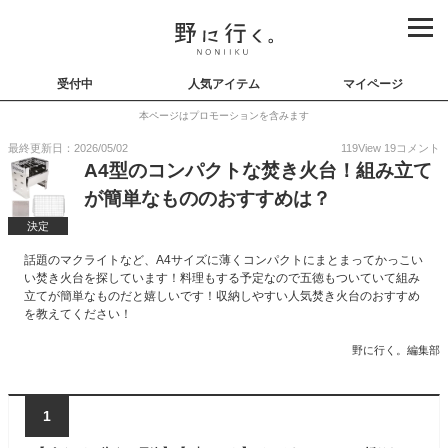
受付中
人気アイテム
マイページ
本ページはプロモーションを含みます
最終更新日：2026/05/02
119
View
19
コメント
A4型のコンパクトな焚き火台！組み立て
が簡単なもののおすすめは？
決定
話題のマクライトなど、A4サイズに薄くコンパクトにまとまってかっこい
い焚き火台を探しています！料理もする予定なので五徳もついていて組み
立てが簡単なものだと嬉しいです！収納しやすい人気焚き火台のおすすめ
を教えてください！
野に行く。編集部
1