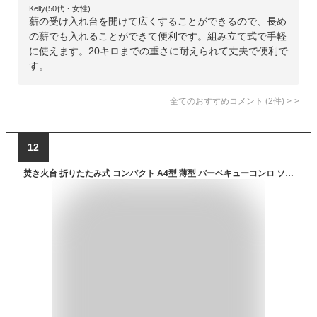
Kelly(50代・女性)
薪の受け入れ台を開けて広くすることができるので、長め
の薪でも入れることができて便利です。組み立て式で手軽
に使えます。20キロまでの重さに耐えられて丈夫で便利で
す。
全てのおすすめコメント
(
2
件)
>
12
焚き火台 折りたたみ式 コンパクト A4型 薄型 バーベキューコンロ ソロ 用 BBQ ステンレス カマドグリル 収納ケース付 薪 アミ あみ 網 軽量 折りたたみ 折り畳み 折り畳み式 キャプテンスタッグ