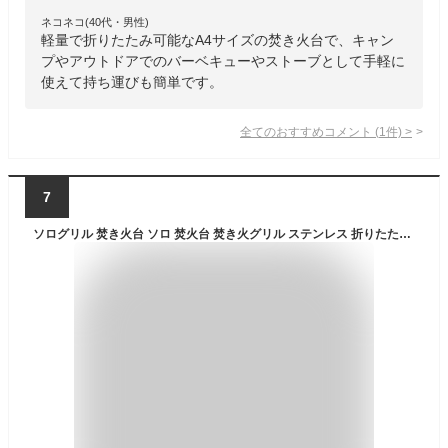
ネコネコ(40代・男性)
軽量で折りたたみ可能なA4サイズの焚き火台で、キャン
プやアウトドアでのバーベキューやストーブとして手軽に
使えて持ち運びも簡単です。
全てのおすすめコメント
(
1
件)
>
7
ソログリル 焚き火台 ソロ 焚火台 焚き火グリル ステンレス 折りたたみ式 304 帆布ケース [並行輸入品]