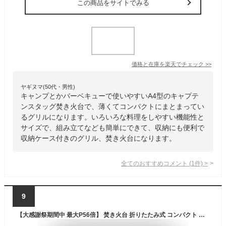
この商品をサイトでみる
価格と在庫を
楽天
でチェック
>>
ヤギヌマ(50代・男性)
キャンプとかバーベキューで使いやすいA4型のキャプテ
ンスタッグ焚き火台で、薄くてコンパクトにまとまってい
るグリルになります。いろいろな料理をしやすい機能性と
サイズで、組み立てなども簡単にできて、収納にも便利で
収納ケース付きのグリル、焚き火台になります。
全てのおすすめコメント
(
1
件)
>
9
【大感謝祭期間中 最大P56倍】 焚き火台 折りたたみ式 コンパクト 焚火台ハングアウト コモレビ HangOut komorebi 送料無料 焚火 アウトドア キャンプ 折り畳み式 バーベキュー 携帯 軽量 ミニ ファイアースタンド