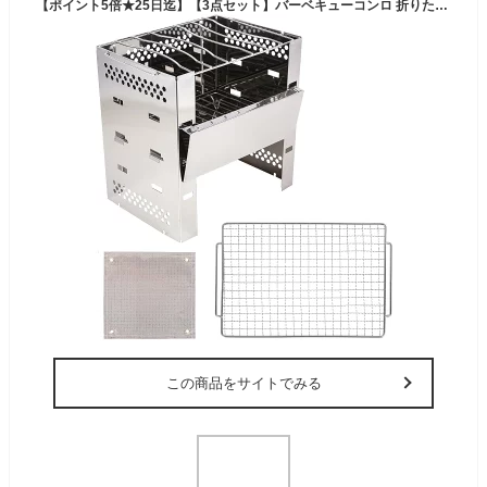
【ポイント5倍★25日迄】【3点セット】バーベキューコンロ 折りたたみ A4型 2-4人用 3段調節 コンパクトミニ焚火台 バーベキューグリル コンロ アウトドア キャンプ ソロ 組立簡単 収納 軽量 BBQグリル ソログリル ピクニック 網付き 焚き火シート付き
この商品をサイトでみる