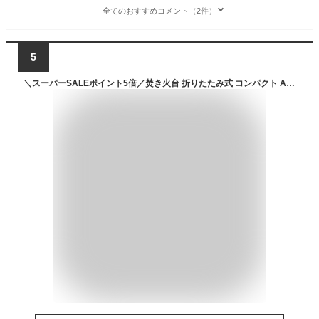
全てのおすすめコメント（2件）
5
＼スーパーSALEポイント5倍／焚き火台 折りたたみ式 コンパクト A4型 薄型 バーベキューコンロ ソロ 用 BBQ ステンレス カマドグリル 収納ケース付 薪 アミ あみ 網 軽量 折りたたみ 折り畳み 折り畳み式 キャプテンスタッグ