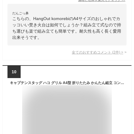
だんごっ鼻
こちらの、HangOut komorebiのA4サイズのおしゃれでカ
ッコいい焚き火台は如何でしょうか？組み立て式なので持
ち運びも楽で組み立ても簡単です。耐久性も高く長く愛用
出来そうです。
全てのおすすめコメント
(
2
件)
>
10
キャプテンスタッグ ハコ グリル A4型 折りたたみ かんたん組立 コンパクト UG-110 ＆火ばさみ 2点セット（ラッピング不可）