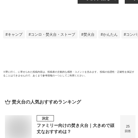
ンロ 折りたたみ A4
量 焚
型 2-4人用 3段調節
ス製
コンパクトミニ焚火
1-3
台 バーベキューグ
式 た
リル コンロ アウト
たみ 
ドア キャンプ ソロ
ンプ
キャンプ
コンロ・焚火台・ストーブ
焚火台
かんたん
コンパ
組立簡単 収納 軽量
き火
BBQグリル ソログ
付き 
リル ピクニック 網
グリル
付き 焚き火シート
行輸入
付き
※
野に行く。
に寄せられた投稿内容は、投稿者の主観的な感想・コメントを含みます。 投稿の信憑性・正確性を保証す
ることはできませんので、あくまで参考情報の一つとしてご利用ください。
焚火台
の人気おすすめランキング
決定
ファミリー向けの焚き火台｜大きめで頑
25
丈なおすすめは？
回答