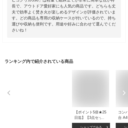
長で、アウトドア愛好家にも人気の商品です。どちらも丈
夫で効率よく焚き火が楽しめるデザインが評価されていま
す。どの商品も専用の収納ケースが付いているので、持ち
運びや収納も便利です。用途や好みに合わせて選んでくだ
さいね！
ランキング内で紹介されている商品
【ポイント5倍★25
コン
日迄】【3点セッ
台 A
ト】バーベキューコ
高さ
ショップでみる
シ