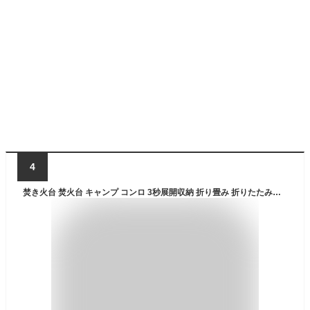
4
焚き火台 焚火台 キャンプ コンロ 3秒展開収納 折り畳み 折りたたみ式 ソロ最適 BaTaRaN焚き火台 軽量 コンパクト A4サイズ キャンプ 焚火 ソロ ファミリー 初心者 ステンレス製 五徳付き 収納ケース付き (BaTaRaN)