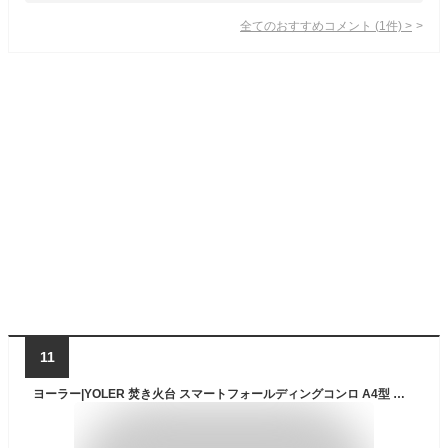
全てのおすすめコメント
(
1
件)
>
11
ヨーラー|YOLER 焚き火台 スマートフォールディングコンロ A4型 オリジナル 自由調節 2-4人用 かまど 多役 キャンプ 初心者向 アウトドア 薪ストーブ コンロ GS003