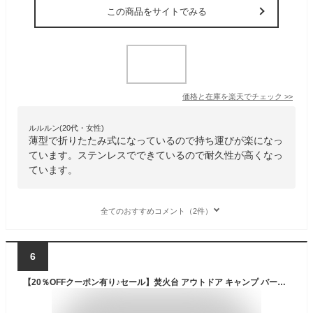
この商品をサイトでみる
価格と在庫を
楽天
でチェック
>>
ルルルン(20代・女性)
薄型で折りたたみ式になっているので持ち運びが楽になっ
ています。ステンレスでできているので耐久性が高くなっ
ています。
全てのおすすめコメント（2件）
6
【20％OFFクーポン有り♪セール】焚火台 アウトドア キャンプ バーベキューコンロ ストーブ 軽量 折りたためる a4サイズ 持ち運び便利 焚き火台 (専用収納バッグが付き)