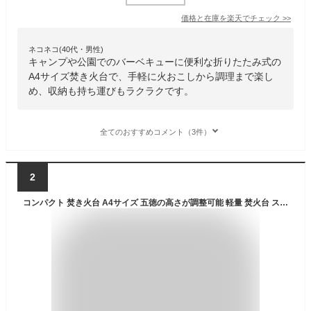
価格と在庫を
楽天
でチェック
>>
ネコネコ(40代・男性)
キャンプや公園でのバーベキューに便利な折りたたみ式の
A4サイズ焚き火台で、手軽に火おこしから調理まで楽し
め、収納も持ち運びもラクラクです。
全てのおすすめコメント（3件）
2
コンパクト 焚き火台 A4サイズ 五徳の高さが調整可能 軽量 焚火台 ステンレス製 ソロキャンプ 1-3人用 折りたたみ式 たき火台 折りたたみ たきび台 キャンプ アウトドア焚き火用 収納ケース付き (標準焼却炉＋グリルグリッド) [並行輸入品]