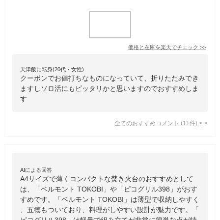
価格と在庫を
楽天
でチェック
>>
天津飯に転身(20代・女性)
クーポンでお値打ちなものになっていて、折りたたみでき
ますしソロ活にもピッタリかと思いますのでおすすめしま
す
全てのおすすめコメント
(
11
件)
>
AIによる回答
A4サイズで薄くコンパクトな焚き火台のおすすめとして
は、「ベルモント TOKOBI」や「ピコグリル398」がおす
すめです。「ベルモント TOKOBI」は薄型で収納しやすく
、五徳もついており、料理がしやすい設計が魅力です。「
ピコグリル398」は軽量で組み立てが非常に簡単な点が特