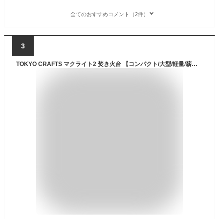
全てのおすすめコメント（2件）
3
TOKYO CRAFTS マクライト2 焚き火台 【コンパクト/大型/軽量/薪割り不要/組み立て簡単/ゴトク付き】 ソロ ファミリー 焚火調理 火力調整不要